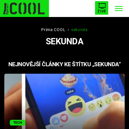
ŽIVĚ
STARHOUSE
BUFFY, PŘEMOŽITELKA UPÍRŮ
Trendy:
Prima COOL
sekunda
SEKUNDA
ESCAPE
PLNEJ KOTEL
AVENGERS 5
NEJNOVĚJŠÍ ČLÁNKY KE ŠTÍTKU „SEKUNDA“
Témata
Filmy
Seriály
Hry
TECH