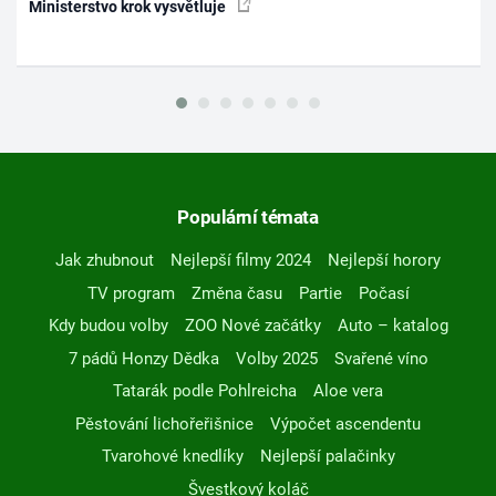
Ministerstvo krok vysvětluje
Populární témata
Jak zhubnout
Nejlepší filmy 2024
Nejlepší horory
TV program
Změna času
Partie
Počasí
Kdy budou volby
ZOO Nové začátky
Auto – katalog
7 pádů Honzy Dědka
Volby 2025
Svařené víno
Tatarák podle Pohlreicha
Aloe vera
Pěstování lichořeřišnice
Výpočet ascendentu
Tvarohové knedlíky
Nejlepší palačinky
Švestkový koláč