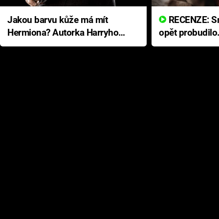
Jakou barvu kůže má mít
RECENZE: Smrtelné zlo se
Hermiona? Autorka Harryho
opět probudilo
Pottera přišla s ráznou
přichází s neo
odpovědí
hororovou nab