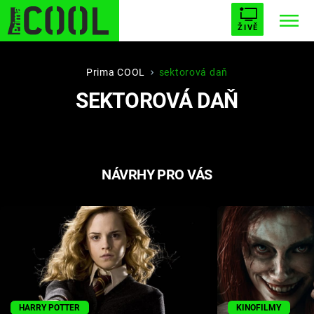
ŽIVĚ
STARHOUSE
BUFFY, PŘEMOŽITELKA UPÍRŮ
Trendy:
Prima COOL
sektorová daň
SEKTOROVÁ DAŇ
ESCAPE
PLNEJ KOTEL
AVENGERS 5
NÁVRHY PRO VÁS
Témata
Filmy
Seriály
Hry
HARRY POTTER
KINOFILMY