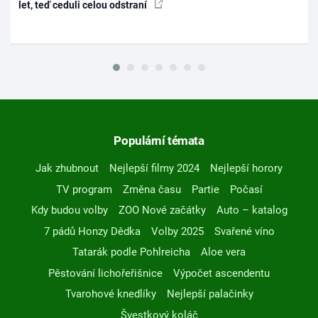
let, teď ceduli celou odstraní
Populární témata
Jak zhubnout
Nejlepší filmy 2024
Nejlepší horory
TV program
Změna času
Partie
Počasí
Kdy budou volby
ZOO Nové začátky
Auto – katalog
7 pádů Honzy Dědka
Volby 2025
Svařené víno
Tatarák podle Pohlreicha
Aloe vera
Pěstování lichořeřišnice
Výpočet ascendentu
Tvarohové knedlíky
Nejlepší palačinky
Švestkový koláč