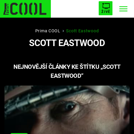
ŽIVĚ
STARHOUSE
BUFFY, PŘEMOŽITELKA UPÍRŮ
Trendy:
Prima COOL
Scott Eastwood
SCOTT EASTWOOD
ESCAPE
PLNEJ KOTEL
AVENGERS 5
NEJNOVĚJŠÍ ČLÁNKY KE ŠTÍTKU „SCOTT
EASTWOOD“
Témata
Filmy
Seriály
Hry