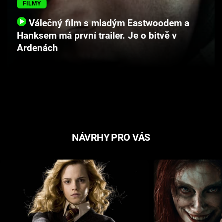
FILMY
Cool Esport
Válečný film s mladým Eastwoodem a
Pořady
Hanksem má první trailer. Je o bitvě v
Ardenách
TV Program
Sledujte prima+
Přihlášení
NÁVRHY PRO VÁS
Sledujte nás