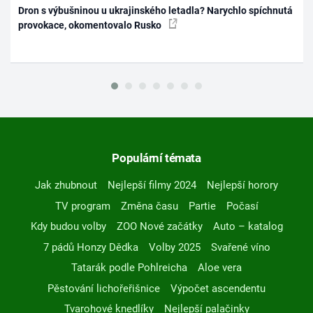
Dron s výbušninou u ukrajinského letadla? Narychlo spíchnutá
provokace, okomentovalo Rusko
Populární témata
Jak zhubnout
Nejlepší filmy 2024
Nejlepší horory
TV program
Změna času
Partie
Počasí
Kdy budou volby
ZOO Nové začátky
Auto – katalog
7 pádů Honzy Dědka
Volby 2025
Svařené víno
Tatarák podle Pohlreicha
Aloe vera
Pěstování lichořeřišnice
Výpočet ascendentu
Tvarohové knedlíky
Nejlepší palačinky