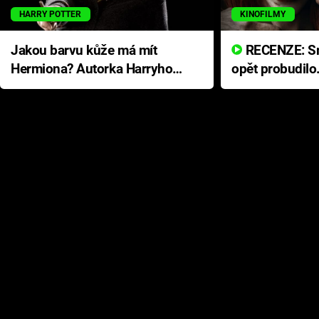
HARRY POTTER
KINOFILMY
Jakou barvu kůže má mít
RECENZE: Smrtelné zlo se
Hermiona? Autorka Harryho
opět probudilo
Pottera přišla s ráznou
přichází s neo
odpovědí
hororovou nab