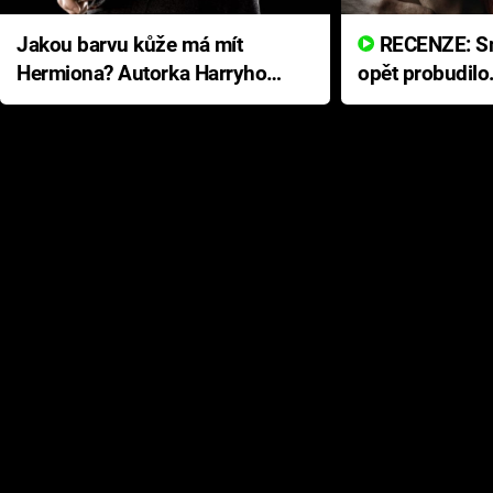
Jakou barvu kůže má mít
RECENZE: Smrtelné zlo se
Hermiona? Autorka Harryho
opět probudilo
Pottera přišla s ráznou
přichází s neo
odpovědí
hororovou nab