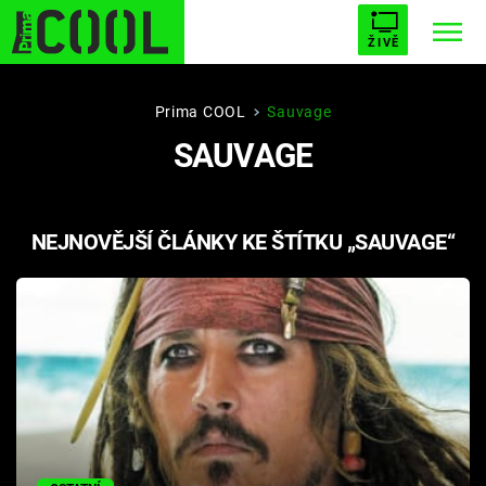
ŽIVĚ
STARHOUSE
BUFFY, PŘEMOŽITELKA UPÍRŮ
Trendy:
Prima COOL
Sauvage
SAUVAGE
ESCAPE
PLNEJ KOTEL
AVENGERS 5
NEJNOVĚJŠÍ ČLÁNKY KE ŠTÍTKU „SAUVAGE“
Témata
Filmy
Seriály
Hry