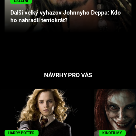
OSTATNÍ
Cool Esport
Další velký vyhazov Johnnyho Deppa: Kdo
ho nahradil tentokrát?
Pořady
TV Program
Sledujte prima+
Přihlášení
NÁVRHY PRO VÁS
Sledujte nás
HARRY POTTER
KINOFILMY