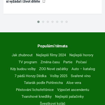
si vyžádal i život dítěte
Populární témata
Jak zhubnout
Nejlepší filmy 2024
Nejlepší horory
TV program
Změna času
Partie
Počasí
Kdy budou volby
ZOO Nové začátky
Auto – katalog
7 pádů Honzy Dědka
Volby 2025
Svařené víno
Tatarák podle Pohlreicha
Aloe vera
Pěstování lichořeřišnice
Výpočet ascendentu
Tvarohové knedlíky
Nejlepší palačinky
Švestkový koláč