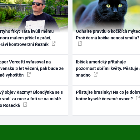
rtyho frky: Táta kvůli mému
Odhalte pravdu o kočičích mýtec
oru málem přišel o práci,
Proč černá kočka nenosí smůlu?
práví kontroverzní Řezník
per Vercetti vyfasoval na
Ibišek americký přitahuje
vensku 5 let vězení, pak bude ze
pozornost obřími květy. Pěstuje 
mě vyhoštěn
snadno
vý objev Kazmy? Blondýnka se s
Pěstujte brusinky! Na co je dobr
 vodí za ruce a fotí se na místě
hořce kyselé červené ovoce?
ko Rosecká