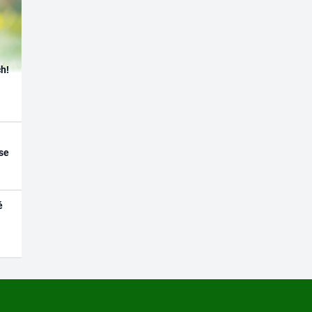
h!
se
é