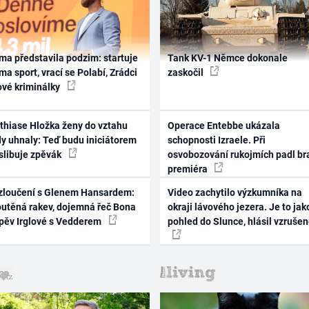
ma představila podzim: startuje
Tank KV-1 Němce dokonale
ma sport, vrací se Polabí, Zrádci
zaskočil
ové kriminálky
thiase Hložka ženy do vztahu
Operace Entebbe ukázala
dy uhnaly: Teď budu iniciátorem
schopnosti Izraele. Při
 slibuje zpěvák
osvobozování rukojmích padl br
premiéra
zloučení s Glenem Hansardem:
Video zachytilo výzkumníka na
outěná rakev, dojemná řeč Bona
okraji lávového jezera. Je to jak
zpěv Irglové s Vedderem
pohled do Slunce, hlásil vzruše