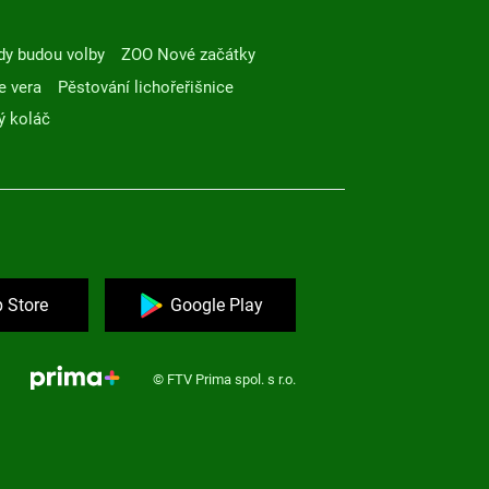
dy budou volby
ZOO Nové začátky
e vera
Pěstování lichořeřišnice
ý koláč
 Store
Google Play
© FTV Prima spol. s r.o.