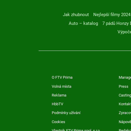
Jak zhubnout
Nejlepší filmy 2024
Auto – katalog
7 pádů Honzy 
Výpoče
O FTV Prima
Manag
Volná místa
Press
Reklama
Casting
HbbTV
Kontak
Podmínky užívání
Zpraco
Cookies
Nápov
Vlastník FTV Prima spol. s r.o.
Redak