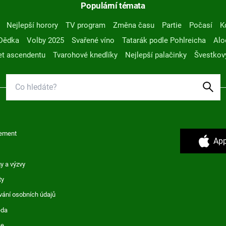
Populární témata
Nejlepší horory
TV program
Změna času
Partie
Počasí
K
Dědka
Volby 2025
Svařené víno
Tatarák podle Pohlreicha
Alo
t ascendentu
Tvarohové knedlíky
Nejlepší palačinky
Švestkov
ement
App
y a výzvy
ty
vání osobních údajů
ěda
ce