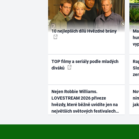
10 nejlepších dílů Hvězdné brány
Ma
hum
vy
TOP filmy a seriály podle mladých
Rap
diváků
Slo
ze
Nejen Robbie Williams.
No
LOVESTREAM 2026 přiveze
ním
hvězdy, které běžně uvidíte jen na
ja
největších světových festivalech