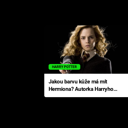
HARRY POTTER
Jakou barvu kůže má mít
Hermiona? Autorka Harryho
Pottera přišla s ráznou
odpovědí