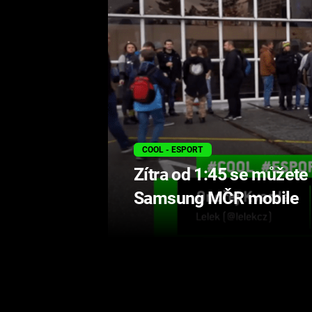
COOL - ESPORT
Zítra od 1:45 se můžete 
Samsung MČR mobile