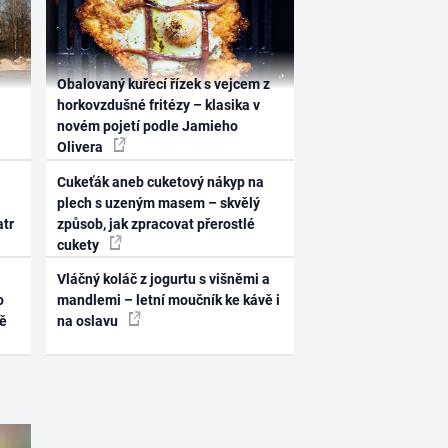
Obalovaný kuřecí řízek s vejcem z
horkovzdušné fritézy – klasika v
novém pojetí podle Jamieho
Olivera
Cukeťák aneb cuketový nákyp na
plech s uzeným masem – skvělý
atr
způsob, jak zpracovat přerostlé
cukety
Vláčný koláč z jogurtu s višněmi a
o
mandlemi – letní moučník ke kávě i
ně
na oslavu