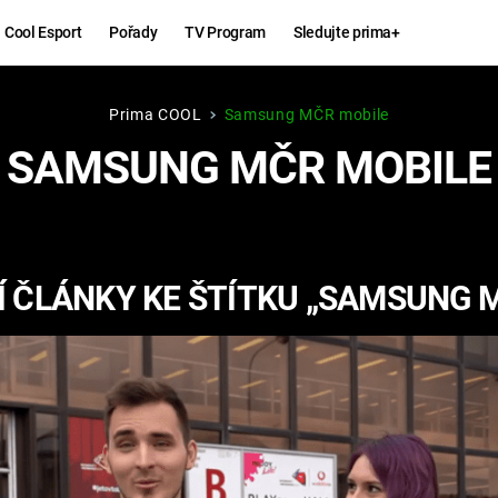
Cool Esport
Pořady
TV Program
Sledujte prima+
Prima COOL
Samsung MČR mobile
Hry
Zábava
SAMSUNG MČR MOBILE
MAFIA
ZÁBAVN
GALERI
GTA 6
NEJLEP
 ČLÁNKY KE ŠTÍTKU „SAMSUNG 
KINGDOM
KOMEDI
COME:
DELIVERANCE
CHUCK
NORRIS
ESPORT
DEADP