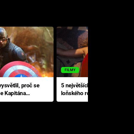
FILMY
ysvětlil, proč se
5 největších propadáků
le Kapitána
loňského roku: Disney na
jediné katastrofě prodělal 200
milionů dolarů