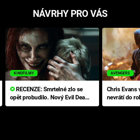
NÁVRHY PRO VÁS
KINOFILMY
AVENGERS
RECENZE: Smrtelné zlo se
Chris Evans v
opět probudilo. Nový Evil Dead
nevrátí do ro
přichází s neodolatelnou
Ameriky
hororovou nabídkou