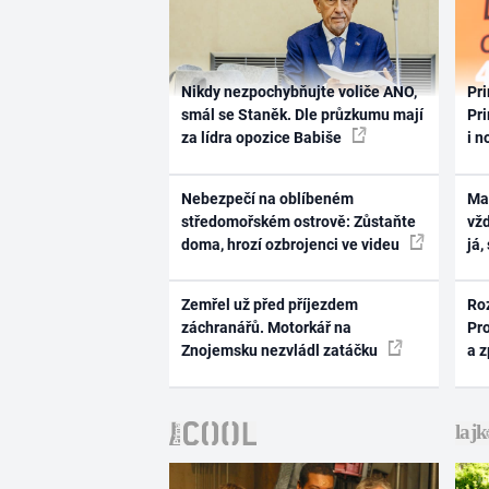
Nikdy nezpochybňujte voliče ANO,
Pri
smál se Staněk. Dle průzkumu mají
Pri
za lídra opozice Babiše
i n
Nebezpečí na oblíbeném
Ma
středomořském ostrově: Zůstaňte
vž
doma, hrozí ozbrojenci ve videu
já,
Zemřel už před příjezdem
Ro
záchranářů. Motorkář na
Pr
Znojemsku nezvládl zatáčku
a 