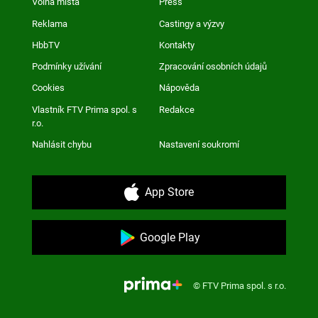
Volná místa
Press
Reklama
Castingy a výzvy
HbbTV
Kontakty
Podmínky užívání
Zpracování osobních údajů
Cookies
Nápověda
Vlastník FTV Prima spol. s
Redakce
r.o.
Nahlásit chybu
Nastavení soukromí
App Store
Google Play
© FTV Prima spol. s r.o.