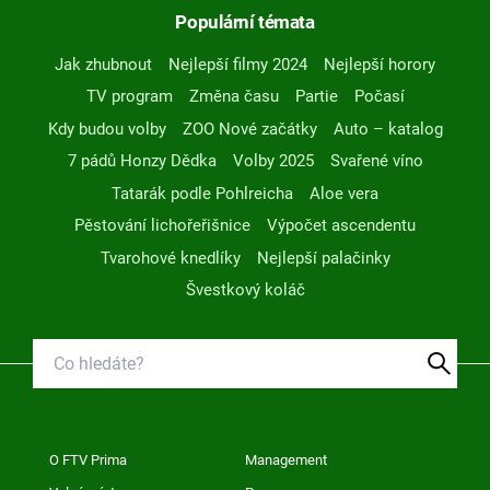
Populární témata
Jak zhubnout
Nejlepší filmy 2024
Nejlepší horory
TV program
Změna času
Partie
Počasí
Kdy budou volby
ZOO Nové začátky
Auto – katalog
7 pádů Honzy Dědka
Volby 2025
Svařené víno
Tatarák podle Pohlreicha
Aloe vera
Pěstování lichořeřišnice
Výpočet ascendentu
Tvarohové knedlíky
Nejlepší palačinky
Švestkový koláč
O FTV Prima
Management