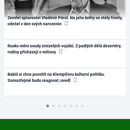
Zemřel spisovatel Vladimír Páral. Na jeho knihy se stály fronty,
odešel v den svých narozenin
Rusko mění osudy zmizelých vojáků. Z padlých dělá dezertéry,
rodiny přicházejí o miliony
Babiš si chce posvítit na Klempířovu kulturní politiku.
Samozřejmě budu reagovat, uvedl