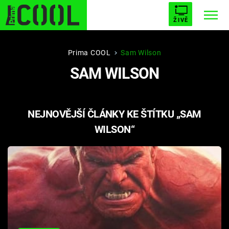
ŽIVĚ
STARHOUSE
BUFFY, PŘEMOŽITELKA UPÍRŮ
Trendy:
Prima COOL
Sam Wilson
SAM WILSON
ESCAPE
PLNEJ KOTEL
AVENGERS 5
NEJNOVĚJŠÍ ČLÁNKY KE ŠTÍTKU „SAM
WILSON“
Témata
Filmy
Seriály
Hry