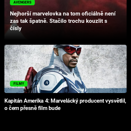
AVENGERS
Cool Esport
Nejhorší marvelovka na tom oficiálně není
Pořady
zas tak špatně. Stačilo trochu kouzlit s
čísly
TV Program
Sledujte prima+
Přihlášení
FILMY
Sledujte nás
Kapitán Amerika 4: Marvelácký producent vysvětlil,
o čem přesně film bude