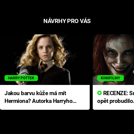
NÁVRHY PRO VÁS
HARRY POTTER
KINOFILMY
Jakou barvu kůže má mít
RECENZE: Smrtelné zlo se
Hermiona? Autorka Harryho
opět probudilo
Pottera přišla s ráznou
přichází s neo
odpovědí
hororovou nab