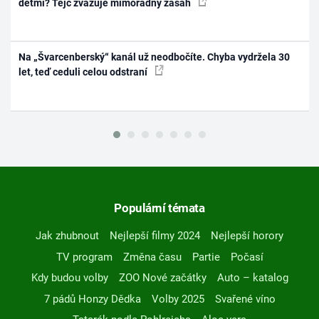
dětmi? Tejc zvažuje mimořádný zásah
Na „Švarcenberský“ kanál už neodbočíte. Chyba vydržela 30
let, teď ceduli celou odstraní
Populární témata
Jak zhubnout
Nejlepší filmy 2024
Nejlepší horory
TV program
Změna času
Partie
Počasí
Kdy budou volby
ZOO Nové začátky
Auto – katalog
7 pádů Honzy Dědka
Volby 2025
Svařené víno