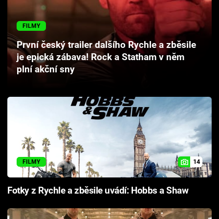
Cool Esport
FILMY
Pořady
První český trailer dalšího Rychle a zběsile
je epická zábava! Rock a Statham v něm
TV Program
plní akční sny
Sledujte prima+
Přihlášení
Sledujte nás
14
FILMY
Fotky z Rychle a zběsile uvádí: Hobbs a Shaw