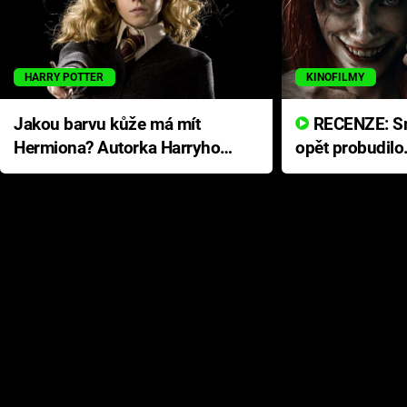
HARRY POTTER
KINOFILMY
Jakou barvu kůže má mít
RECENZE: Smrtelné zlo se
Hermiona? Autorka Harryho
opět probudilo
Pottera přišla s ráznou
přichází s neo
odpovědí
hororovou nab