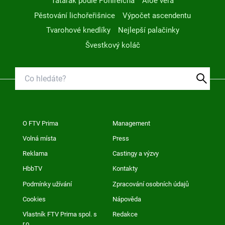
Tatarák podle Pohlreicha
Aloe vera
Pěstování lichořeřišnice
Výpočet ascendentu
Tvarohové knedlíky
Nejlepší palačinky
Švestkový koláč
O FTV Prima
Management
Volná místa
Press
Reklama
Castingy a výzvy
HbbTV
Kontakty
Podmínky užívání
Zpracování osobních údajů
Cookies
Nápověda
Vlastník FTV Prima spol. s
Redakce
r.o.