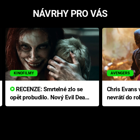
NÁVRHY PRO VÁS
KINOFILMY
AVENGERS
RECENZE: Smrtelné zlo se
Chris Evans v
opět probudilo. Nový Evil Dead
nevrátí do ro
přichází s neodolatelnou
Ameriky
hororovou nabídkou