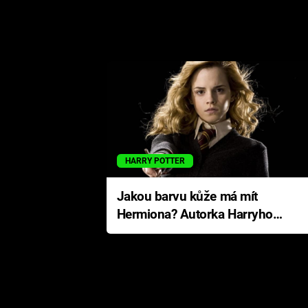
HARRY POTTER
Jakou barvu kůže má mít
Hermiona? Autorka Harryho
Pottera přišla s ráznou
odpovědí