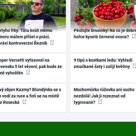
rtyho frky: Táta kvůli mému
Pěstujte brusinky! Na co je dobr
oru málem přišel o práci,
hořce kyselé červené ovoce?
práví kontroverzní Řezník
per Vercetti vyfasoval na
9 tipů s kostkami ledu: Vyhladí
vensku 5 let vězení, pak bude ze
zmačkané šaty i zalijí květiny
mě vyhoštěn
vý objev Kazmy? Blondýnka se s
Muchomůrku růžovku ani sucho
 vodí za ruce a fotí se na místě
nezdolá! Jak ji rozeznat od
ko Rosecká
tygrované?