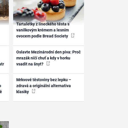
Tartaletky z lineckého těsta s
vanilkovým krémem a lesním
ovocem podle Bread Society
Oslavte Mezinárodní den piva: Proč
mrazák ničí chuť a kdy v horku
atr
vsadit na šnyt?
Mrkvové těstoviny bez lepku –
o
zdravá a originální alternativa
ně
klasiky