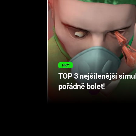
HRY
TOP 3 nejšílenější simul
pořádně bolet!