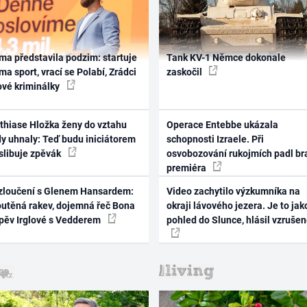
ma představila podzim: startuje
Tank KV-1 Němce dokonale
ma sport, vrací se Polabí, Zrádci
zaskočil
ové kriminálky
thiase Hložka ženy do vztahu
Operace Entebbe ukázala
dy uhnaly: Teď budu iniciátorem
schopnosti Izraele. Při
 slibuje zpěvák
osvobozování rukojmích padl br
premiéra
zloučení s Glenem Hansardem:
Video zachytilo výzkumníka na
outěná rakev, dojemná řeč Bona
okraji lávového jezera. Je to jak
zpěv Irglové s Vedderem
pohled do Slunce, hlásil vzruše