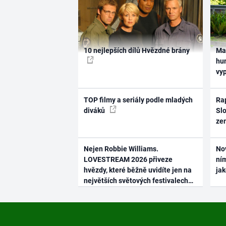
10 nejlepších dílů Hvězdné brány
Ma
hum
vy
TOP filmy a seriály podle mladých
Rap
diváků
Slo
ze
Nejen Robbie Williams.
No
LOVESTREAM 2026 přiveze
ním
hvězdy, které běžně uvidíte jen na
ja
největších světových festivalech