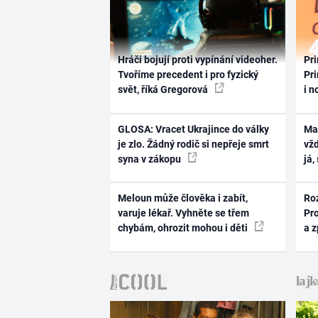
Hráči bojují proti vypínání videoher.
Pri
Tvoříme precedent i pro fyzický
Pri
svět, říká Gregorová
i n
GLOSA: Vracet Ukrajince do války
Ma
je zlo. Žádný rodič si nepřeje smrt
vž
syna v zákopu
já,
Meloun může člověka i zabít,
Ro
varuje lékař. Vyhněte se třem
Pr
chybám, ohrozit mohou i děti
a 