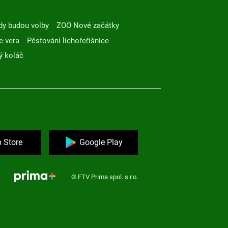
dy budou volby
ZOO Nové začátky
e vera
Pěstování lichořeřišnice
ý koláč
 Store
Google Play
© FTV Prima spol. s r.o.