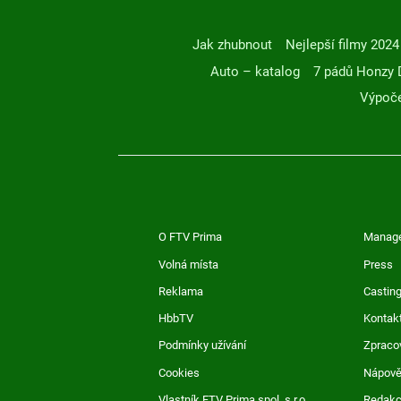
Jak zhubnout
Nejlepší filmy 2024
Auto – katalog
7 pádů Honzy 
Výpoče
O FTV Prima
Manag
Volná místa
Press
Reklama
Casting
HbbTV
Kontak
Podmínky užívání
Zpraco
Cookies
Nápov
Vlastník FTV Prima spol. s r.o.
Redak