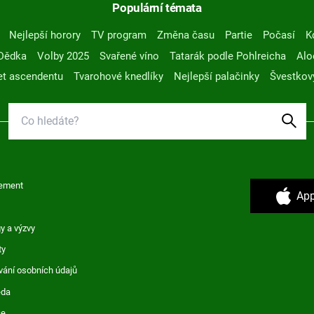
Populární témata
Nejlepší horory
TV program
Změna času
Partie
Počasí
K
Dědka
Volby 2025
Svařené víno
Tatarák podle Pohlreicha
Alo
t ascendentu
Tvarohové knedlíky
Nejlepší palačinky
Švestkov
ement
App
y a výzvy
ty
vání osobních údajů
ěda
ce