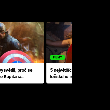
FILMY
ysvětlil, proč se
5 největších propadáků
le Kapitána
loňského roku: Disney na
jediné katastrofě prodělal 200
milionů dolarů