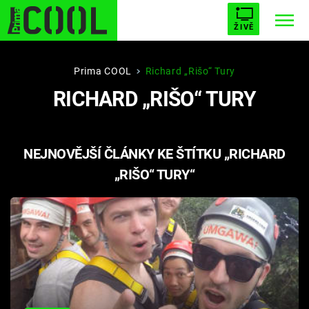
ŽIVĚ
STARHOUSE
BUFFY, PŘEMOŽITELKA UPÍRŮ
Trendy:
Prima COOL
Richard „Rišo“ Tury
RICHARD „RIŠO“ TURY
ESCAPE
PLNEJ KOTEL
AVENGERS 5
NEJNOVĚJŠÍ ČLÁNKY KE ŠTÍTKU „RICHARD
„RIŠO“ TURY“
Témata
Filmy
Seriály
Hry