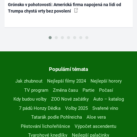
Grónsko v pohotovosti: Americká firma napojená na lidi od
Trumpa chystá vrty bez povolení
Populární témata
Jak zhubnout
Nejlepší filmy 2024
Nejlepší horory
TV program
Změna času
Partie
Počasí
Kdy budou volby
ZOO Nové začátky
Auto – katalog
7 pádů Honzy Dědka
Volby 2025
Svařené víno
Tatarák podle Pohlreicha
Aloe vera
Pěstování lichořeřišnice
Výpočet ascendentu
Tvarohové knedlíky
Nejlepší palačinky