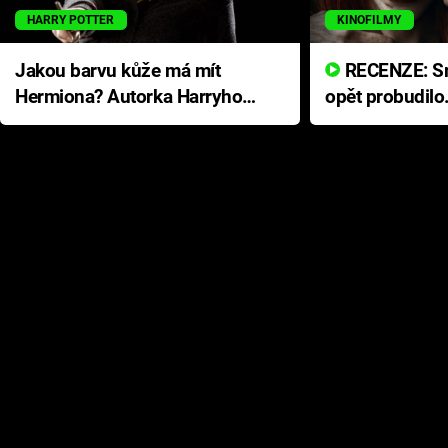
HARRY POTTER
KINOFILMY
Jakou barvu kůže má mít
RECENZE: Smrtelné zlo se
Hermiona? Autorka Harryho
opět probudilo
Pottera přišla s ráznou
přichází s neo
odpovědí
hororovou nab