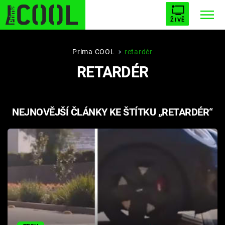
ŽIVĚ
STARHOUSE
BUFFY, PŘEMOŽITELKA UPÍRŮ
Trendy:
Prima COOL
retardér
RETARDÉR
ESCAPE
PLNEJ KOTEL
AVENGERS 5
NEJNOVĚJŠÍ ČLÁNKY KE ŠTÍTKU „RETARDÉR“
Témata
Filmy
Seriály
Hry