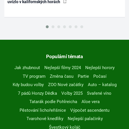
uvízlo v kalifornských horách
Populární témata
Jak zhubnout
Nejlepší filmy 2024
Nejlepší horory
TV program
Změna času
Partie
Počasí
Kdy budou volby
ZOO Nové začátky
Auto – katalog
7 pádů Honzy Dědka
Volby 2025
Svařené víno
Tatarák podle Pohlreicha
Aloe vera
Pěstování lichořeřišnice
Výpočet ascendentu
Tvarohové knedlíky
Nejlepší palačinky
Švestkový koláč