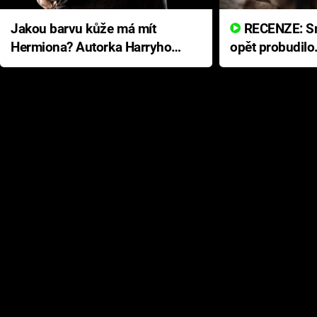
Jakou barvu kůže má mít
RECENZE: Smrtelné zlo se
Hermiona? Autorka Harryho
opět probudilo
Pottera přišla s ráznou
přichází s neo
odpovědí
hororovou nab