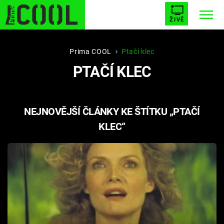
ŽIVĚ
STARHOUSE
BUFFY, PŘEMOŽITELKA UPÍRŮ
Trendy:
Prima COOL
Ptačí klec
PTAČÍ KLEC
ESCAPE
PLNEJ KOTEL
AVENGERS 5
NEJNOVĚJŠÍ ČLÁNKY KE ŠTÍTKU „PTAČÍ
KLEC“
Témata
Filmy
Seriály
Hry