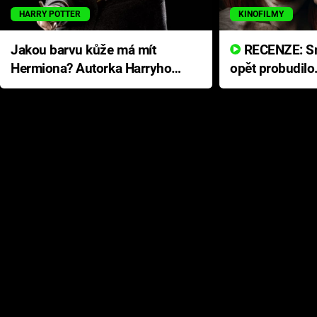
HARRY POTTER
KINOFILMY
Jakou barvu kůže má mít
RECENZE: Smrtelné zlo se
Hermiona? Autorka Harryho
opět probudilo
Pottera přišla s ráznou
přichází s neo
odpovědí
hororovou nab