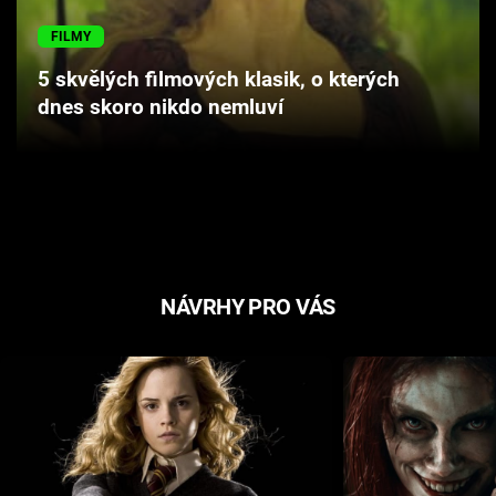
Cool Esport
FILMY
Pořady
5 skvělých filmových klasik, o kterých
dnes skoro nikdo nemluví
TV Program
Sledujte prima+
Přihlášení
NÁVRHY PRO VÁS
Sledujte nás