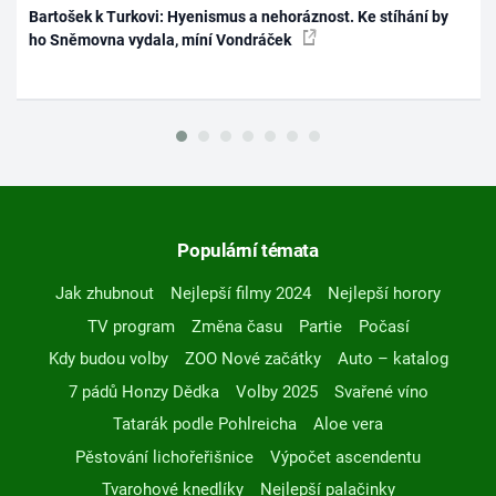
Bartošek k Turkovi: Hyenismus a nehoráznost. Ke stíhání by
ho Sněmovna vydala, míní Vondráček
Populární témata
Jak zhubnout
Nejlepší filmy 2024
Nejlepší horory
TV program
Změna času
Partie
Počasí
Kdy budou volby
ZOO Nové začátky
Auto – katalog
7 pádů Honzy Dědka
Volby 2025
Svařené víno
Tatarák podle Pohlreicha
Aloe vera
Pěstování lichořeřišnice
Výpočet ascendentu
Tvarohové knedlíky
Nejlepší palačinky