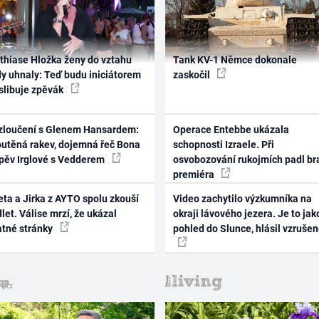
thiase Hložka ženy do vztahu
Tank KV-1 Němce dokonale
dy uhnaly: Teď budu iniciátorem
zaskočil
 slibuje zpěvák
zloučení s Glenem Hansardem:
Operace Entebbe ukázala
outěná rakev, dojemná řeč Bona
schopnosti Izraele. Při
zpěv Irglové s Vedderem
osvobozování rukojmích padl br
premiéra
ta a Jirka z AYTO spolu zkouší
Video zachytilo výzkumníka na
let. Válise mrzí, že ukázal
okraji lávového jezera. Je to jak
atné stránky
pohled do Slunce, hlásil vzruše