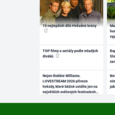
10 nejlepších dílů Hvězdné brány
Ma
hum
vy
TOP filmy a seriály podle mladých
Rap
diváků
Slo
ze
Nejen Robbie Williams.
No
LOVESTREAM 2026 přiveze
ním
hvězdy, které běžně uvidíte jen na
ja
největších světových festivalech