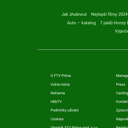
Jak zhubnout
Nejlepší filmy 2024
Auto – katalog
7 pádů Honzy 
Výpoče
O FTV Prima
Manag
Volná místa
Press
Reklama
Casting
HbbTV
Kontak
Podmínky užívání
Zpraco
Cookies
Nápov
Vlastník FTV Prima spol. s r.o.
Redak