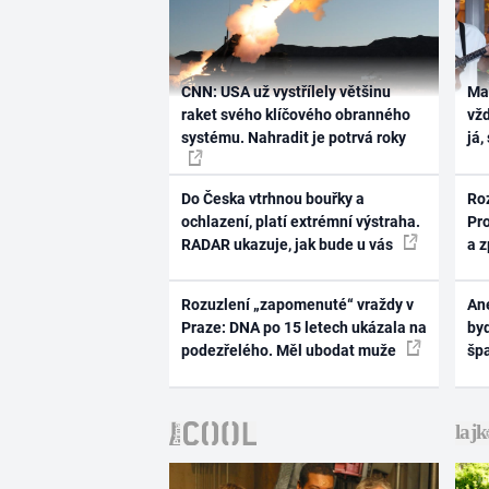
CNN: USA už vystřílely většinu
Ma
raket svého klíčového obranného
vž
systému. Nahradit je potrvá roky
já,
Do Česka vtrhnou bouřky a
Ro
ochlazení, platí extrémní výstraha.
Pr
RADAR ukazuje, jak bude u vás
a 
Rozuzlení „zapomenuté“ vraždy v
Ane
Praze: DNA po 15 letech ukázala na
byd
podezřelého. Měl ubodat muže
šp