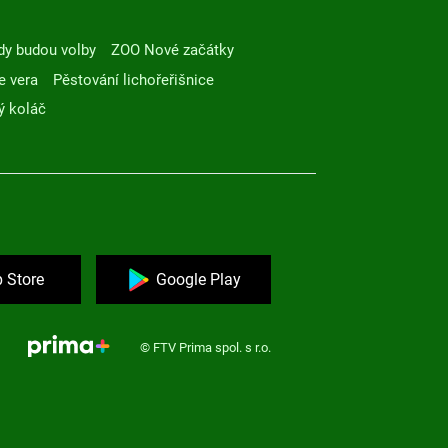
dy budou volby
ZOO Nové začátky
e vera
Pěstování lichořeřišnice
ý koláč
 Store
Google Play
© FTV Prima spol. s r.o.