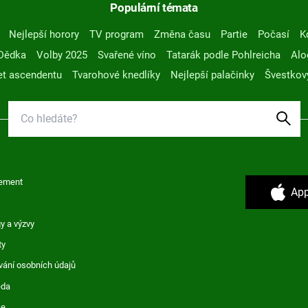
Populární témata
Nejlepší horory
TV program
Změna času
Partie
Počasí
K
Dědka
Volby 2025
Svařené víno
Tatarák podle Pohlreicha
Alo
t ascendentu
Tvarohové knedlíky
Nejlepší palačinky
Švestkov
ement
App
y a výzvy
ty
vání osobních údajů
ěda
ce