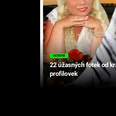
OSTATNÍ
22 úžasných fotek od k
profilovek