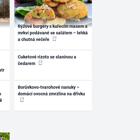
Rýžové burgery s kuřecím masem a
mrkví podávané se salátem – lehká
a chutná večeře
Cuketové rizoto se slaninou a
čedarem
atr
Borůvkovo-tvarohové nanuky –
o
domácí ovocná zmrzlina na dřívku
ně