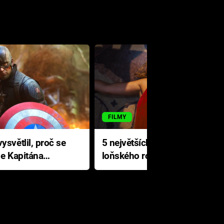
FILMY
ysvětlil, proč se
5 největších propadáků
le Kapitána
loňského roku: Disney na
jediné katastrofě prodělal 200
milionů dolarů