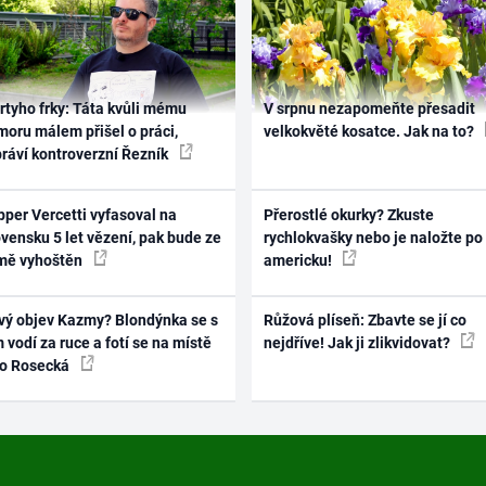
rtyho frky: Táta kvůli mému
V srpnu nezapomeňte přesadit
oru málem přišel o práci,
velkokvěté kosatce. Jak na to?
práví kontroverzní Řezník
per Vercetti vyfasoval na
Přerostlé okurky? Zkuste
vensku 5 let vězení, pak bude ze
rychlokvašky nebo je naložte po
mě vyhoštěn
americku!
vý objev Kazmy? Blondýnka se s
Růžová plíseň: Zbavte se jí co
 vodí za ruce a fotí se na místě
nejdříve! Jak ji zlikvidovat?
ko Rosecká