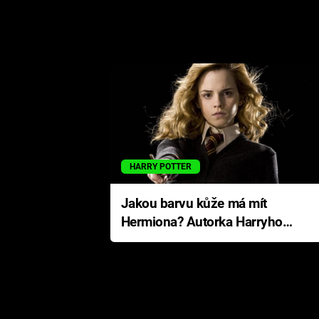
HARRY POTTER
Jakou barvu kůže má mít
Hermiona? Autorka Harryho
Pottera přišla s ráznou
odpovědí