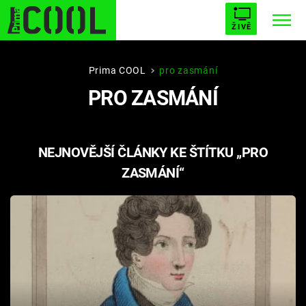
ŽIVĚ
STARHOUSE
BUFFY, PŘEMOŽITELKA UPÍRŮ
Trendy:
Prima COOL
pro zasmání
PRO ZASMÁNÍ
ESCAPE
PLNEJ KOTEL
AVENGERS 5
NEJNOVĚJŠÍ ČLÁNKY KE ŠTÍTKU „PRO
ZASMÁNÍ“
Témata
Filmy
Seriály
Hry