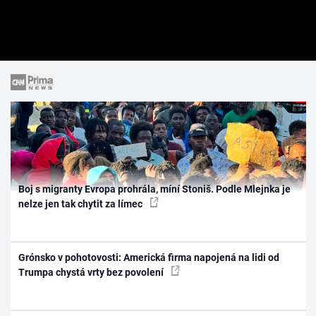
Boj s migranty Evropa prohrála, míní Stoniš. Podle Mlejnka je
nelze jen tak chytit za límec
Grónsko v pohotovosti: Americká firma napojená na lidi od
Trumpa chystá vrty bez povolení