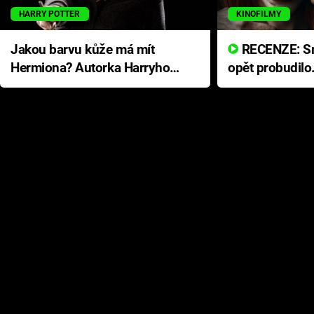
HARRY POTTER
KINOFILMY
Jakou barvu kůže má mít
RECENZE: Smrtelné zlo se
Hermiona? Autorka Harryho
opět probudilo
Pottera přišla s ráznou
přichází s neo
odpovědí
hororovou nab