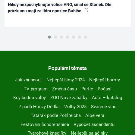
Nikdy nezpochybňujte voliče ANO, smál se Staněk. Dle
průzkumu mají za lídra opozice Babiše
Populární témata
Jak zhubnout
Nejlepší filmy 2024
Nejlepší horory
TV program
Změna času
Partie
Počasí
Kdy budou volby
ZOO Nové začátky
Auto – katalog
7 pádů Honzy Dědka
Volby 2025
Svařené víno
Tatarák podle Pohlreicha
Aloe vera
Pěstování lichořeřišnice
Výpočet ascendentu
Tvarohové knedlíky
Nejlepší palačinky