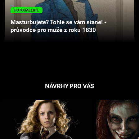
Cool Esport
FOTOGALERIE
Pořady
Masturbujete? Tohle se vám stane! -
průvodce pro muže z roku 1830
TV Program
Sledujte prima+
Přihlášení
NÁVRHY PRO VÁS
Sledujte nás