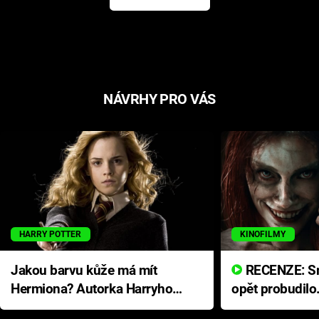
NÁVRHY PRO VÁS
HARRY POTTER
KINOFILMY
Jakou barvu kůže má mít
RECENZE: Smrtelné zlo se
Hermiona? Autorka Harryho
opět probudilo
Pottera přišla s ráznou
přichází s neo