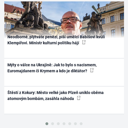
Neodborné, plýtváte penězi, píší umělci Babišovi kvůli
Klempířovi. Ministr kulturní politiku hájí
Mýty o válce na Ukrajině: Jak to bylo s nacismem,
Euromajdanem či Krymem a kdo je diktátor?
Štěstí z Kokury: Město velké jako Plzeň uniklo oběma
atomovým bombám, zasáhla náhoda