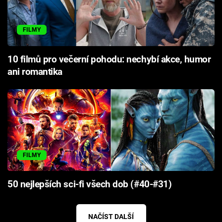
FILMY
10 filmů pro večerní pohodu: nechybí akce, humor
ani romantika
FILMY
50 nejlepších sci-fi všech dob (#40-#31)
NAČÍST DALŠÍ