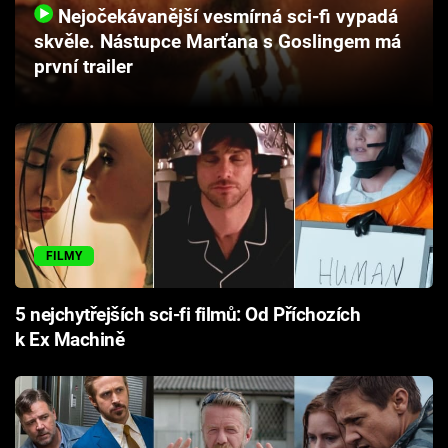
Nejočekávanější vesmírná sci-fi vypadá
Cool Esport
skvěle. Nástupce Marťana s Goslingem má
první trailer
Pořady
TV Program
Sledujte prima+
Přihlášení
FILMY
Sledujte nás
5 nejchytřejších sci-fi filmů: Od Příchozích
k Ex Machině