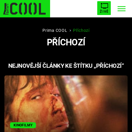
ŽIVĚ
STARHOUSE
BUFFY, PŘEMOŽITELKA UPÍRŮ
Trendy:
Prima COOL
Příchozí
PŘÍCHOZÍ
ESCAPE
PLNEJ KOTEL
AVENGERS 5
NEJNOVĚJŠÍ ČLÁNKY KE ŠTÍTKU „PŘÍCHOZÍ“
Témata
Filmy
Seriály
Hry
KINOFILMY