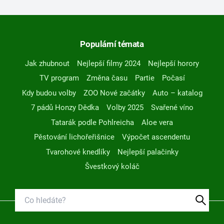
Populární témata
Jak zhubnout
Nejlepší filmy 2024
Nejlepší horory
TV program
Změna času
Partie
Počasí
Kdy budou volby
ZOO Nové začátky
Auto – katalog
7 pádů Honzy Dědka
Volby 2025
Svařené víno
Tatarák podle Pohlreicha
Aloe vera
Pěstování lichořeřišnice
Výpočet ascendentu
Tvarohové knedlíky
Nejlepší palačinky
Švestkový koláč