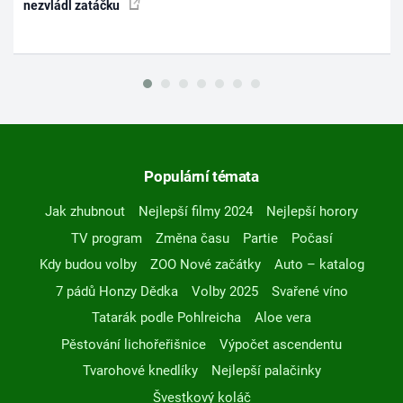
nezvládl zatáčku
Populární témata
Jak zhubnout
Nejlepší filmy 2024
Nejlepší horory
TV program
Změna času
Partie
Počasí
Kdy budou volby
ZOO Nové začátky
Auto – katalog
7 pádů Honzy Dědka
Volby 2025
Svařené víno
Tatarák podle Pohlreicha
Aloe vera
Pěstování lichořeřišnice
Výpočet ascendentu
Tvarohové knedlíky
Nejlepší palačinky
Švestkový koláč