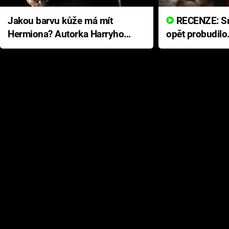
Jakou barvu kůže má mít
RECENZE: Smrtelné zlo se
Hermiona? Autorka Harryho
opět probudilo
Pottera přišla s ráznou
přichází s neo
odpovědí
hororovou nab