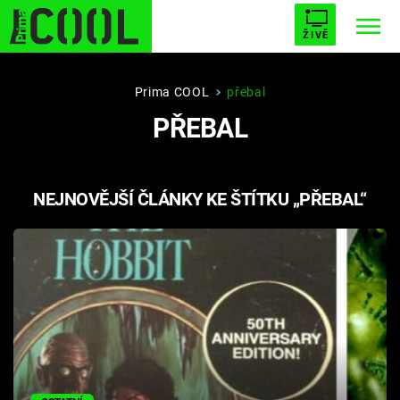
ŽIVĚ
STARHOUSE
BUFFY, PŘEMOŽITELKA UPÍRŮ
Trendy:
Prima COOL
přebal
PŘEBAL
ESCAPE
PLNEJ KOTEL
AVENGERS 5
NEJNOVĚJŠÍ ČLÁNKY KE ŠTÍTKU „PŘEBAL“
Témata
Filmy
Seriály
Hry