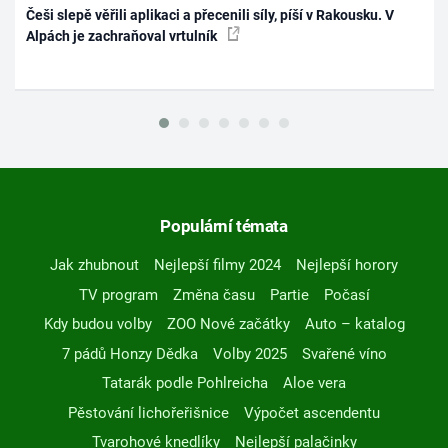
Češi slepě věřili aplikaci a přecenili síly, píší v Rakousku. V
Alpách je zachraňoval vrtulník
Populární témata
Jak zhubnout
Nejlepší filmy 2024
Nejlepší horory
TV program
Změna času
Partie
Počasí
Kdy budou volby
ZOO Nové začátky
Auto – katalog
7 pádů Honzy Dědka
Volby 2025
Svařené víno
Tatarák podle Pohlreicha
Aloe vera
Pěstování lichořeřišnice
Výpočet ascendentu
Tvarohové knedlíky
Nejlepší palačinky