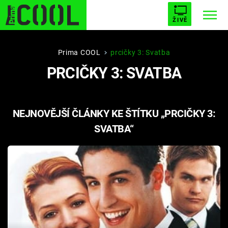
ŽIVĚ
STARHOUSE
BUFFY, PŘEMOŽITELKA UPÍRŮ
Trendy:
Prima COOL
prcičky 3: Svatba
PRCIČKY 3: SVATBA
ESCAPE
PLNEJ KOTEL
AVENGERS 5
NEJNOVĚJŠÍ ČLÁNKY KE ŠTÍTKU „PRCIČKY 3:
SVATBA“
Témata
Filmy
Seriály
Hry