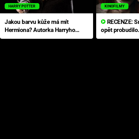
HARRY POTTER
KINOFILMY
Jakou barvu kůže má mít
RECENZE: Smrtelné zlo se
Hermiona? Autorka Harryho
opět probudilo
Pottera přišla s ráznou
přichází s neo
odpovědí
hororovou nab