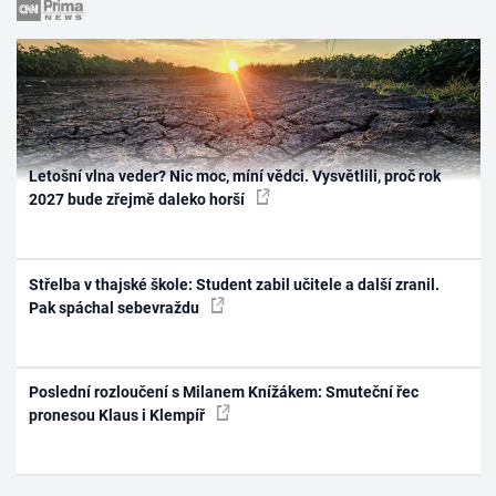
Letošní vlna veder? Nic moc, míní vědci. Vysvětlili, proč rok
2027 bude zřejmě daleko horší
Střelba v thajské škole: Student zabil učitele a další zranil.
Pak spáchal sebevraždu
Poslední rozloučení s Milanem Knížákem: Smuteční řec
pronesou Klaus i Klempíř