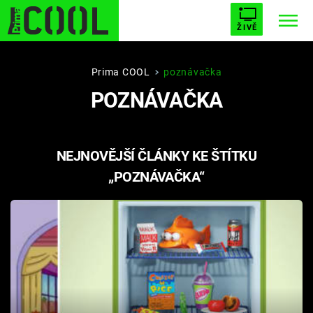
ŽIVĚ
STARHOUSE
BUFFY, PŘEMOŽITELKA UPÍRŮ
Trendy:
Prima COOL
poznávačka
POZNÁVAČKA
ESCAPE
PLNEJ KOTEL
AVENGERS 5
NEJNOVĚJŠÍ ČLÁNKY KE ŠTÍTKU
„POZNÁVAČKA“
Témata
Filmy
Seriály
Hry