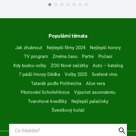
Populární témata
Jak zhubnout
Nejlepší filmy 2024
Nejlepší horory
TV program
Změna času
Partie
Počasí
Kdy budou volby
ZOO Nové začátky
Auto – katalog
7 pádů Honzy Dědka
Volby 2025
Svařené víno
Tatarák podle Pohlreicha
Aloe vera
Pěstování lichořeřišnice
Výpočet ascendentu
Tvarohové knedlíky
Nejlepší palačinky
Švestkový koláč