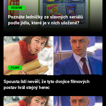
Cool Esport
OSTATNÍ
Pořady
Poznáte ledničky ze slavných seriálů
podle jídla, které je v nich uložené?
TV Program
Sledujte prima+
Přihlášení
FILMY
Sledujte nás
Spousta lidí nevěří, že tyto dvojice filmových
postav hrál stejný herec