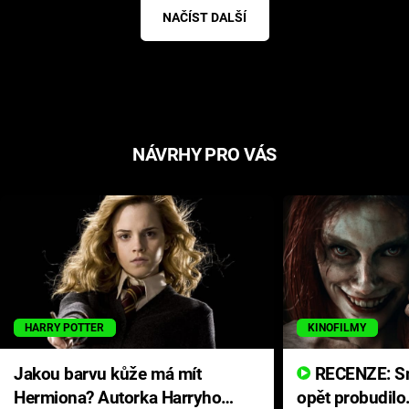
NAČÍST DALŠÍ
NÁVRHY PRO VÁS
HARRY POTTER
KINOFILMY
Jakou barvu kůže má mít
RECENZE: Smrtelné zlo se
Hermiona? Autorka Harryho
opět probudilo