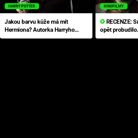
HARRY POTTER
KINOFILMY
Jakou barvu kůže má mít
RECENZE: Smrtelné zlo se
Hermiona? Autorka Harryho
opět probudilo
Pottera přišla s ráznou
přichází s neo
odpovědí
hororovou nab