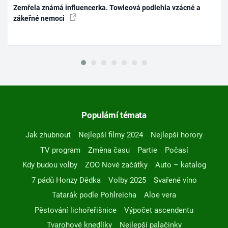
Zemřela známá influencerka. Towleová podlehla vzácné a
zákeřné nemoci
Populární témata
Jak zhubnout
Nejlepší filmy 2024
Nejlepší horory
TV program
Změna času
Partie
Počasí
Kdy budou volby
ZOO Nové začátky
Auto – katalog
7 pádů Honzy Dědka
Volby 2025
Svařené víno
Tatarák podle Pohlreicha
Aloe vera
Pěstování lichořeřišnice
Výpočet ascendentu
Tvarohové knedlíky
Nejlepší palačinky