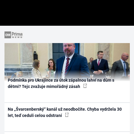
Podmínka pro Ukrajince za útok zápalnou lahví na dům s
dětmi? Tejc zvažuje mimořádný zásah
Na „Švarcenberský“ kanál už neodbočíte. Chyba vydržela 30
let, teď ceduli celou odstraní