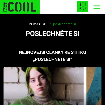
ŽIVĚ
STARHOUSE
BUFFY, PŘEMOŽITELKA UPÍRŮ
Trendy:
Prima COOL
poslechněte si
POSLECHNĚTE SI
ESCAPE
PLNEJ KOTEL
AVENGERS 5
NEJNOVĚJŠÍ ČLÁNKY KE ŠTÍTKU
„POSLECHNĚTE SI“
Témata
Filmy
Seriály
Hry