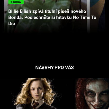
HUDBA
Cool Esport
Billie Eilish zpívá titulní píseň nového
Pořady
Bonda. Poslechněte si hitovku No Time To
Die
TV Program
Sledujte prima+
Přihlášení
NÁVRHY PRO VÁS
Sledujte nás