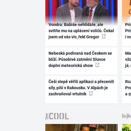
Vondra: Babiše nehlídáte, ale
Pri
svítíte mu na uplácení voličů. Čekal
Pri
jsem od vás víc, řekl Gregor
i n
Nebeská podívaná nad Českem se
Ma
blíží. Působivé zatmění Slunce
vž
doplní meteorická show
já,
Češi slepě věřili aplikaci a přecenili
Ro
síly, píší v Rakousku. V Alpách je
Pr
zachraňoval vrtulník
a 