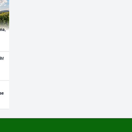
ína,
h!
se