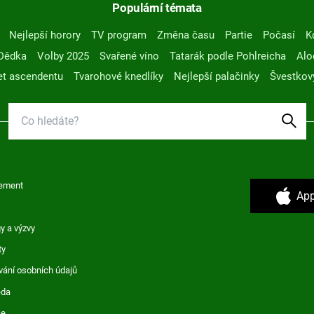
Populární témata
Nejlepší horory
TV program
Změna času
Partie
Počasí
K
Dědka
Volby 2025
Svařené víno
Tatarák podle Pohlreicha
Alo
t ascendentu
Tvarohové knedlíky
Nejlepší palačinky
Švestkov
ement
App
y a výzvy
ty
vání osobních údajů
ěda
ce