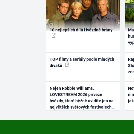
10 nejlepších dílů Hvězdné brány
Ma
hum
vy
TOP filmy a seriály podle mladých
Rap
diváků
Slo
ze
Nejen Robbie Williams.
No
LOVESTREAM 2026 přiveze
ním
hvězdy, které běžně uvidíte jen na
ja
největších světových festivalech