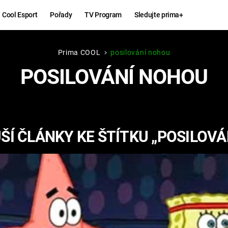
Cool Esport
Pořady
TV Program
Sledujte prima+
Prima COOL
posilování nohou
Hry
Zábava
POSILOVÁNÍ NOHOU
MAFIA
ZÁBAVN
GALERI
GTA 6
NEJLEP
ŠÍ ČLÁNKY KE ŠTÍTKU „POSILOVÁ
KINGDOM
KOMEDI
COME:
DELIVERANCE
CHUCK
NORRIS
ESPORT
DEADP