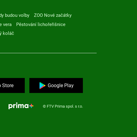
dy budou volby
ZOO Nové začátky
e vera
Pěstování lichořeřišnice
ý koláč
 Store
Google Play
© FTV Prima spol. s r.o.