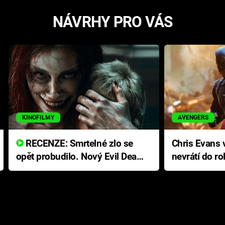
NÁVRHY PRO VÁS
KINOFILMY
AVENGERS
RECENZE: Smrtelné zlo se
Chris Evans v
opět probudilo. Nový Evil Dead
nevrátí do ro
přichází s neodolatelnou
Ameriky
hororovou nabídkou