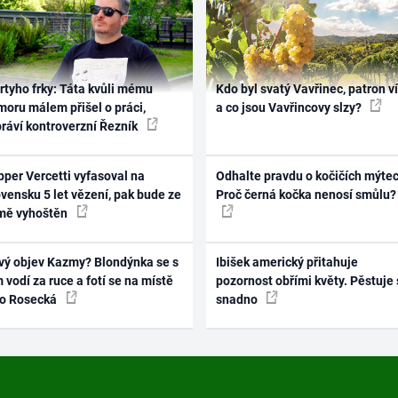
rtyho frky: Táta kvůli mému
Kdo byl svatý Vavřinec, patron v
oru málem přišel o práci,
a co jsou Vavřincovy slzy?
práví kontroverzní Řezník
per Vercetti vyfasoval na
Odhalte pravdu o kočičích mýtec
vensku 5 let vězení, pak bude ze
Proč černá kočka nenosí smůlu?
mě vyhoštěn
vý objev Kazmy? Blondýnka se s
Ibišek americký přitahuje
 vodí za ruce a fotí se na místě
pozornost obřími květy. Pěstuje 
ko Rosecká
snadno