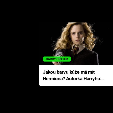
HARRY POTTER
Jakou barvu kůže má mít
Hermiona? Autorka Harryho
Pottera přišla s ráznou
odpovědí