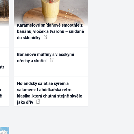
Karamelové snídaňové smoothie z
banánu, vloček a tvarohu – snídaně
do skleničky
Banánové muffiny s vlašskými
ořechy a skořicí
atr
Holandský salát se sýrem a
o
salámem: Lahůdkářská retro
ně
klasika, která chutná stejně skvěle
jako dřív