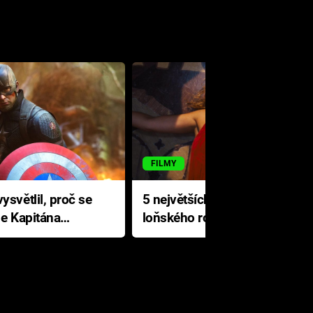
FILMY
ysvětlil, proč se
5 největších propadáků
le Kapitána
loňského roku: Disney na
jediné katastrofě prodělal 200
milionů dolarů