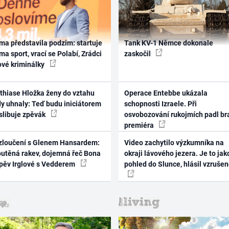
ma představila podzim: startuje
Tank KV-1 Němce dokonale
ma sport, vrací se Polabí, Zrádci
zaskočil
ové kriminálky
thiase Hložka ženy do vztahu
Operace Entebbe ukázala
dy uhnaly: Teď budu iniciátorem
schopnosti Izraele. Při
 slibuje zpěvák
osvobozování rukojmích padl br
premiéra
zloučení s Glenem Hansardem:
Video zachytilo výzkumníka na
outěná rakev, dojemná řeč Bona
okraji lávového jezera. Je to jak
zpěv Irglové s Vedderem
pohled do Slunce, hlásil vzruše