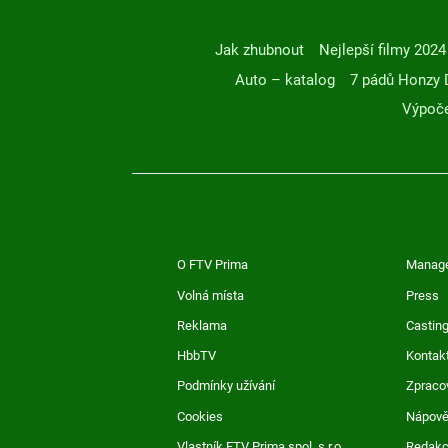
Jak zhubnout
Nejlepší filmy 2024
Auto – katalog
7 pádů Honzy 
Výpoče
O FTV Prima
Manag
Volná místa
Press
Reklama
Casting
HbbTV
Kontak
Podmínky užívání
Zpraco
Cookies
Nápov
Vlastník FTV Prima spol. s r.o.
Redak