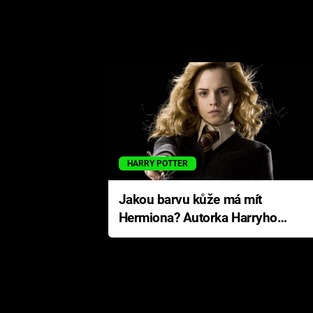
HARRY POTTER
Jakou barvu kůže má mít
Hermiona? Autorka Harryho
Pottera přišla s ráznou
odpovědí