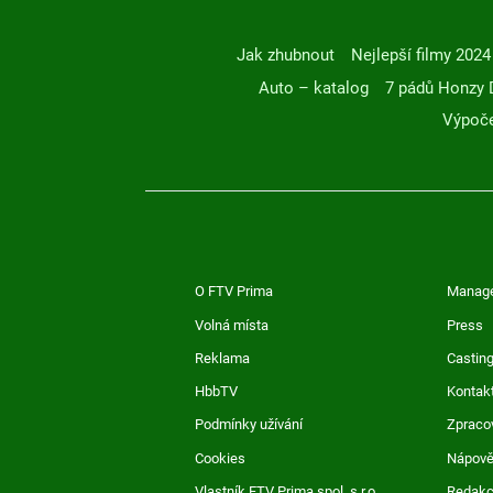
Jak zhubnout
Nejlepší filmy 2024
Auto – katalog
7 pádů Honzy 
Výpoče
O FTV Prima
Manag
Volná místa
Press
Reklama
Casting
HbbTV
Kontak
Podmínky užívání
Zpraco
Cookies
Nápov
Vlastník FTV Prima spol. s r.o.
Redak