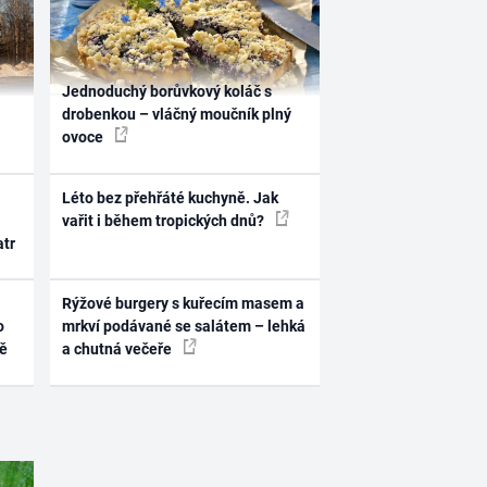
Jednoduchý borůvkový koláč s
drobenkou – vláčný moučník plný
ovoce
Léto bez přehřáté kuchyně. Jak
vařit i během tropických dnů?
atr
Rýžové burgery s kuřecím masem a
o
mrkví podávané se salátem – lehká
ně
a chutná večeře