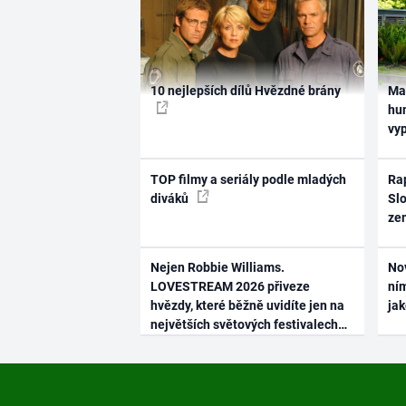
10 nejlepších dílů Hvězdné brány
Ma
hum
vy
TOP filmy a seriály podle mladých
Rap
diváků
Slo
ze
Nejen Robbie Williams.
No
LOVESTREAM 2026 přiveze
ním
hvězdy, které běžně uvidíte jen na
ja
největších světových festivalech