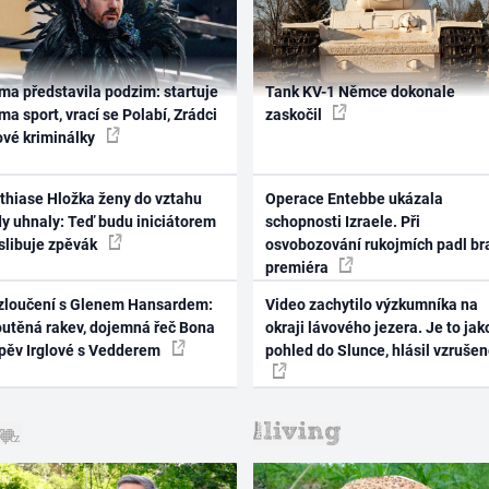
ma představila podzim: startuje
Tank KV-1 Němce dokonale
ma sport, vrací se Polabí, Zrádci
zaskočil
ové kriminálky
thiase Hložka ženy do vztahu
Operace Entebbe ukázala
dy uhnaly: Teď budu iniciátorem
schopnosti Izraele. Při
 slibuje zpěvák
osvobozování rukojmích padl br
premiéra
zloučení s Glenem Hansardem:
Video zachytilo výzkumníka na
outěná rakev, dojemná řeč Bona
okraji lávového jezera. Je to jak
zpěv Irglové s Vedderem
pohled do Slunce, hlásil vzruše