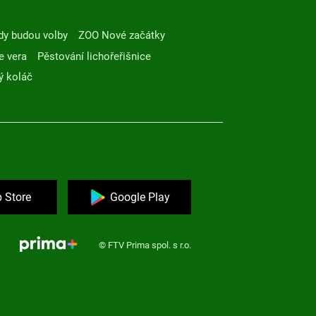
dy budou volby
ZOO Nové začátky
e vera
Pěstování lichořeřišnice
ý koláč
 Store
Google Play
© FTV Prima spol. s r.o.