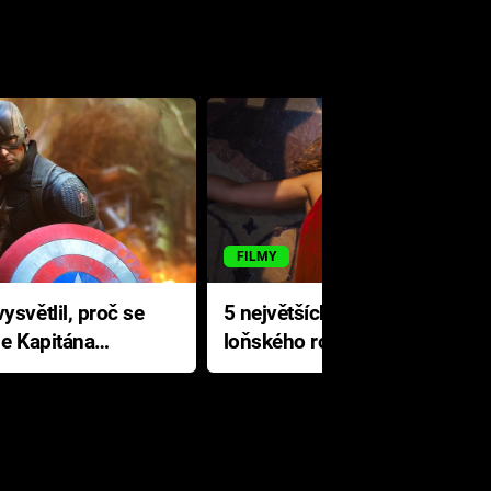
FILMY
ysvětlil, proč se
5 největších propadáků
le Kapitána
loňského roku: Disney na
jediné katastrofě prodělal 200
milionů dolarů