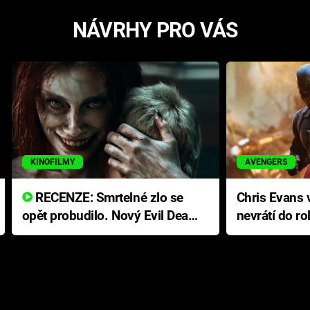
NÁVRHY PRO VÁS
KINOFILMY
AVENGERS
RECENZE: Smrtelné zlo se
Chris Evans v
opět probudilo. Nový Evil Dead
nevrátí do ro
přichází s neodolatelnou
Ameriky
hororovou nabídkou