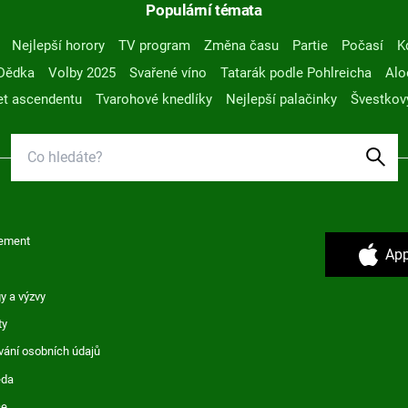
Populární témata
Nejlepší horory
TV program
Změna času
Partie
Počasí
K
Dědka
Volby 2025
Svařené víno
Tatarák podle Pohlreicha
Alo
t ascendentu
Tvarohové knedlíky
Nejlepší palačinky
Švestkov
ement
App
y a výzvy
ty
vání osobních údajů
ěda
ce