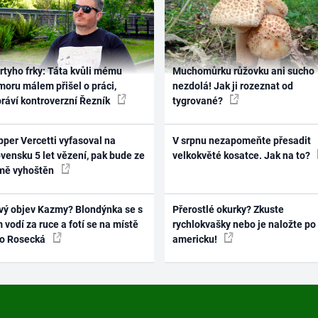
rtyho frky: Táta kvůli mému
Muchomůrku růžovku ani sucho
oru málem přišel o práci,
nezdolá! Jak ji rozeznat od
práví kontroverzní Řezník
tygrované?
per Vercetti vyfasoval na
V srpnu nezapomeňte přesadit
vensku 5 let vězení, pak bude ze
velkokvěté kosatce. Jak na to?
mě vyhoštěn
vý objev Kazmy? Blondýnka se s
Přerostlé okurky? Zkuste
 vodí za ruce a fotí se na místě
rychlokvašky nebo je naložte po
ko Rosecká
americku!