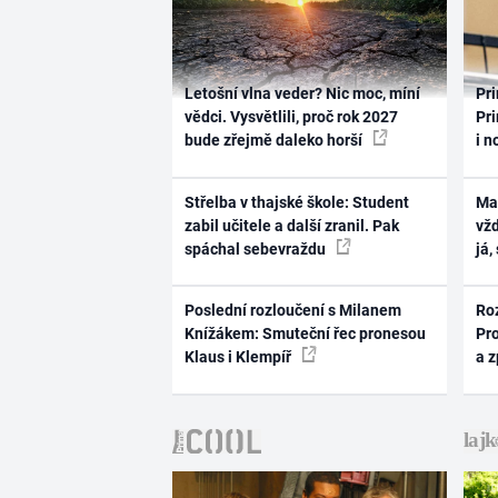
Letošní vlna veder? Nic moc, míní
Pri
vědci. Vysvětlili, proč rok 2027
Pri
bude zřejmě daleko horší
i n
Střelba v thajské škole: Student
Ma
zabil učitele a další zranil. Pak
vž
spáchal sebevraždu
já,
Poslední rozloučení s Milanem
Ro
Knížákem: Smuteční řec pronesou
Pr
Klaus i Klempíř
a 