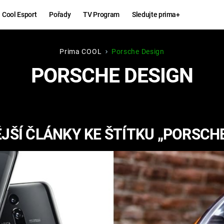
Cool Esport
Pořady
TV Program
Sledujte prima+
Prima COOL
Porsche Design
Hry
Zábava
PORSCHE DESIGN
MAFIA
ZÁBAVN
GALERI
GTA 6
NEJLEP
JŠÍ ČLÁNKY KE ŠTÍTKU „PORSCHE
KINGDOM
KOMEDI
COME:
DELIVERANCE
CHUCK
NORRIS
ESPORT
DEADP