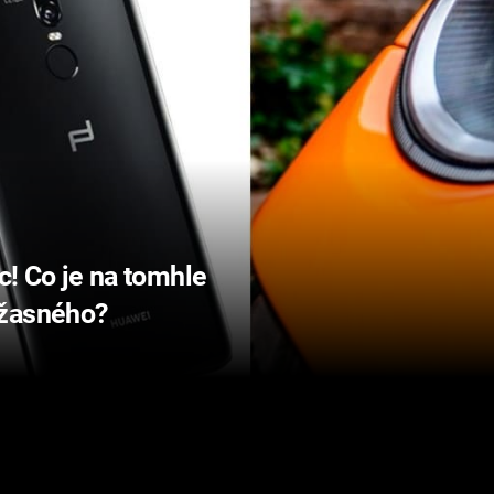
íc! Co je na tomhle
úžasného?