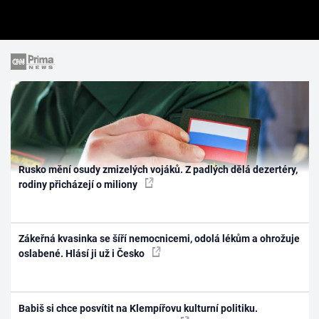
Rusko mění osudy zmizelých vojáků. Z padlých dělá dezertéry,
rodiny přicházejí o miliony
Zákeřná kvasinka se šíří nemocnicemi, odolá lékům a ohrožuje
oslabené. Hlásí ji už i Česko
Babiš si chce posvítit na Klempířovu kulturní politiku.