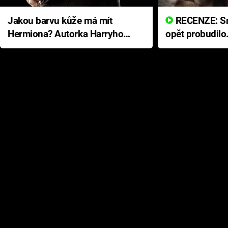
Jakou barvu kůže má mít
RECENZE: Smrtelné zlo se
Hermiona? Autorka Harryho
opět probudilo
Pottera přišla s ráznou
přichází s neo
odpovědí
hororovou nab