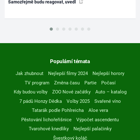
Samozřejmě budu reagovat, uvedl
Populární témata
Jak zhubnout
Nejlepší filmy 2024
Nejlepší horory
TV program
Změna času
Partie
Počasí
Kdy budou volby
ZOO Nové začátky
Auto – katalog
7 pádů Honzy Dědka
Volby 2025
Svařené víno
Tatarák podle Pohlreicha
Aloe vera
Pěstování lichořeřišnice
Výpočet ascendentu
Tvarohové knedlíky
Nejlepší palačinky
Švestkový koláč