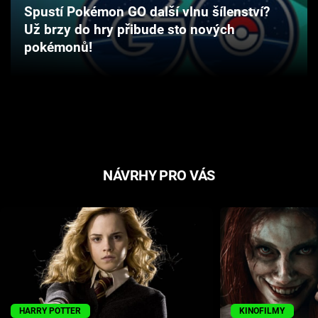
Spustí Pokémon GO další vlnu šílenství?
Cool Esport
Už brzy do hry přibude sto nových
pokémonů!
Pořady
TV Program
Sledujte prima+
Přihlášení
NÁVRHY PRO VÁS
Sledujte nás
HARRY POTTER
KINOFILMY