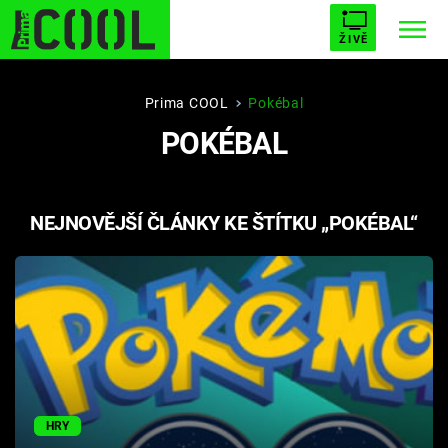
ŽIVĚ
STARHOUSE
BUFFY, PŘEMOŽITELKA UPÍRŮ
Trendy:
Prima COOL
Pokébal
POKÉBAL
ESCAPE
PLNEJ KOTEL
AVENGERS 5
NEJNOVĚJŠÍ ČLÁNKY KE ŠTÍTKU „POKÉBAL“
Témata
Filmy
Seriály
Hry
HRY