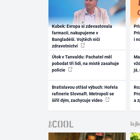
Kubek: Evropa si zdevastovala
Pri
farmacii, nakupujeme v
Pri
Bangladéši. Vojtěch ničí
i n
zdravotnictví
Útok v Tanvaldu: Pachatel měl
Ma
pobodat tři lidi, na místě zasahuje
vž
policie
já,
Bratislavou otřásl výbuch: Hořela
Ro
rafinerie Slovnaft. Metropolí se
Pr
šířil dým, zachycuje video
a 