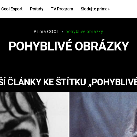
Cool Esport
Pořady
TV Program
Sledujte prima+
Prima COOL
pohyblivé obrázky
Hry
Zábava
POHYBLIVÉ OBRÁZKY
MAFIA
ZÁBAVN
GALERI
GTA 6
NEJLEP
Í ČLÁNKY KE ŠTÍTKU „POHYBLIV
KINGDOM
KOMEDI
COME:
DELIVERANCE
CHUCK
NORRIS
ESPORT
DEADP