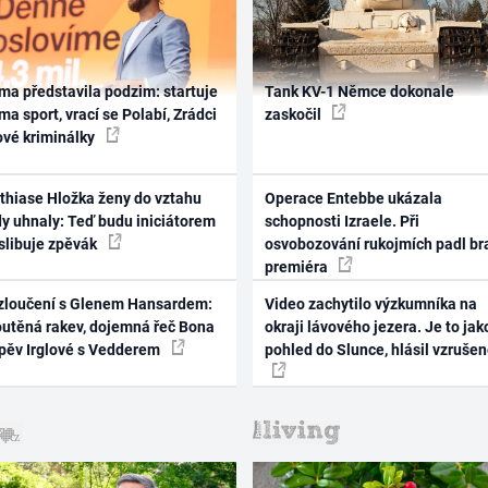
ma představila podzim: startuje
Tank KV-1 Němce dokonale
ma sport, vrací se Polabí, Zrádci
zaskočil
ové kriminálky
thiase Hložka ženy do vztahu
Operace Entebbe ukázala
dy uhnaly: Teď budu iniciátorem
schopnosti Izraele. Při
 slibuje zpěvák
osvobozování rukojmích padl br
premiéra
zloučení s Glenem Hansardem:
Video zachytilo výzkumníka na
outěná rakev, dojemná řeč Bona
okraji lávového jezera. Je to jak
zpěv Irglové s Vedderem
pohled do Slunce, hlásil vzruše