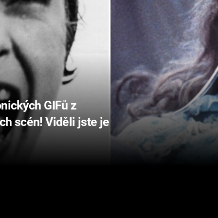
onických GIFů z
h scén! Viděli jste je