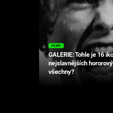
FILMY
GALERIE: Tohle je 16 ik
nejslavnějších hororovýc
všechny?