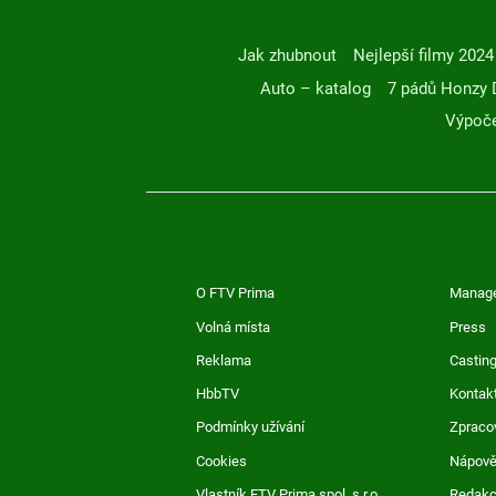
Jak zhubnout
Nejlepší filmy 2024
Auto – katalog
7 pádů Honzy 
Výpoče
O FTV Prima
Manag
Volná místa
Press
Reklama
Casting
HbbTV
Kontak
Podmínky užívání
Zpraco
Cookies
Nápov
Vlastník FTV Prima spol. s r.o.
Redak