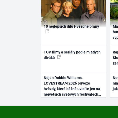
10 nejlepších dílů Hvězdné brány
Ma
hum
vy
TOP filmy a seriály podle mladých
Rap
diváků
Slo
ze
Nejen Robbie Williams.
No
LOVESTREAM 2026 přiveze
ním
hvězdy, které běžně uvidíte jen na
ja
největších světových festivalech