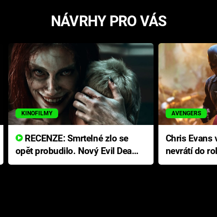
NÁVRHY PRO VÁS
KINOFILMY
AVENGERS
RECENZE: Smrtelné zlo se
Chris Evans v
opět probudilo. Nový Evil Dead
nevrátí do ro
přichází s neodolatelnou
Ameriky
hororovou nabídkou