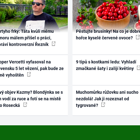
rtyho frky: Táta kvůli mému
Pěstujte brusinky! Na co je dobr
oru málem přišel o práci,
hořce kyselé červené ovoce?
práví kontroverzní Řezník
per Vercetti vyfasoval na
9 tipů s kostkami ledu: Vyhladí
vensku 5 let vězení, pak bude ze
zmačkané šaty i zalijí květiny
mě vyhoštěn
vý objev Kazmy? Blondýnka se s
Muchomůrku růžovku ani sucho
 vodí za ruce a fotí se na místě
nezdolá! Jak ji rozeznat od
ko Rosecká
tygrované?