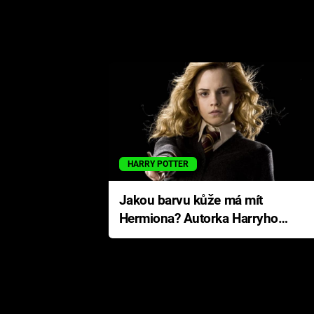
HARRY POTTER
Jakou barvu kůže má mít
Hermiona? Autorka Harryho
Pottera přišla s ráznou
odpovědí