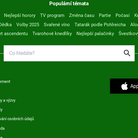
Populární témata
Nejlepší horory
TV program
Změna času
Partie
Počasí
K
Dědka
Volby 2025
Svařené víno
Tatarák podle Pohlreicha
Alo
t ascendentu
Tvarohové knedlíky
Nejlepší palačinky
Švestkov
ement
App
y a výzvy
ty
vání osobních údajů
ěda
ce