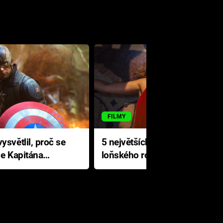
FILMY
ysvětlil, proč se
5 největších propadáků
le Kapitána
loňského roku: Disney na
jediné katastrofě prodělal 200
milionů dolarů