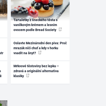
Tartaletky z lineckého těsta s
vanilkovým krémem a lesním
ovocem podle Bread Society
Oslavte Mezinárodní den piva: Proč
mrazák ničí chuť a kdy v horku
atr
vsadit na šnyt?
Mrkvové těstoviny bez lepku –
o
zdravá a originální alternativa
ně
klasiky