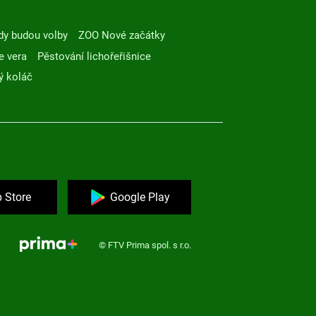
dy budou volby
ZOO Nové začátky
e vera
Pěstování lichořeřišnice
ý koláč
 Store
Google Play
© FTV Prima spol. s r.o.