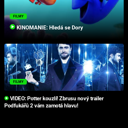
Cool Esport
FILMY
Pořady
KINOMANIE: Hledá se Dory
TV Program
Sledujte prima+
Přihlášení
FILMY
Sledujte nás
VIDEO: Potter kouzlí! Zbrusu nový trailer
Podfukářů 2 vám zamotá hlavu!