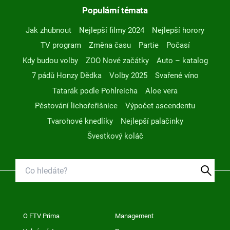
Populární témata
Jak zhubnout
Nejlepší filmy 2024
Nejlepší horory
TV program
Změna času
Partie
Počasí
Kdy budou volby
ZOO Nové začátky
Auto – katalog
7 pádů Honzy Dědka
Volby 2025
Svařené víno
Tatarák podle Pohlreicha
Aloe vera
Pěstování lichořeřišnice
Výpočet ascendentu
Tvarohové knedlíky
Nejlepší palačinky
Švestkový koláč
O FTV Prima
Management