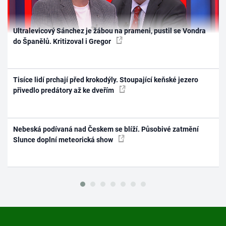
Ultralevicový Sánchez je žábou na prameni, pustil se Vondra
do Španělů. Kritizoval i Gregor
Tisíce lidí prchají před krokodýly. Stoupající keňské jezero
přivedlo predátory až ke dveřím
Nebeská podívaná nad Českem se blíží. Působivé zatmění
Slunce doplní meteorická show