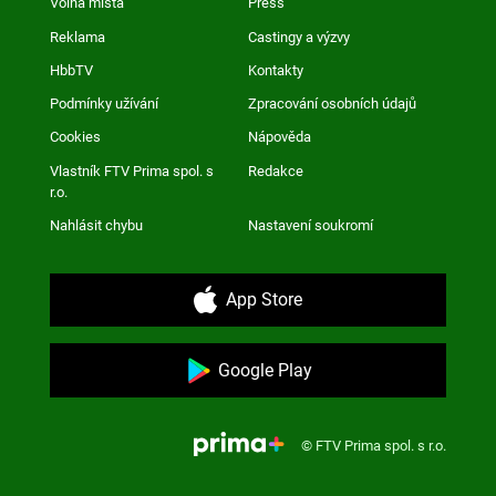
Volná místa
Press
Reklama
Castingy a výzvy
HbbTV
Kontakty
Podmínky užívání
Zpracování osobních údajů
Cookies
Nápověda
Vlastník FTV Prima spol. s
Redakce
r.o.
Nahlásit chybu
Nastavení soukromí
App Store
Google Play
© FTV Prima spol. s r.o.