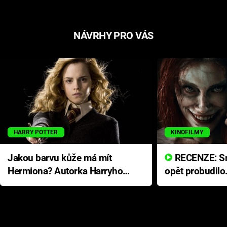
NÁVRHY PRO VÁS
HARRY POTTER
KINOFILMY
Jakou barvu kůže má mít
RECENZE: Smrtelné zlo se
Hermiona? Autorka Harryho
opět probudilo
Pottera přišla s ráznou
přichází s neo
odpovědí
hororovou nab