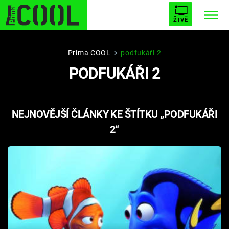
ŽIVĚ
STARHOUSE
BUFFY, PŘEMOŽITELKA UPÍRŮ
Trendy:
Prima COOL
podfukáři 2
PODFUKÁŘI 2
ESCAPE
PLNEJ KOTEL
AVENGERS 5
NEJNOVĚJŠÍ ČLÁNKY KE ŠTÍTKU „PODFUKÁŘI
2“
Témata
Filmy
Seriály
Hry