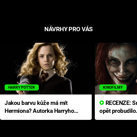
NÁVRHY PRO VÁS
HARRY POTTER
KINOFILMY
Jakou barvu kůže má mít
RECENZE: Smrtelné zlo se
Hermiona? Autorka Harryho
opět probudilo
Pottera přišla s ráznou
přichází s neo
odpovědí
hororovou nab