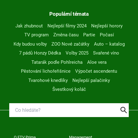
Populární témata
Jak zhubnout
Nejlepší filmy 2024
Nejlepší horory
TV program
Změna času
Partie
Počasí
Kdy budou volby
ZOO Nové začátky
Auto – katalog
7 pádů Honzy Dědka
Volby 2025
Svařené víno
Tatarák podle Pohlreicha
Aloe vera
Pěstování lichořeřišnice
Výpočet ascendentu
Tvarohové knedlíky
Nejlepší palačinky
Švestkový koláč
O FTV Prima
Management