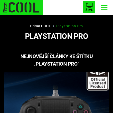
ŽIVĚ
STARHOUSE
BUFFY, PŘEMOŽITELKA UPÍRŮ
Trendy:
Prima COOL
Playstation Pro
PLAYSTATION PRO
ESCAPE
PLNEJ KOTEL
AVENGERS 5
NEJNOVĚJŠÍ ČLÁNKY KE ŠTÍTKU
„PLAYSTATION PRO“
Témata
Filmy
Seriály
Hry