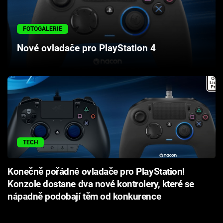
Cool Esport
FOTOGALERIE
Pořady
Nové ovladače pro PlayStation 4
TV Program
Sledujte prima+
Přihlášení
TECH
Sledujte nás
Konečně pořádné ovladače pro PlayStation!
Konzole dostane dva nové kontrolery, které se
nápadně podobají těm od konkurence