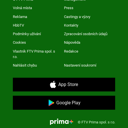
Volná místa
Press
Reklama
Castingy a výzvy
HbbTV
Kontakty
Podmínky užívání
Zpracování osobních údajů
Cookies
Nápověda
Vlastník FTV Prima spol. s
Redakce
r.o.
Nahlásit chybu
Nastavení soukromí
App Store
Google Play
© FTV Prima spol. s r.o.