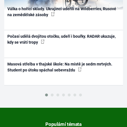
Válka o hořící sklady. Ukrajinci udeřili na Wildberries, Rusové
na zemědělské zásoby
Počasí udělá dvojitou otočku, udeří i bouřky. RADAR ukazuje,
kdy se vrátí tropy
Masová střelba v thajské škole: Na místě je sedm mrtvých.
Student po útoku spáchal sebevraždu
Populární témata