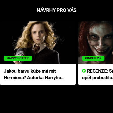
NÁVRHY PRO VÁS
HARRY POTTER
KINOFILMY
Jakou barvu kůže má mít
RECENZE: Smrtelné zlo se
Hermiona? Autorka Harryho
opět probudilo
Pottera přišla s ráznou
přichází s neo
odpovědí
hororovou nab