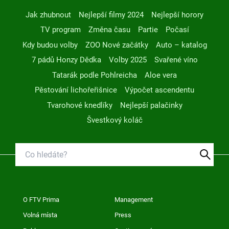
Jak zhubnout
Nejlepší filmy 2024
Nejlepší horory
TV program
Změna času
Partie
Počasí
Kdy budou volby
ZOO Nové začátky
Auto – katalog
7 pádů Honzy Dědka
Volby 2025
Svařené víno
Tatarák podle Pohlreicha
Aloe vera
Pěstování lichořeřišnice
Výpočet ascendentu
Tvarohové knedlíky
Nejlepší palačinky
Švestkový koláč
O FTV Prima
Management
Volná místa
Press