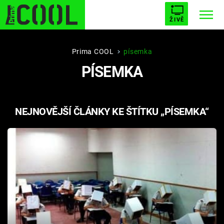
ŽIVĚ
STARHOUSE
BUFFY, PŘEMOŽITELKA UPÍRŮ
Trendy:
Prima COOL
písemka
PÍSEMKA
ESCAPE
PLNEJ KOTEL
AVENGERS 5
NEJNOVĚJŠÍ ČLÁNKY KE ŠTÍTKU „PÍSEMKA“
Témata
Filmy
Seriály
Hry