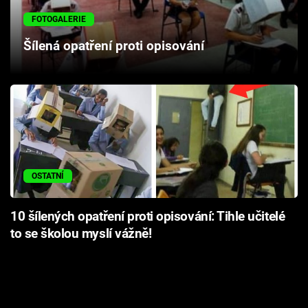
Cool Esport
FOTOGALERIE
Šílená opatření proti opisování
Pořady
TV Program
Sledujte prima+
Přihlášení
OSTATNÍ
Sledujte nás
10 šílených opatření proti opisování: Tihle učitelé
to se školou myslí vážně!