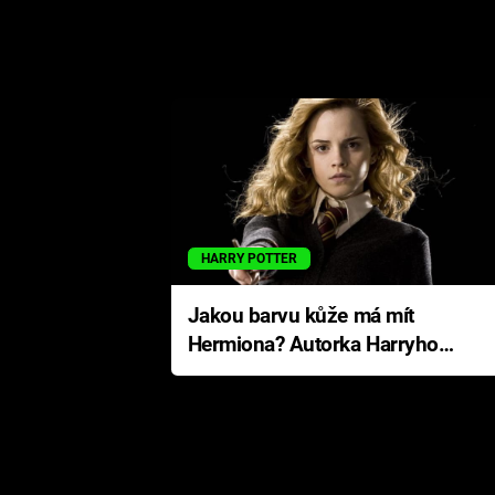
HARRY POTTER
Jakou barvu kůže má mít
Hermiona? Autorka Harryho
Pottera přišla s ráznou
odpovědí