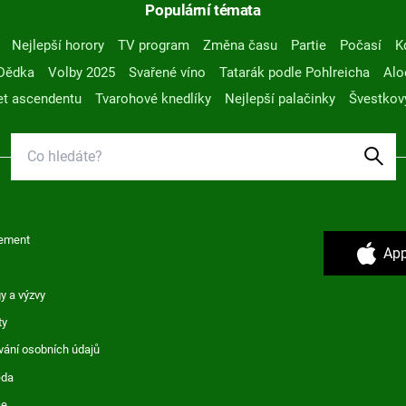
Populární témata
Nejlepší horory
TV program
Změna času
Partie
Počasí
K
Dědka
Volby 2025
Svařené víno
Tatarák podle Pohlreicha
Alo
t ascendentu
Tvarohové knedlíky
Nejlepší palačinky
Švestkov
ement
App
y a výzvy
ty
vání osobních údajů
ěda
ce