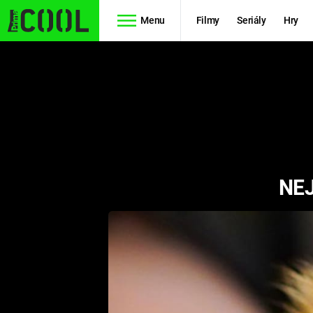
Menu
Filmy
Seriály
Hry
Seriály
Filmy
SIMPSONOVI
STAR WARS
HVĚZDNÁ
AVENGERS
BRÁNA
NEJ
RYCHLE A
TEORIE
ZBĚSILE 10
VELKÉHO
PREDÁTOR
TŘESKU
FUTURAMA