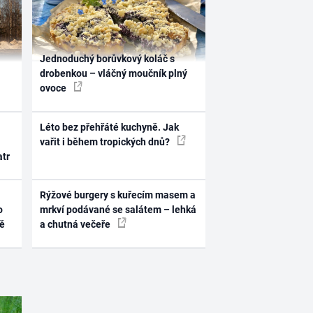
Jednoduchý borůvkový koláč s
drobenkou – vláčný moučník plný
ovoce
Léto bez přehřáté kuchyně. Jak
vařit i během tropických dnů?
atr
Rýžové burgery s kuřecím masem a
o
mrkví podávané se salátem – lehká
ně
a chutná večeře