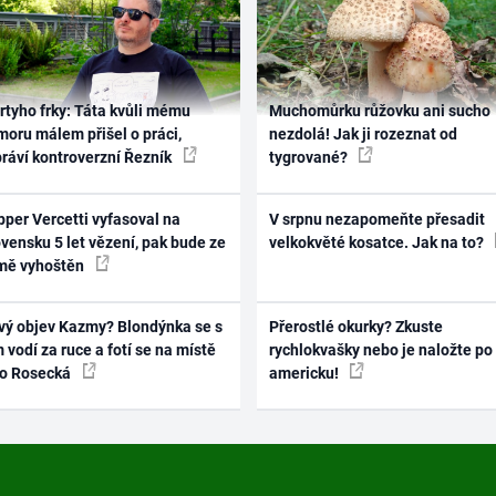
rtyho frky: Táta kvůli mému
Muchomůrku růžovku ani sucho
oru málem přišel o práci,
nezdolá! Jak ji rozeznat od
práví kontroverzní Řezník
tygrované?
per Vercetti vyfasoval na
V srpnu nezapomeňte přesadit
vensku 5 let vězení, pak bude ze
velkokvěté kosatce. Jak na to?
mě vyhoštěn
vý objev Kazmy? Blondýnka se s
Přerostlé okurky? Zkuste
 vodí za ruce a fotí se na místě
rychlokvašky nebo je naložte po
ko Rosecká
americku!