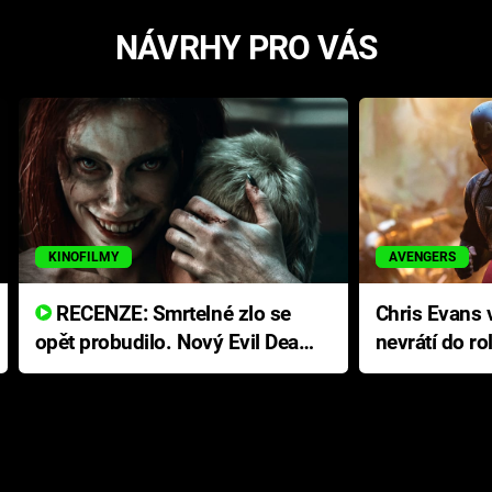
NÁVRHY PRO VÁS
KINOFILMY
AVENGERS
RECENZE: Smrtelné zlo se
Chris Evans v
opět probudilo. Nový Evil Dead
nevrátí do ro
přichází s neodolatelnou
Ameriky
hororovou nabídkou