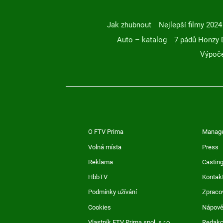
Jak zhubnout
Nejlepší filmy 2024
Auto – katalog
7 pádů Honzy 
Výpoče
O FTV Prima
Manag
Volná místa
Press
Reklama
Casting
HbbTV
Kontak
Podmínky užívání
Zpraco
Cookies
Nápov
Vlastník FTV Prima spol. s r.o.
Redak