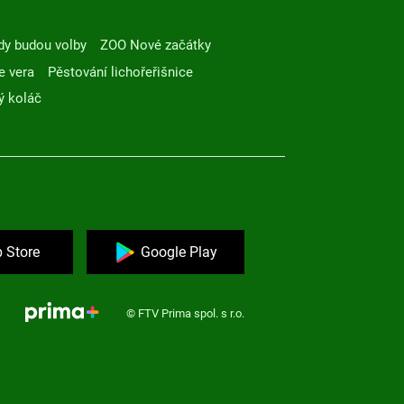
dy budou volby
ZOO Nové začátky
e vera
Pěstování lichořeřišnice
ý koláč
 Store
Google Play
© FTV Prima spol. s r.o.