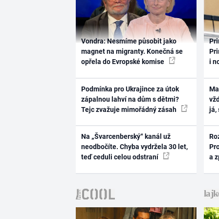
Vondra: Nesmíme působit jako
Pri
magnet na migranty. Konečná se
Pri
opřela do Evropské komise
i n
Podmínka pro Ukrajince za útok
Ma
zápalnou lahví na dům s dětmi?
vž
Tejc zvažuje mimořádný zásah
já,
Na „Švarcenberský“ kanál už
Ro
neodbočíte. Chyba vydržela 30 let,
Pr
teď ceduli celou odstraní
a 