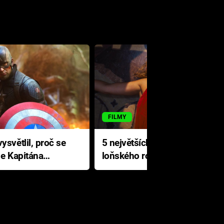
FILMY
ysvětlil, proč se
5 největších propadáků
le Kapitána
loňského roku: Disney na
jediné katastrofě prodělal 200
milionů dolarů