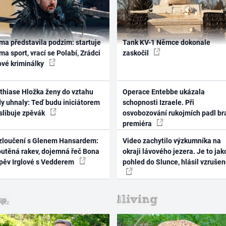
ma představila podzim: startuje
Tank KV-1 Němce dokonale
ma sport, vrací se Polabí, Zrádci
zaskočil
ové kriminálky
thiase Hložka ženy do vztahu
Operace Entebbe ukázala
dy uhnaly: Teď budu iniciátorem
schopnosti Izraele. Při
 slibuje zpěvák
osvobozování rukojmích padl br
premiéra
zloučení s Glenem Hansardem:
Video zachytilo výzkumníka na
outěná rakev, dojemná řeč Bona
okraji lávového jezera. Je to jak
zpěv Irglové s Vedderem
pohled do Slunce, hlásil vzruše