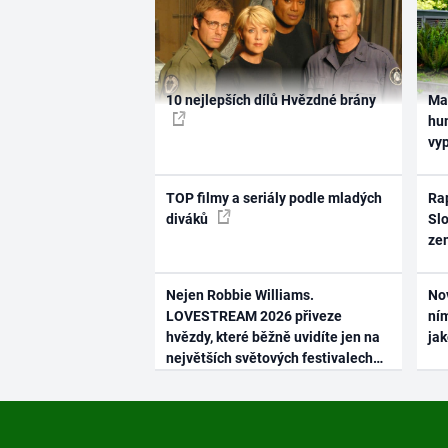
10 nejlepších dílů Hvězdné brány
Ma
hum
vy
TOP filmy a seriály podle mladých
Rap
diváků
Slo
ze
Nejen Robbie Williams.
No
LOVESTREAM 2026 přiveze
ním
hvězdy, které běžně uvidíte jen na
ja
největších světových festivalech