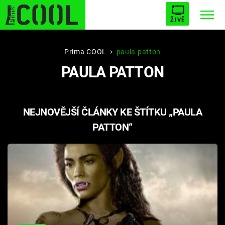
ŽIVĚ
STARHOUSE
BUFFY, PŘEMOŽITELKA UPÍRŮ
Trendy:
Prima COOL
paula patton
PAULA PATTON
ESCAPE
PLNEJ KOTEL
AVENGERS 5
NEJNOVĚJŠÍ ČLÁNKY KE ŠTÍTKU „PAULA
PATTON“
Témata
Filmy
Seriály
Hry