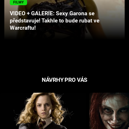
FILMY
Cool Esport
VIDEO + GALERIE: Sexy Garona se
Pořady
představuje! Takhle to bude rubat ve
Warcraftu!
TV Program
Sledujte prima+
Přihlášení
NÁVRHY PRO VÁS
Sledujte nás