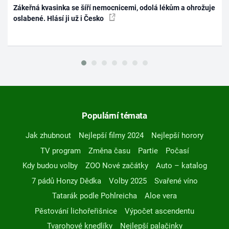
Zákeřná kvasinka se šíří nemocnicemi, odolá lékům a ohrožuje
oslabené. Hlásí ji už i Česko
Populární témata
Jak zhubnout
Nejlepší filmy 2024
Nejlepší horory
TV program
Změna času
Partie
Počasí
Kdy budou volby
ZOO Nové začátky
Auto – katalog
7 pádů Honzy Dědka
Volby 2025
Svařené víno
Tatarák podle Pohlreicha
Aloe vera
Pěstování lichořeřišnice
Výpočet ascendentu
Tvarohové knedlíky
Nejlepší palačinky