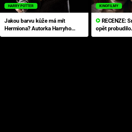
HARRY POTTER
KINOFILMY
Jakou barvu kůže má mít
RECENZE: Smrtelné zlo se
Hermiona? Autorka Harryho
opět probudilo
Pottera přišla s ráznou
přichází s neo
odpovědí
hororovou nab