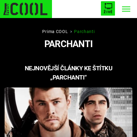
ŽIVĚ
STARHOUSE
BUFFY, PŘEMOŽITELKA UPÍRŮ
Trendy:
Prima COOL
Parchanti
PARCHANTI
ESCAPE
PLNEJ KOTEL
AVENGERS 5
NEJNOVĚJŠÍ ČLÁNKY KE ŠTÍTKU
„PARCHANTI“
Témata
Filmy
Seriály
Hry