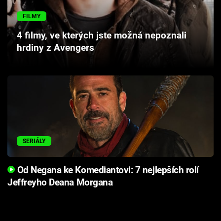
Cool Esport
FILMY
Pořady
4 filmy, ve kterých jste možná nepoznali
hrdiny z Avengers
TV Program
Sledujte prima+
Přihlášení
SERIÁLY
Sledujte nás
Od Negana ke Komediantovi: 7 nejlepších rolí
Jeffreyho Deana Morgana