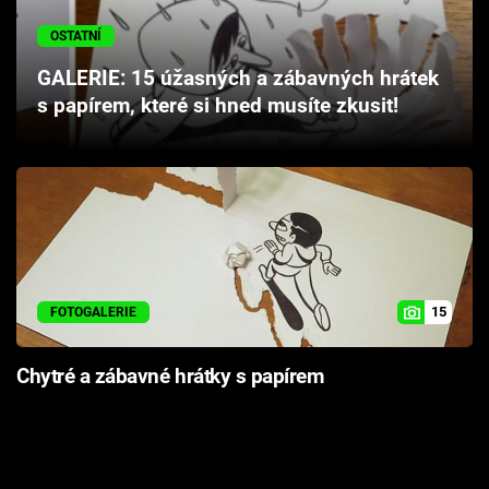
Cool Esport
OSTATNÍ
Pořady
GALERIE: 15 úžasných a zábavných hrátek
s papírem, které si hned musíte zkusit!
TV Program
Sledujte prima+
Přihlášení
15
FOTOGALERIE
Sledujte nás
Chytré a zábavné hrátky s papírem