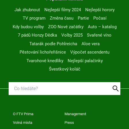
Jak zhubnout
Nejlepší filmy 2024
Nejlepší horory
TV program
Změna času
Partie
Počasí
Kdy budou volby
ZOO Nové začátky
Auto – katalog
7 pádů Honzy Dědka
Volby 2025
Svařené víno
Tatarák podle Pohlreicha
Aloe vera
Pěstování lichořeřišnice
Výpočet ascendentu
Tvarohové knedlíky
Nejlepší palačinky
Švestkový koláč
O FTV Prima
Management
Volná místa
Press