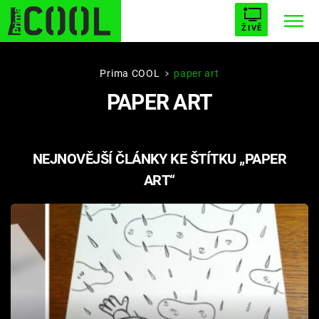
ŽIVĚ
STARHOUSE
BUFFY, PŘEMOŽITELKA UPÍRŮ
Trendy:
Prima COOL
paper art
PAPER ART
ESCAPE
PLNEJ KOTEL
AVENGERS 5
NEJNOVĚJŠÍ ČLÁNKY KE ŠTÍTKU „PAPER
ART“
Témata
Filmy
Seriály
Hry