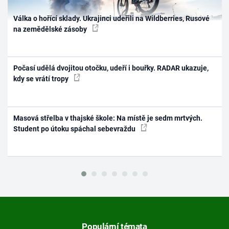
Válka o hořící sklady. Ukrajinci udeřili na Wildberries, Rusové
na zemědělské zásoby
Počasí udělá dvojitou otočku, udeří i bouřky. RADAR ukazuje,
kdy se vrátí tropy
Masová střelba v thajské škole: Na místě je sedm mrtvých.
Student po útoku spáchal sebevraždu
Populární témata