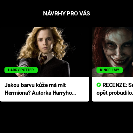
NÁVRHY PRO VÁS
HARRY POTTER
KINOFILMY
Jakou barvu kůže má mít
RECENZE: Smrtelné zlo se
Hermiona? Autorka Harryho
opět probudilo
Pottera přišla s ráznou
přichází s neo
odpovědí
hororovou nab