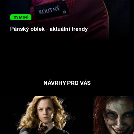
Cool Esport
OSTATNÍ
Pořady
Pánský oblek - aktuální trendy
TV Program
Sledujte prima+
Přihlášení
NÁVRHY PRO VÁS
Sledujte nás