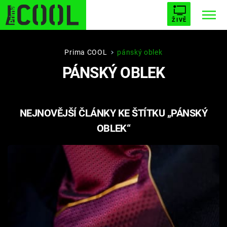
ŽIVĚ
STARHOUSE
BUFFY, PŘEMOŽITELKA UPÍRŮ
Trendy:
Prima COOL
pánský oblek
PÁNSKÝ OBLEK
ESCAPE
PLNEJ KOTEL
AVENGERS 5
NEJNOVĚJŠÍ ČLÁNKY KE ŠTÍTKU „PÁNSKÝ
OBLEK“
Témata
Filmy
Seriály
Hry