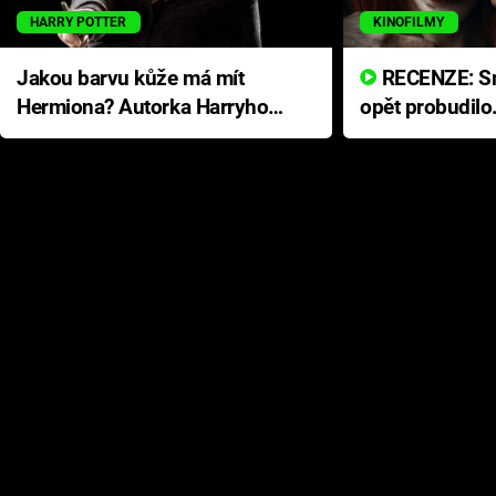
HARRY POTTER
KINOFILMY
Jakou barvu kůže má mít
RECENZE: Smrtelné zlo se
Hermiona? Autorka Harryho
opět probudilo
Pottera přišla s ráznou
přichází s neo
odpovědí
hororovou nab