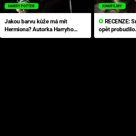
HARRY POTTER
KINOFILMY
Jakou barvu kůže má mít
RECENZE: Smrtelné zlo se
Hermiona? Autorka Harryho
opět probudilo
Pottera přišla s ráznou
přichází s neo
odpovědí
hororovou nab