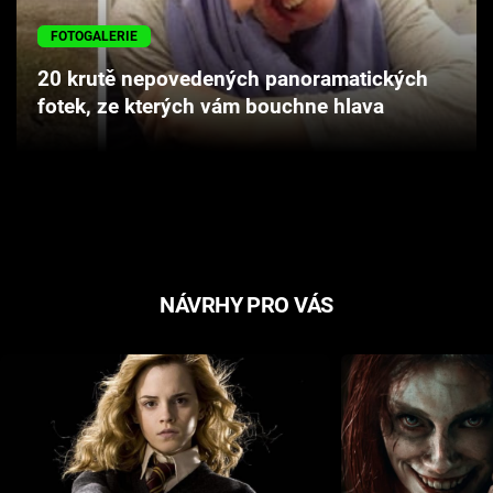
Cool Esport
FOTOGALERIE
Pořady
20 krutě nepovedených panoramatických
fotek, ze kterých vám bouchne hlava
TV Program
Sledujte prima+
Přihlášení
NÁVRHY PRO VÁS
Sledujte nás