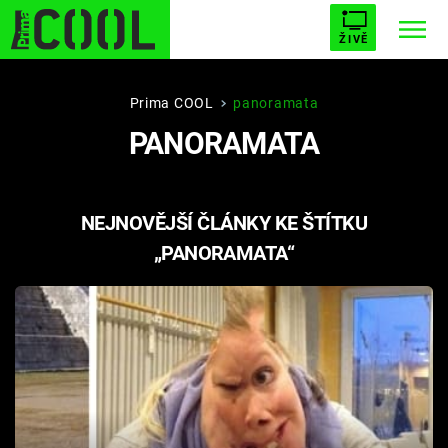
ŽIVĚ
STARHOUSE
BUFFY, PŘEMOŽITELKA UPÍRŮ
Trendy:
Prima COOL
panoramata
PANORAMATA
ESCAPE
PLNEJ KOTEL
AVENGERS 5
NEJNOVĚJŠÍ ČLÁNKY KE ŠTÍTKU
„PANORAMATA“
Témata
Filmy
Seriály
Hry