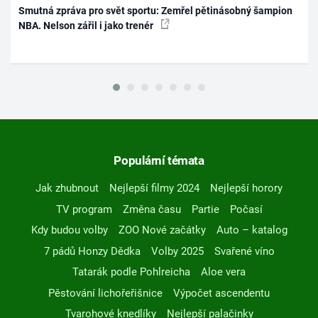
Smutná zpráva pro svět sportu: Zemřel pětinásobný šampion
NBA. Nelson zářil i jako trenér
Populární témata
Jak zhubnout
Nejlepší filmy 2024
Nejlepší horory
TV program
Změna času
Partie
Počasí
Kdy budou volby
ZOO Nové začátky
Auto – katalog
7 pádů Honzy Dědka
Volby 2025
Svařené víno
Tatarák podle Pohlreicha
Aloe vera
Pěstování lichořeřišnice
Výpočet ascendentu
Tvarohové knedlíky
Nejlepší palačinky