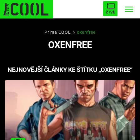
ŽIVĚ
STARHOUSE
BUFFY, PŘEMOŽITELKA UPÍRŮ
Trendy:
Prima COOL
oxenfree
OXENFREE
ESCAPE
PLNEJ KOTEL
AVENGERS 5
NEJNOVĚJŠÍ ČLÁNKY KE ŠTÍTKU „OXENFREE“
Témata
Filmy
Seriály
Hry