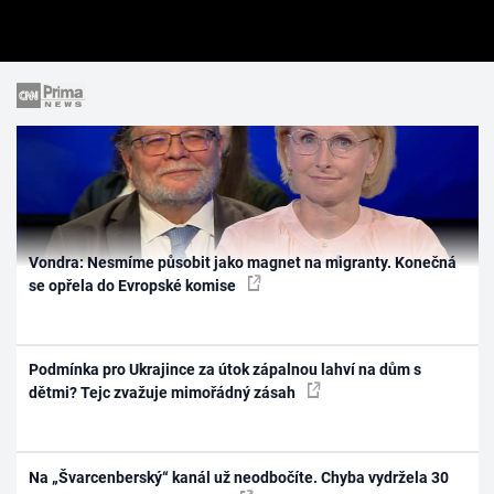
Vondra: Nesmíme působit jako magnet na migranty. Konečná
se opřela do Evropské komise
Podmínka pro Ukrajince za útok zápalnou lahví na dům s
dětmi? Tejc zvažuje mimořádný zásah
Na „Švarcenberský“ kanál už neodbočíte. Chyba vydržela 30