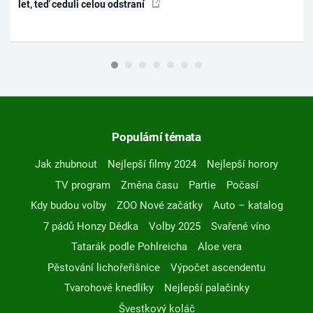
let, teď ceduli celou odstraní
Populární témata
Jak zhubnout
Nejlepší filmy 2024
Nejlepší horory
TV program
Změna času
Partie
Počasí
Kdy budou volby
ZOO Nové začátky
Auto – katalog
7 pádů Honzy Dědka
Volby 2025
Svařené víno
Tatarák podle Pohlreicha
Aloe vera
Pěstování lichořeřišnice
Výpočet ascendentu
Tvarohové knedlíky
Nejlepší palačinky
Švestkový koláč