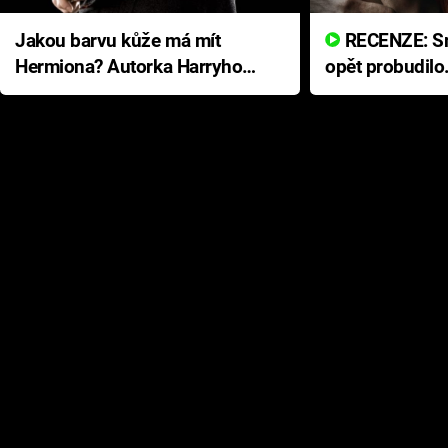
Jakou barvu kůže má mít
RECENZE: Smrtelné zlo se
Hermiona? Autorka Harryho
opět probudilo
Pottera přišla s ráznou
přichází s neo
odpovědí
hororovou nab