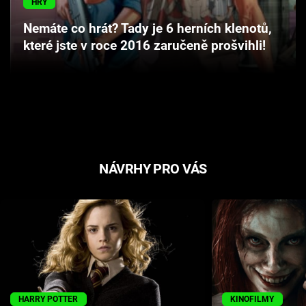
HRY
Cool Esport
Nemáte co hrát? Tady je 6 herních klenotů,
které jste v roce 2016 zaručeně prošvihli!
Pořady
TV Program
Sledujte prima+
Přihlášení
NÁVRHY PRO VÁS
Sledujte nás
HARRY POTTER
KINOFILMY