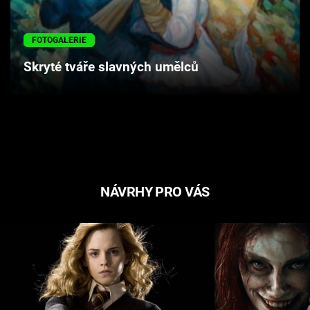
Cool Esport
FOTOGALERIE
Pořady
Skryté tváře slavných umělců
TV Program
Sledujte prima+
Přihlášení
NÁVRHY PRO VÁS
Sledujte nás