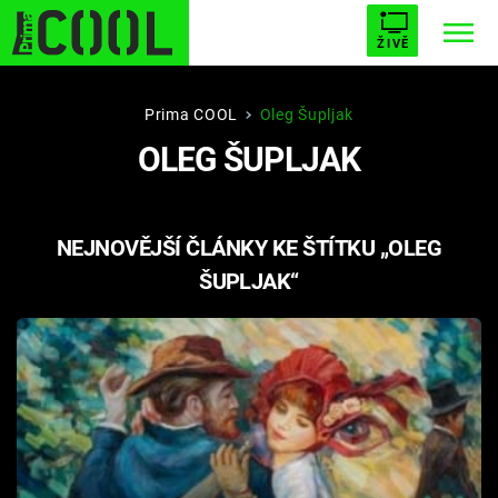
ŽIVĚ
STARHOUSE
BUFFY, PŘEMOŽITELKA UPÍRŮ
Trendy:
Prima COOL
Oleg Šupljak
OLEG ŠUPLJAK
ESCAPE
PLNEJ KOTEL
AVENGERS 5
NEJNOVĚJŠÍ ČLÁNKY KE ŠTÍTKU „OLEG
ŠUPLJAK“
Témata
Filmy
Seriály
Hry