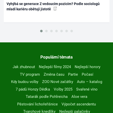
Vyhýbá se generace Z vedoucím pozicím? Podle sociologů
mladí kariéru obětují jistotě
Populární témata
Jak zhubnout
Nejlepší filmy 2024
Nejlepší horory
TV program
Změna času
Partie
Počasí
Kdy budou volby
ZOO Nové začátky
Auto – katalog
7 pádů Honzy Dědka
Volby 2025
Svařené víno
Tatarák podle Pohlreicha
Aloe vera
Pěstování lichořeřišnice
Výpočet ascendentu
Tvarohové knedlíky
Nejlepší palačinky