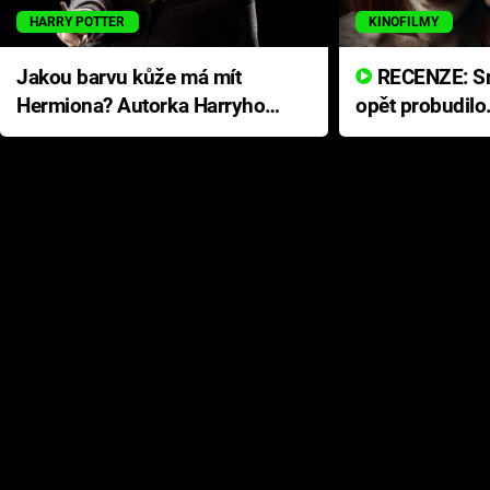
HARRY POTTER
KINOFILMY
Jakou barvu kůže má mít
RECENZE: Smrtelné zlo se
Hermiona? Autorka Harryho
opět probudilo
Pottera přišla s ráznou
přichází s neo
odpovědí
hororovou nab