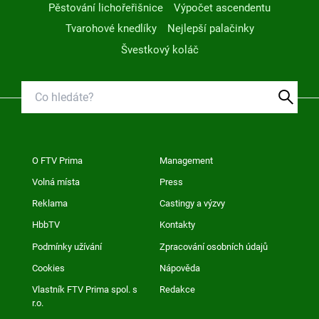
Pěstování lichořeřišnice
Výpočet ascendentu
Tvarohové knedlíky
Nejlepší palačinky
Švestkový koláč
O FTV Prima
Management
Volná místa
Press
Reklama
Castingy a výzvy
HbbTV
Kontakty
Podmínky užívání
Zpracování osobních údajů
Cookies
Nápověda
Vlastník FTV Prima spol. s
Redakce
r.o.