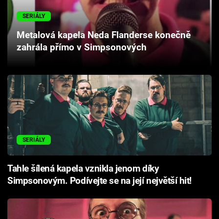
Cool Esport
SERIÁLY
Pořady
Metalová kapela Neda Flanderse konečně
zahrála přímo v Simpsonových
TV Program
Sledujte prima+
Přihlášení
SERIÁLY
Sledujte nás
Tahle šílená kapela vznikla jenom díky
Simpsonovým. Podívejte se na její největší hit!