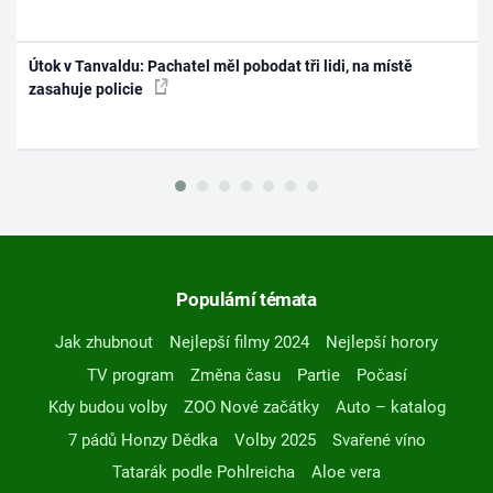
Útok v Tanvaldu: Pachatel měl pobodat tři lidi, na místě
zasahuje policie
Populární témata
Jak zhubnout
Nejlepší filmy 2024
Nejlepší horory
TV program
Změna času
Partie
Počasí
Kdy budou volby
ZOO Nové začátky
Auto – katalog
7 pádů Honzy Dědka
Volby 2025
Svařené víno
Tatarák podle Pohlreicha
Aloe vera