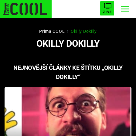
ŽIVĚ
STARHOUSE
BUFFY, PŘEMOŽITELKA UPÍRŮ
Trendy:
Prima COOL
Okilly Dokilly
OKILLY DOKILLY
ESCAPE
PLNEJ KOTEL
AVENGERS 5
NEJNOVĚJŠÍ ČLÁNKY KE ŠTÍTKU „OKILLY
DOKILLY“
Témata
Filmy
Seriály
Hry