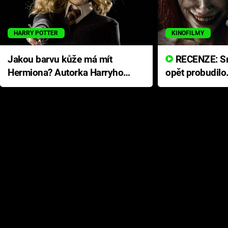
HARRY POTTER
KINOFILMY
Jakou barvu kůže má mít
RECENZE: Smrtelné zlo se
Hermiona? Autorka Harryho
opět probudilo
Pottera přišla s ráznou
přichází s neo
odpovědí
hororovou nab