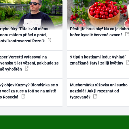
rtyho frky: Táta kvůli mému
Pěstujte brusinky! Na co je dobr
oru málem přišel o práci,
hořce kyselé červené ovoce?
práví kontroverzní Řezník
per Vercetti vyfasoval na
9 tipů s kostkami ledu: Vyhladí
vensku 5 let vězení, pak bude ze
zmačkané šaty i zalijí květiny
mě vyhoštěn
vý objev Kazmy? Blondýnka se s
Muchomůrku růžovku ani sucho
 vodí za ruce a fotí se na místě
nezdolá! Jak ji rozeznat od
ko Rosecká
tygrované?