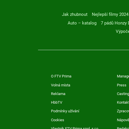
Jak zhubnout
Nejlepší filmy 2024
Auto – katalog
7 pádů Honzy 
Výpoče
O FTV Prima
Manag
Volná místa
Press
Reklama
Casting
HbbTV
Kontak
Podmínky užívání
Zpraco
Cookies
Nápov
Vlastník FTV Prima spol. s r.o.
Redak