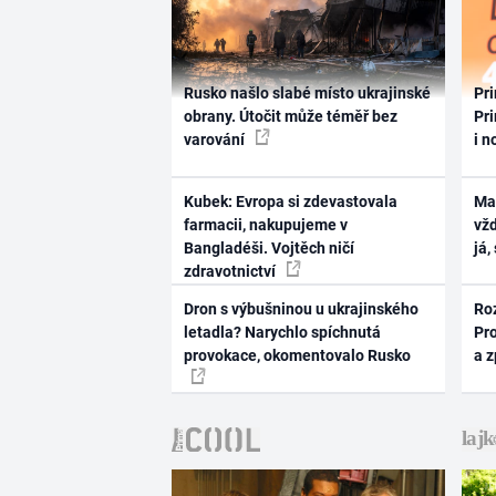
Rusko našlo slabé místo ukrajinské
Pri
obrany. Útočit může téměř bez
Pri
varování
i n
Kubek: Evropa si zdevastovala
Ma
farmacii, nakupujeme v
vž
Bangladéši. Vojtěch ničí
já,
zdravotnictví
Dron s výbušninou u ukrajinského
Ro
letadla? Narychlo spíchnutá
Pr
provokace, okomentovalo Rusko
a 