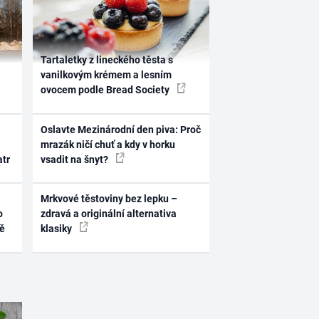
Tartaletky z lineckého těsta s
vanilkovým krémem a lesním
ovocem podle Bread Society
Oslavte Mezinárodní den piva: Proč
mrazák ničí chuť a kdy v horku
atr
vsadit na šnyt?
Mrkvové těstoviny bez lepku –
o
zdravá a originální alternativa
ně
klasiky