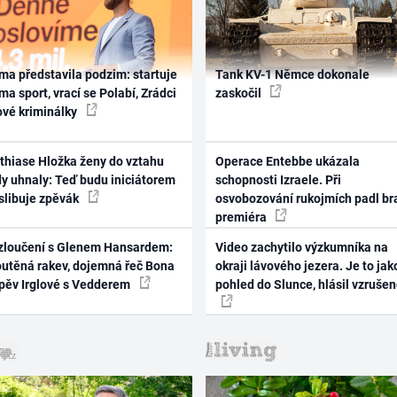
ma představila podzim: startuje
Tank KV-1 Němce dokonale
ma sport, vrací se Polabí, Zrádci
zaskočil
ové kriminálky
thiase Hložka ženy do vztahu
Operace Entebbe ukázala
dy uhnaly: Teď budu iniciátorem
schopnosti Izraele. Při
 slibuje zpěvák
osvobozování rukojmích padl br
premiéra
zloučení s Glenem Hansardem:
Video zachytilo výzkumníka na
outěná rakev, dojemná řeč Bona
okraji lávového jezera. Je to jak
zpěv Irglové s Vedderem
pohled do Slunce, hlásil vzruše