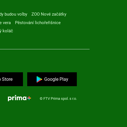
dy budou volby
ZOO Nové začátky
e vera
Pěstování lichořeřišnice
ý koláč
 Store
Google Play
© FTV Prima spol. s r.o.