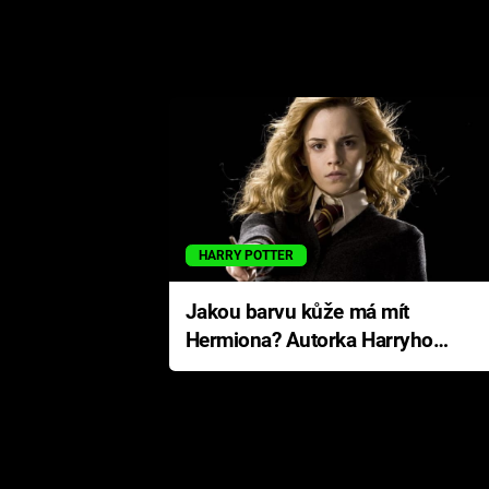
HARRY POTTER
Jakou barvu kůže má mít
Hermiona? Autorka Harryho
Pottera přišla s ráznou
odpovědí