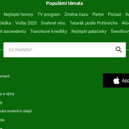
Populární témata
Nejlepší horory
TV program
Změna času
Partie
Počasí
K
Dědka
Volby 2025
Svařené víno
Tatarák podle Pohlreicha
Alo
t ascendentu
Tvarohové knedlíky
Nejlepší palačinky
Švestkov
ement
App
y a výzvy
ty
vání osobních údajů
ěda
ce