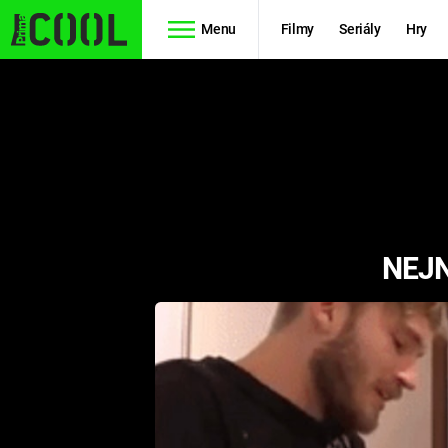
Menu
Filmy
Seriály
Hry
Seriály
Filmy
SIMPSONOVI
STAR WARS
HVĚZDNÁ
AVENGERS
BRÁNA
NEJN
RYCHLE A
TEORIE
ZBĚSILE 10
VELKÉHO
PREDÁTOR
TŘESKU
FUTURAMA