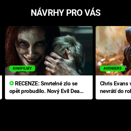
NÁVRHY PRO VÁS
KINOFILMY
AVENGERS
RECENZE: Smrtelné zlo se
Chris Evans v
opět probudilo. Nový Evil Dead
nevrátí do ro
přichází s neodolatelnou
Ameriky
hororovou nabídkou