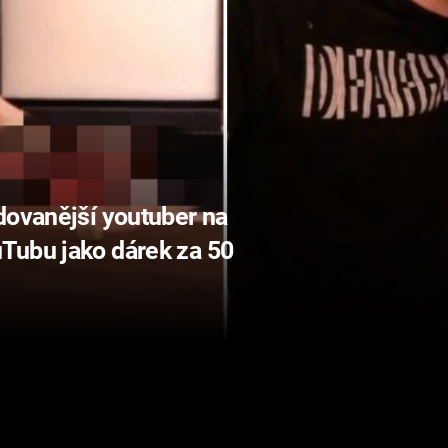
dovanější youtuber na
Tubu jako dárek za 50