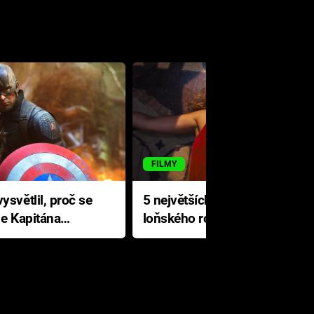
FILMY
ysvětlil, proč se
5 největších propadáků
le Kapitána
loňského roku: Disney na
jediné katastrofě prodělal 200
milionů dolarů