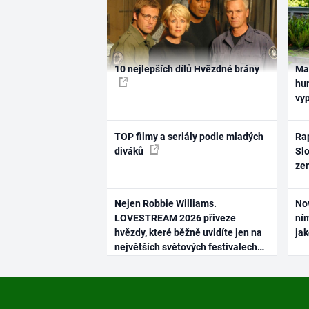
10 nejlepších dílů Hvězdné brány
Ma
hum
vy
TOP filmy a seriály podle mladých
Rap
diváků
Slo
ze
Nejen Robbie Williams.
No
LOVESTREAM 2026 přiveze
ním
hvězdy, které běžně uvidíte jen na
ja
největších světových festivalech