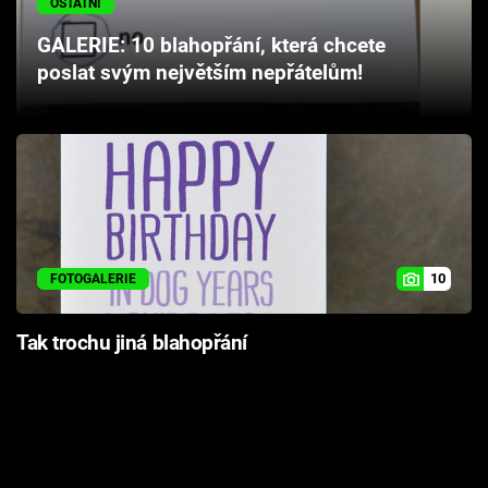
OSTATNÍ
Cool Esport
GALERIE: 10 blahopřání, která chcete
poslat svým největším nepřátelům!
Pořady
TV Program
Sledujte prima+
Přihlášení
10
FOTOGALERIE
Sledujte nás
Tak trochu jiná blahopřání