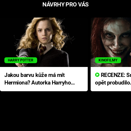
NÁVRHY PRO VÁS
HARRY POTTER
KINOFILMY
Jakou barvu kůže má mít
RECENZE: Smrtelné zlo se
Hermiona? Autorka Harryho
opět probudilo
Pottera přišla s ráznou
přichází s neo
odpovědí
hororovou nab