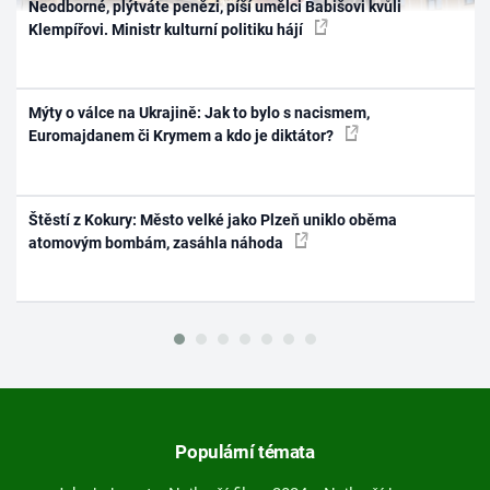
Neodborné, plýtváte penězi, píší umělci Babišovi kvůli
Klempířovi. Ministr kulturní politiku hájí
Mýty o válce na Ukrajině: Jak to bylo s nacismem,
Euromajdanem či Krymem a kdo je diktátor?
Štěstí z Kokury: Město velké jako Plzeň uniklo oběma
atomovým bombám, zasáhla náhoda
Populární témata