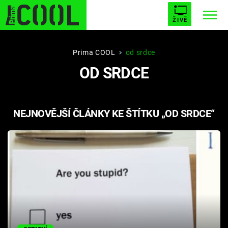
ŽIVĚ
STARHOUSE
BUFFY, PŘEMOŽITELKA UPÍRŮ
Trendy:
Prima COOL
od srdce
OD SRDCE
ESCAPE
PLNEJ KOTEL
AVENGERS 5
NEJNOVĚJŠÍ ČLÁNKY KE ŠTÍTKU „OD SRDCE“
Témata
Filmy
Seriály
Hry