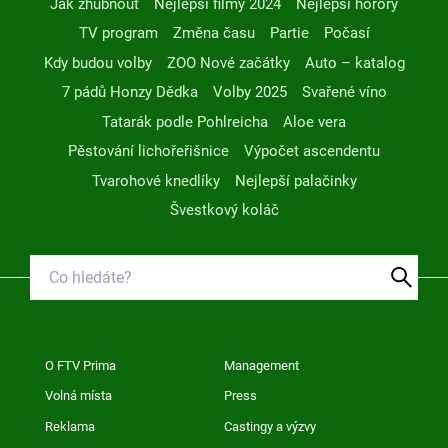
Jak zhubnout
Nejlepší filmy 2024
Nejlepší horory
TV program
Změna času
Partie
Počasí
Kdy budou volby
ZOO Nové začátky
Auto – katalog
7 pádů Honzy Dědka
Volby 2025
Svařené víno
Tatarák podle Pohlreicha
Aloe vera
Pěstování lichořeřišnice
Výpočet ascendentu
Tvarohové knedlíky
Nejlepší palačinky
Švestkový koláč
O FTV Prima
Management
Volná místa
Press
Reklama
Castingy a výzvy