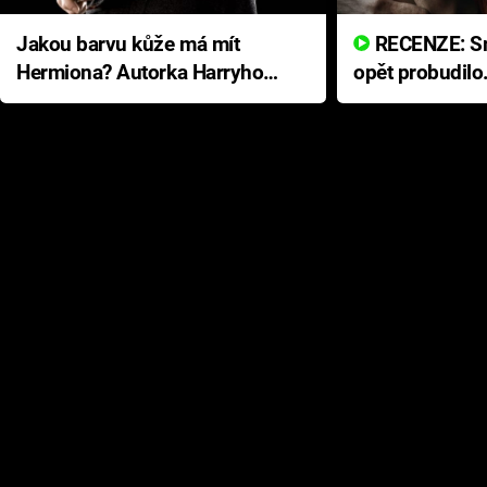
Jakou barvu kůže má mít
RECENZE: Smrtelné zlo se
Hermiona? Autorka Harryho
opět probudilo
Pottera přišla s ráznou
přichází s neo
odpovědí
hororovou nab