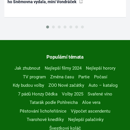
ho Sněmovna vydala, míní Vondráček
Populární témata
Jak zhubnout
Nejlepší filmy 2024
Nejlepší horory
TV program
Změna času
Partie
Počasí
Kdy budou volby
ZOO Nové začátky
Auto – katalog
7 pádů Honzy Dědka
Volby 2025
Svařené víno
Tatarák podle Pohlreicha
Aloe vera
Pěstování lichořeřišnice
Výpočet ascendentu
Tvarohové knedlíky
Nejlepší palačinky
Švestkový koláč