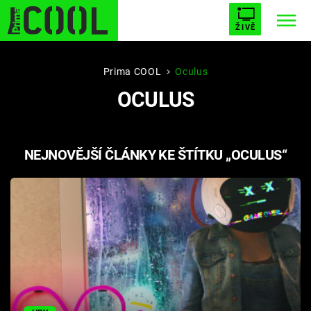
ŽIVĚ
STARHOUSE
BUFFY, PŘEMOŽITELKA UPÍRŮ
Trendy:
Prima COOL
Oculus
OCULUS
ESCAPE
PLNEJ KOTEL
AVENGERS 5
NEJNOVĚJŠÍ ČLÁNKY KE ŠTÍTKU „OCULUS“
Témata
Filmy
Seriály
Hry