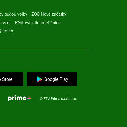
dy budou volby
ZOO Nové začátky
e vera
Pěstování lichořeřišnice
ý koláč
 Store
Google Play
© FTV Prima spol. s r.o.