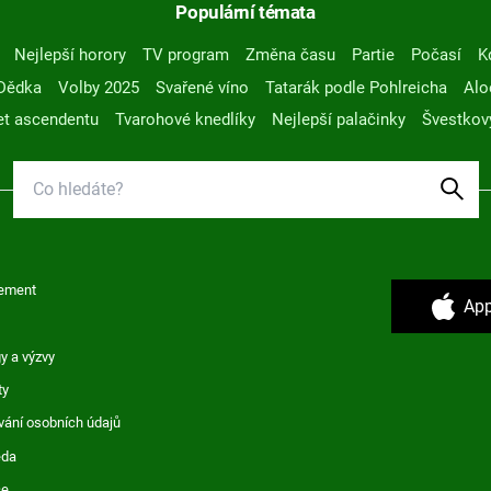
Populární témata
Nejlepší horory
TV program
Změna času
Partie
Počasí
K
Dědka
Volby 2025
Svařené víno
Tatarák podle Pohlreicha
Alo
t ascendentu
Tvarohové knedlíky
Nejlepší palačinky
Švestkov
ement
App
y a výzvy
ty
vání osobních údajů
ěda
ce