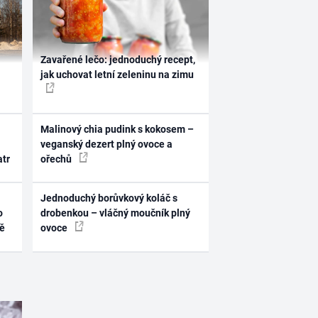
Zavařené lečo: jednoduchý recept,
jak uchovat letní zeleninu na zimu
Malinový chia pudink s kokosem –
veganský dezert plný ovoce a
atr
ořechů
Jednoduchý borůvkový koláč s
o
drobenkou – vláčný moučník plný
ně
ovoce