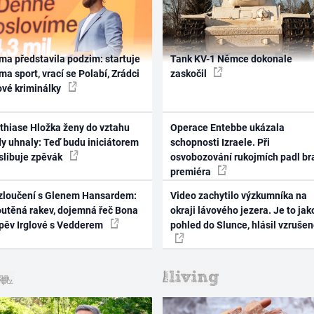
ma představila podzim: startuje
Tank KV-1 Němce dokonale
ma sport, vrací se Polabí, Zrádci
zaskočil
ové kriminálky
thiase Hložka ženy do vztahu
Operace Entebbe ukázala
dy uhnaly: Teď budu iniciátorem
schopnosti Izraele. Při
 slibuje zpěvák
osvobozování rukojmích padl br
premiéra
zloučení s Glenem Hansardem:
Video zachytilo výzkumníka na
outěná rakev, dojemná řeč Bona
okraji lávového jezera. Je to jak
zpěv Irglové s Vedderem
pohled do Slunce, hlásil vzruše