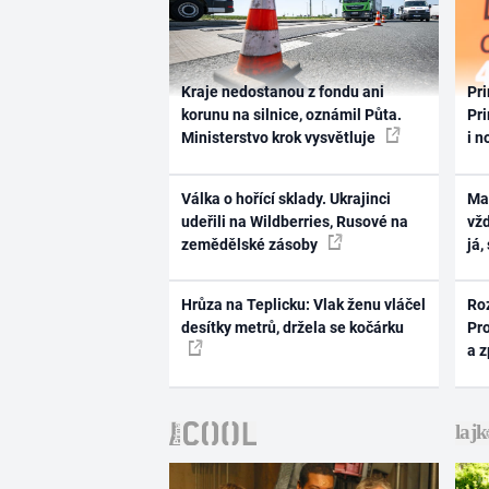
Kraje nedostanou z fondu ani
Pri
korunu na silnice, oznámil Půta.
Pri
Ministerstvo krok vysvětluje
i n
Válka o hořící sklady. Ukrajinci
Ma
udeřili na Wildberries, Rusové na
vž
zemědělské zásoby
já,
Hrůza na Teplicku: Vlak ženu vláčel
Ro
desítky metrů, držela se kočárku
Pr
a 