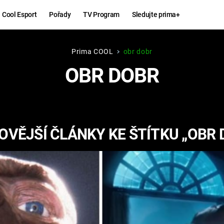
Cool Esport
Pořady
TV Program
Sledujte prima+
Prima COOL
obr dobr
Hry
Zábava
OBR DOBR
MAFIA
ZÁBAVN
GALERI
GTA 6
NEJLEP
OVĚJŠÍ ČLÁNKY KE ŠTÍTKU „OBR 
KINGDOM
KOMEDI
COME:
DELIVERANCE
CHUCK
NORRIS
ESPORT
DEADP