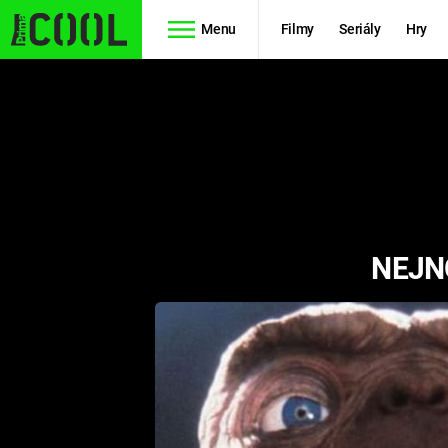
Menu
Filmy
Seriály
Hry
Seriály
Filmy
SIMPSONOVI
STAR WARS
HVĚZDNÁ
AVENGERS
BRÁNA
NEJN
RYCHLE A
TEORIE
ZBĚSILE 10
VELKÉHO
PREDÁTOR
TŘESKU
FUTURAMA