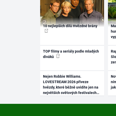
10 nejlepších dílů Hvězdné brány
Ma
hum
vy
TOP filmy a seriály podle mladých
Rap
diváků
Slo
ze
Nejen Robbie Williams.
No
LOVESTREAM 2026 přiveze
ním
hvězdy, které běžně uvidíte jen na
ja
největších světových festivalech