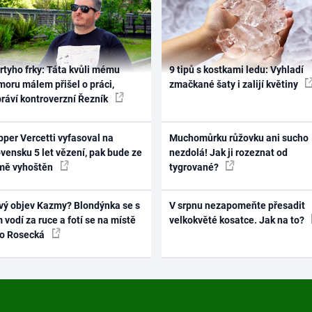
rtyho frky: Táta kvůli mému
9 tipů s kostkami ledu: Vyhladí
oru málem přišel o práci,
zmačkané šaty i zalijí květiny
práví kontroverzní Řezník
per Vercetti vyfasoval na
Muchomůrku růžovku ani sucho
vensku 5 let vězení, pak bude ze
nezdolá! Jak ji rozeznat od
mě vyhoštěn
tygrované?
vý objev Kazmy? Blondýnka se s
V srpnu nezapomeňte přesadit
 vodí za ruce a fotí se na místě
velkokvěté kosatce. Jak na to?
ko Rosecká