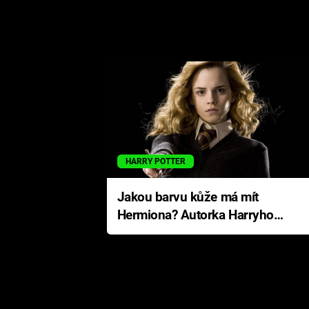
HARRY POTTER
Jakou barvu kůže má mít
Hermiona? Autorka Harryho
Pottera přišla s ráznou
odpovědí