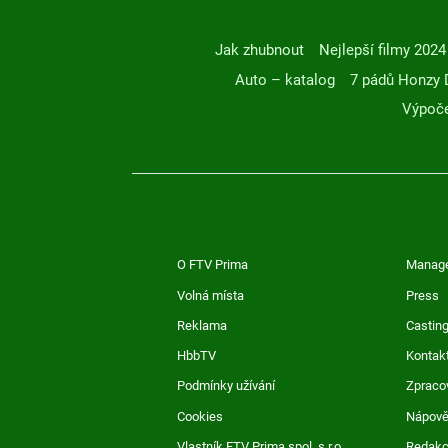
Jak zhubnout
Nejlepší filmy 2024
Auto – katalog
7 pádů Honzy 
Výpoče
O FTV Prima
Manag
Volná místa
Press
Reklama
Casting
HbbTV
Kontak
Podmínky užívání
Zpraco
Cookies
Nápov
Vlastník FTV Prima spol. s r.o.
Redak