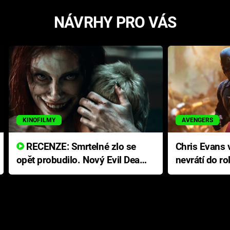
NÁVRHY PRO VÁS
KINOFILMY
AVENGERS
RECENZE: Smrtelné zlo se
Chris Evans v
opět probudilo. Nový Evil Dead
nevrátí do ro
přichází s neodolatelnou
Ameriky
hororovou nabídkou