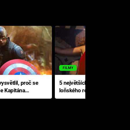
FILMY
ysvětlil, proč se
5 největších propadáků
le Kapitána
loňského roku: Disney na
jediné katastrofě prodělal 200
milionů dolarů