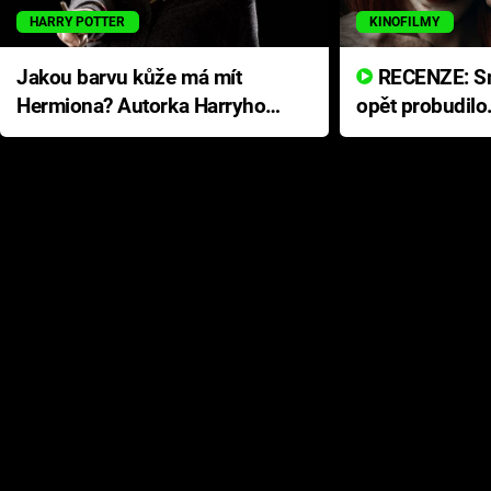
HARRY POTTER
KINOFILMY
Jakou barvu kůže má mít
RECENZE: Smrtelné zlo se
Hermiona? Autorka Harryho
opět probudilo
Pottera přišla s ráznou
přichází s neo
odpovědí
hororovou nab