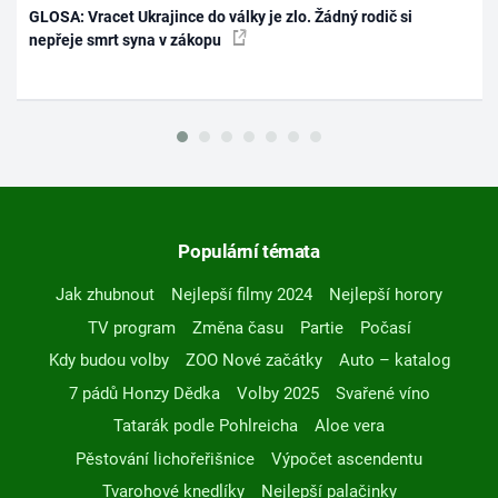
GLOSA: Vracet Ukrajince do války je zlo. Žádný rodič si
nepřeje smrt syna v zákopu
Populární témata
Jak zhubnout
Nejlepší filmy 2024
Nejlepší horory
TV program
Změna času
Partie
Počasí
Kdy budou volby
ZOO Nové začátky
Auto – katalog
7 pádů Honzy Dědka
Volby 2025
Svařené víno
Tatarák podle Pohlreicha
Aloe vera
Pěstování lichořeřišnice
Výpočet ascendentu
Tvarohové knedlíky
Nejlepší palačinky