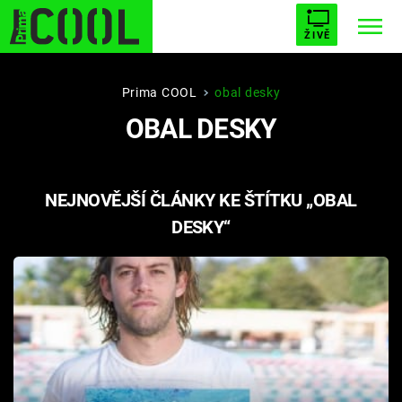
ŽIVĚ
STARHOUSE
BUFFY, PŘEMOŽITELKA UPÍRŮ
Trendy:
Prima COOL
obal desky
OBAL DESKY
ESCAPE
PLNEJ KOTEL
AVENGERS 5
NEJNOVĚJŠÍ ČLÁNKY KE ŠTÍTKU „OBAL
DESKY“
Témata
Filmy
Seriály
Hry