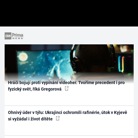
Hráči bojují proti vypínání videoher. Tvoříme precedent i pro
fyzický svět, říká Gregorová
Ohnivý úder v týlu: Ukrajinci ochromili rafinérie, útok v Kyjevě
si vyžádal i život dítěte