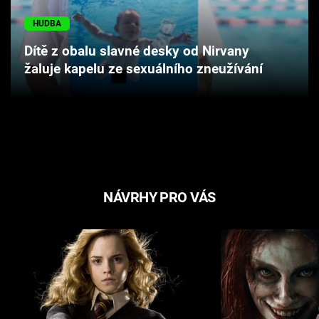
Cool Esport
HUDBA
Pořady
Dítě z obalu slavné desky od Nirvany
žaluje kapelu ze sexuálního zneužívání
TV Program
Sledujte prima+
Přihlášení
NÁVRHY PRO VÁS
Sledujte nás