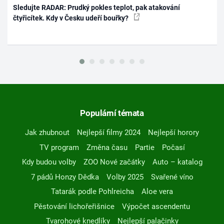
Sledujte RADAR: Prudký pokles teplot, pak atakování
čtyřicítek. Kdy v Česku udeří bouřky?
Populární témata
Jak zhubnout
Nejlepší filmy 2024
Nejlepší horory
TV program
Změna času
Partie
Počasí
Kdy budou volby
ZOO Nové začátky
Auto – katalog
7 pádů Honzy Dědka
Volby 2025
Svařené víno
Tatarák podle Pohlreicha
Aloe vera
Pěstování lichořeřišnice
Výpočet ascendentu
Tvarohové knedlíky
Nejlepší palačinky