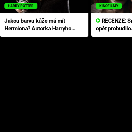
HARRY POTTER
KINOFILMY
Jakou barvu kůže má mít
RECENZE: Smrtelné zlo se
Hermiona? Autorka Harryho
opět probudilo
Pottera přišla s ráznou
přichází s neo
odpovědí
hororovou nab