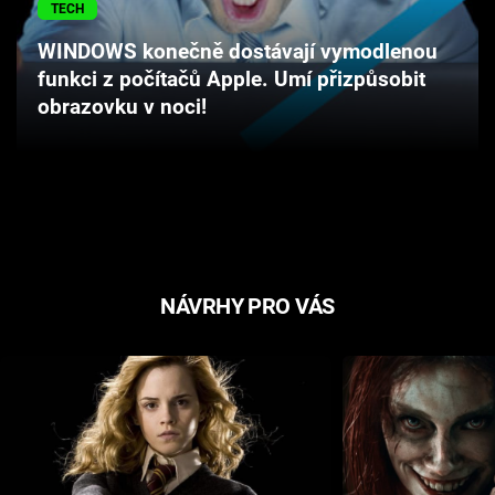
TECH
Cool Esport
WINDOWS konečně dostávají vymodlenou
Pořady
funkci z počítačů Apple. Umí přizpůsobit
obrazovku v noci!
TV Program
Sledujte prima+
Přihlášení
NÁVRHY PRO VÁS
Sledujte nás