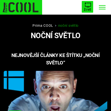
ŽIVĚ
STARHOUSE
BUFFY, PŘEMOŽITELKA UPÍRŮ
Trendy:
Prima COOL
noční světlo
NOČNÍ SVĚTLO
ESCAPE
PLNEJ KOTEL
AVENGERS 5
NEJNOVĚJŠÍ ČLÁNKY KE ŠTÍTKU „NOČNÍ
SVĚTLO“
Témata
Filmy
Seriály
Hry