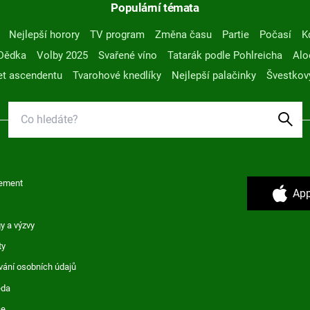
Populární témata
Nejlepší horory
TV program
Změna času
Partie
Počasí
K
Dědka
Volby 2025
Svařené víno
Tatarák podle Pohlreicha
Alo
t ascendentu
Tvarohové knedlíky
Nejlepší palačinky
Švestkov
ement
App
y a výzvy
ty
vání osobních údajů
ěda
ce