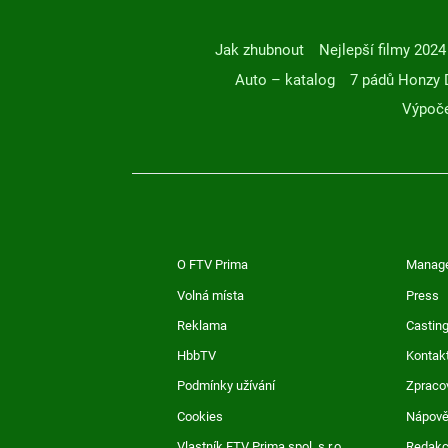
Jak zhubnout
Nejlepší filmy 2024
Auto – katalog
7 pádů Honzy 
Výpoče
O FTV Prima
Manag
Volná místa
Press
Reklama
Casting
HbbTV
Kontak
Podmínky užívání
Zpraco
Cookies
Nápov
Vlastník FTV Prima spol. s r.o.
Redak