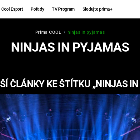
Cool Esport
Pořady
TV Program
Sledujte prima+
Prima COOL
ninjas in pyjamas
Hry
Zábava
NINJAS IN PYJAMAS
MAFIA
ZÁBAVN
GALERI
GTA 6
NEJLEP
Í ČLÁNKY KE ŠTÍTKU „NINJAS I
KINGDOM
KOMEDI
COME:
DELIVERANCE
CHUCK
NORRIS
ESPORT
DEADP