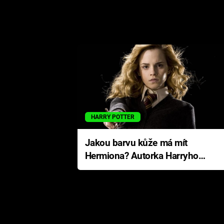
HARRY POTTER
Jakou barvu kůže má mít
Hermiona? Autorka Harryho
Pottera přišla s ráznou
odpovědí