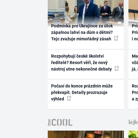
Podmínka pro Ukrajince za útok
Pri
zápalnou lahví na dům s dětmi?
Pri
Tejc zvažuje mimořádný zásah
i n
Rozpohybují české školství
Ma
ředitelé? Resort věří, že nový
vž
nástroj utne nekonečné debaty
já,
Počasí do konce prázdnin může
Ro
překvapit. Detaily prozrazuje
Pr
výhled
a 