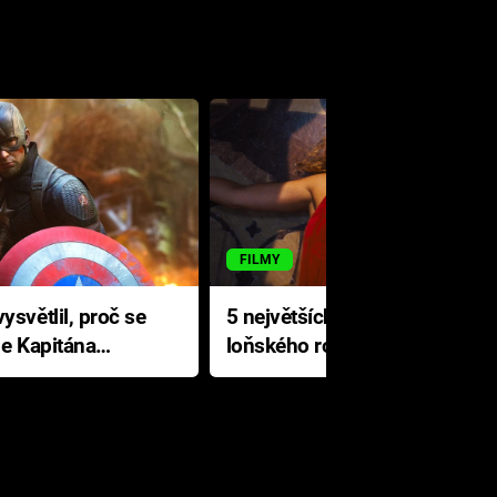
FILMY
ysvětlil, proč se
5 největších propadáků
le Kapitána
loňského roku: Disney na
jediné katastrofě prodělal 200
milionů dolarů