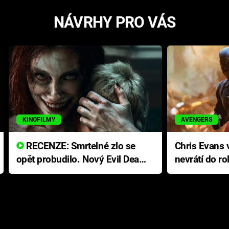
NÁVRHY PRO VÁS
KINOFILMY
AVENGERS
RECENZE: Smrtelné zlo se
Chris Evans v
opět probudilo. Nový Evil Dead
nevrátí do ro
přichází s neodolatelnou
Ameriky
hororovou nabídkou