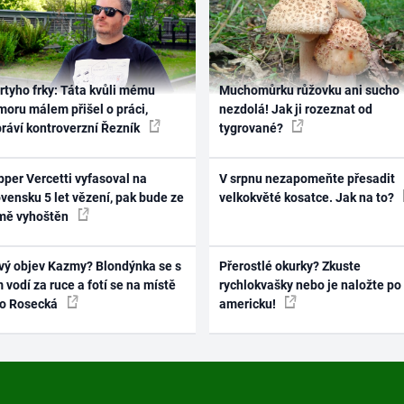
rtyho frky: Táta kvůli mému
Muchomůrku růžovku ani sucho
oru málem přišel o práci,
nezdolá! Jak ji rozeznat od
práví kontroverzní Řezník
tygrované?
per Vercetti vyfasoval na
V srpnu nezapomeňte přesadit
vensku 5 let vězení, pak bude ze
velkokvěté kosatce. Jak na to?
mě vyhoštěn
vý objev Kazmy? Blondýnka se s
Přerostlé okurky? Zkuste
 vodí za ruce a fotí se na místě
rychlokvašky nebo je naložte po
ko Rosecká
americku!