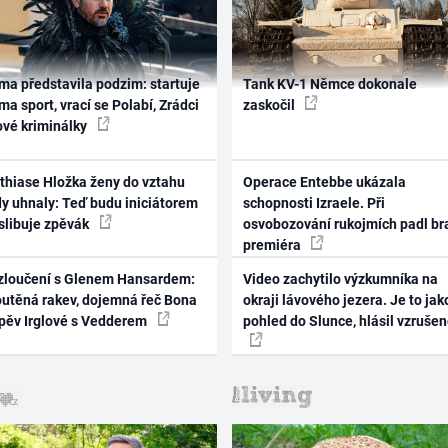
ma představila podzim: startuje
Tank KV-1 Němce dokonale
ma sport, vrací se Polabí, Zrádci
zaskočil
ové kriminálky
thiase Hložka ženy do vztahu
Operace Entebbe ukázala
dy uhnaly: Teď budu iniciátorem
schopnosti Izraele. Při
 slibuje zpěvák
osvobozování rukojmích padl br
premiéra
zloučení s Glenem Hansardem:
Video zachytilo výzkumníka na
outěná rakev, dojemná řeč Bona
okraji lávového jezera. Je to jak
zpěv Irglové s Vedderem
pohled do Slunce, hlásil vzruše