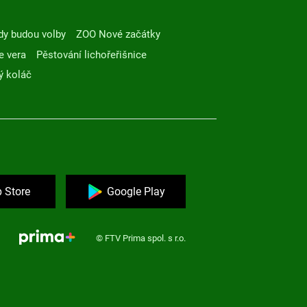
dy budou volby
ZOO Nové začátky
e vera
Pěstování lichořeřišnice
ý koláč
 Store
Google Play
© FTV Prima spol. s r.o.