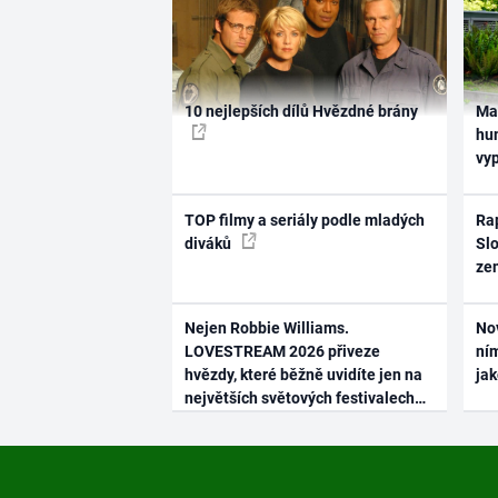
10 nejlepších dílů Hvězdné brány
Ma
hum
vy
TOP filmy a seriály podle mladých
Rap
diváků
Slo
ze
Nejen Robbie Williams.
No
LOVESTREAM 2026 přiveze
ním
hvězdy, které běžně uvidíte jen na
ja
největších světových festivalech