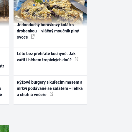
Jednoduchý borůvkový koláč s
drobenkou – vláčný moučník plný
ovoce
Léto bez přehřáté kuchyně. Jak
vařit i během tropických dnů?
atr
Rýžové burgery s kuřecím masem a
o
mrkví podávané se salátem – lehká
ně
a chutná večeře