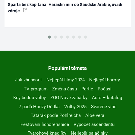
Sparta bez kapitána. Haraslín míří do Saúdské Arábie, uvádí
zdroje
Populární témata
Jak zhubnout
Nejlepší filmy 2024
Nejlepší horory
TV program
Změna času
Partie
Počasí
Kdy budou volby
ZOO Nové začátky
Auto – katalog
7 pádů Honzy Dědka
Volby 2025
Svařené víno
Tatarák podle Pohlreicha
Aloe vera
Pěstování lichořeřišnice
Výpočet ascendentu
Tvarohové knedlíky
Nejlepší palačinky