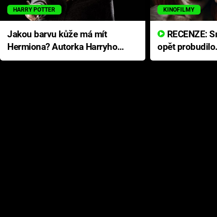
HARRY POTTER
KINOFILMY
Jakou barvu kůže má mít
RECENZE: Smrtelné zlo se
Hermiona? Autorka Harryho
opět probudilo
Pottera přišla s ráznou
přichází s neo
odpovědí
hororovou nab