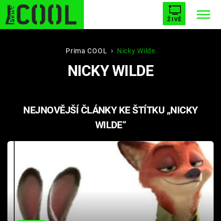
ŽIVĚ
STARHOUSE
BUFFY, PŘEMOŽITELKA UPÍRŮ
Trendy:
Prima COOL
Nicky Wilde
NICKY WILDE
ESCAPE
PLNEJ KOTEL
AVENGERS 5
NEJNOVĚJŠÍ ČLÁNKY KE ŠTÍTKU „NICKY
WILDE“
Témata
Filmy
Seriály
Hry