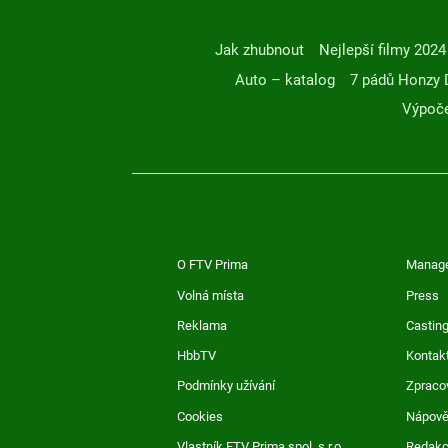
Jak zhubnout
Nejlepší filmy 2024
Auto – katalog
7 pádů Honzy 
Výpoče
O FTV Prima
Manag
Volná místa
Press
Reklama
Casting
HbbTV
Kontak
Podmínky užívání
Zpraco
Cookies
Nápov
Vlastník FTV Prima spol. s r.o.
Redak