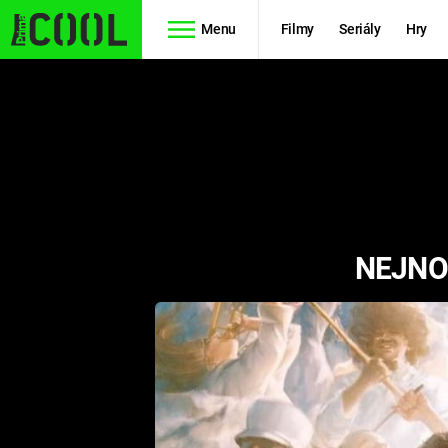
Menu
Filmy
Seriály
Hry
Seriály
Filmy
SIMPSONOVI
STAR WARS
HVĚZDNÁ
AVENGERS
BRÁNA
NEJNO
RYCHLE A
TEORIE
ZBĚSILE 10
VELKÉHO
PREDÁTOR
TŘESKU
FUTURAMA