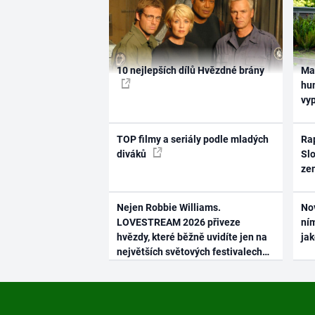
10 nejlepších dílů Hvězdné brány
Ma
hum
vy
TOP filmy a seriály podle mladých
Rap
diváků
Slo
ze
Nejen Robbie Williams.
No
LOVESTREAM 2026 přiveze
ním
hvězdy, které běžně uvidíte jen na
ja
největších světových festivalech