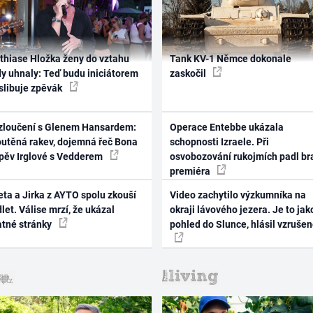
thiase Hložka ženy do vztahu
Tank KV-1 Němce dokonale
dy uhnaly: Teď budu iniciátorem
zaskočil
 slibuje zpěvák
zloučení s Glenem Hansardem:
Operace Entebbe ukázala
outěná rakev, dojemná řeč Bona
schopnosti Izraele. Při
zpěv Irglové s Vedderem
osvobozování rukojmích padl br
premiéra
ta a Jirka z AYTO spolu zkouší
Video zachytilo výzkumníka na
let. Válise mrzí, že ukázal
okraji lávového jezera. Je to jak
atné stránky
pohled do Slunce, hlásil vzruše