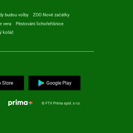
dy budou volby
ZOO Nové začátky
e vera
Pěstování lichořeřišnice
ý koláč
 Store
Google Play
© FTV Prima spol. s r.o.