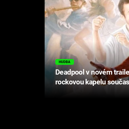
HUDBA
Deadpool v novém traile
rockovou kapelu součas