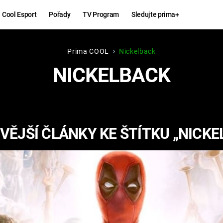
Cool Esport
Pořady
TV Program
Sledujte prima+
Prima COOL
Nickelback
Hry
Zábava
NICKELBACK
MAFIA
ZÁBAVN
GALERI
GTA 6
NEJLEP
VĚJŠÍ ČLÁNKY KE ŠTÍTKU „NICKE
KINGDOM
KOMEDI
COME:
DELIVERANCE
CHUCK
NORRIS
ESPORT
DEADP