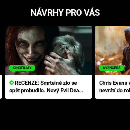
NÁVRHY PRO VÁS
KINOFILMY
AVENGERS
RECENZE: Smrtelné zlo se
Chris Evans v
opět probudilo. Nový Evil Dead
nevrátí do ro
přichází s neodolatelnou
Ameriky
hororovou nabídkou