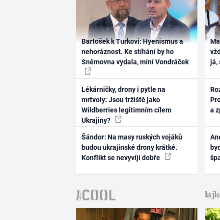
Bartošek k Turkovi: Hyenismus a
Ma
nehoráznost. Ke stíhání by ho
vž
Sněmovna vydala, míní Vondráček
já,
Lékárničky, drony i pytle na
Ro
mrtvoly: Jsou tržiště jako
Pr
Wildberries legitimním cílem
a 
Ukrajiny?
Šándor: Na masy ruských vojáků
Ane
budou ukrajinské drony krátké.
byd
Konflikt se nevyvíjí dobře
šp