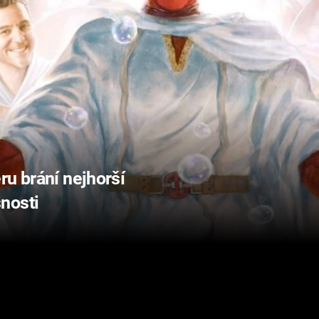
ru brání nejhorší
nosti