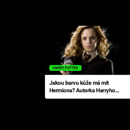
HARRY POTTER
Jakou barvu kůže má mít
Hermiona? Autorka Harryho
Pottera přišla s ráznou
odpovědí