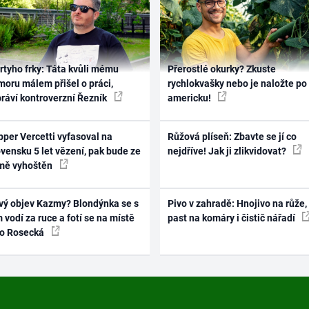
rtyho frky: Táta kvůli mému
Přerostlé okurky? Zkuste
oru málem přišel o práci,
rychlokvašky nebo je naložte po
práví kontroverzní Řezník
americku!
per Vercetti vyfasoval na
Růžová plíseň: Zbavte se jí co
vensku 5 let vězení, pak bude ze
nejdříve! Jak ji zlikvidovat?
mě vyhoštěn
vý objev Kazmy? Blondýnka se s
Pivo v zahradě: Hnojivo na růže,
 vodí za ruce a fotí se na místě
past na komáry i čistič nářadí
ko Rosecká