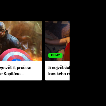
FILMY
ysvětlil, proč se
5 největších propadáků
le Kapitána
loňského roku: Disney na
jediné katastrofě prodělal 200
milionů dolarů