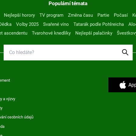
Populární témata
Nejlepší horory
TV program
Změna času
Partie
Počasí
K
Dědka
Volby 2025
Svařené víno
Tatarák podle Pohlreicha
Alo
t ascendentu
Tvarohové knedlíky
Nejlepší palačinky
Švestkov
ement
App
y a výzvy
ty
vání osobních údajů
ěda
ce