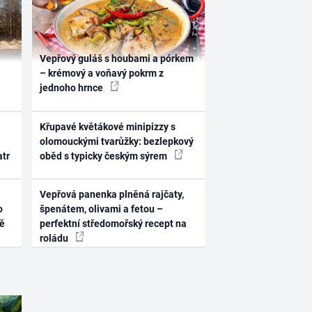
Vepřový guláš s houbami a pórkem
– krémový a voňavý pokrm z
jednoho hrnce
Křupavé květákové minipizzy s
olomouckými tvarůžky: bezlepkový
atr
oběd s typicky českým sýrem
Vepřová panenka plněná rajčaty,
o
špenátem, olivami a fetou –
ně
perfektní středomořský recept na
roládu