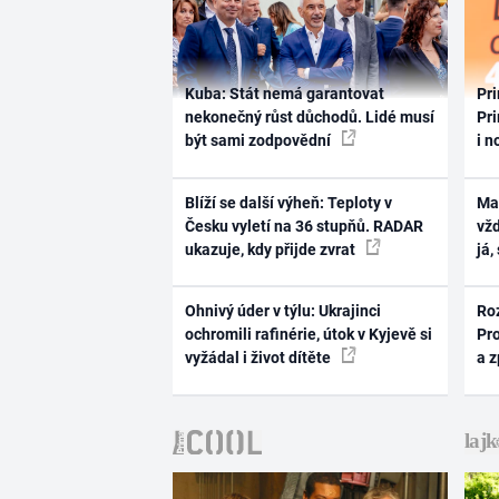
Kuba: Stát nemá garantovat
Pri
nekonečný růst důchodů. Lidé musí
Pri
být sami zodpovědní
i n
Blíží se další výheň: Teploty v
Ma
Česku vyletí na 36 stupňů. RADAR
vž
ukazuje, kdy přijde zvrat
já,
Ohnivý úder v týlu: Ukrajinci
Ro
ochromili rafinérie, útok v Kyjevě si
Pr
vyžádal i život dítěte
a 