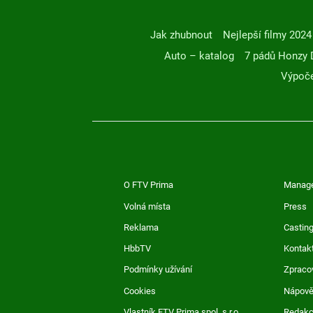
Jak zhubnout
Nejlepší filmy 2024
Auto – katalog
7 pádů Honzy 
Výpoče
O FTV Prima
Manag
Volná místa
Press
Reklama
Casting
HbbTV
Kontak
Podmínky užívání
Zpraco
Cookies
Nápov
Vlastník FTV Prima spol. s r.o.
Redak