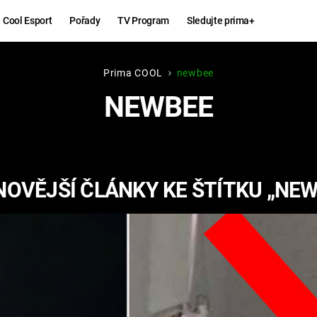
Cool Esport
Pořady
TV Program
Sledujte prima+
Prima COOL
newbee
Hry
Zábava
NEWBEE
MAFIA
ZÁBAVN
GALERI
GTA 6
NEJLEP
NOVĚJŠÍ ČLÁNKY KE ŠTÍTKU „NEW
KINGDOM
KOMEDI
COME:
DELIVERANCE
CHUCK
NORRIS
ESPORT
DEADP