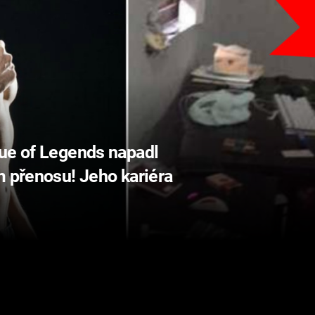
gue of Legends napadl
m přenosu! Jeho kariéra