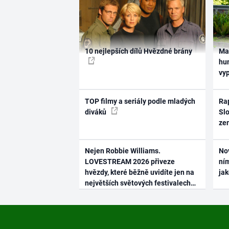
10 nejlepších dílů Hvězdné brány
Ma
hum
vy
TOP filmy a seriály podle mladých
Rap
diváků
Slo
ze
Nejen Robbie Williams.
No
LOVESTREAM 2026 přiveze
ním
hvězdy, které běžně uvidíte jen na
ja
největších světových festivalech