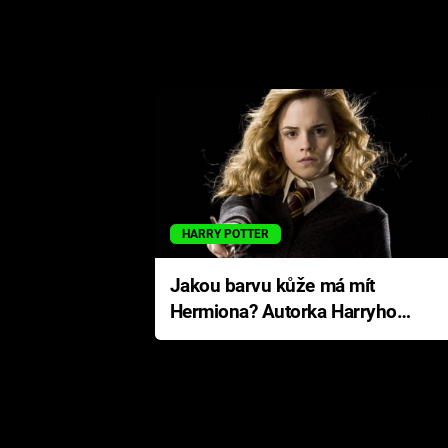
HARRY POTTER
Jakou barvu kůže má mít
Hermiona? Autorka Harryho
Pottera přišla s ráznou
odpovědí