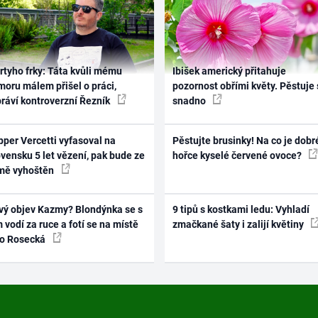
rtyho frky: Táta kvůli mému
Ibišek americký přitahuje
oru málem přišel o práci,
pozornost obřími květy. Pěstuje 
práví kontroverzní Řezník
snadno
per Vercetti vyfasoval na
Pěstujte brusinky! Na co je dobr
vensku 5 let vězení, pak bude ze
hořce kyselé červené ovoce?
mě vyhoštěn
vý objev Kazmy? Blondýnka se s
9 tipů s kostkami ledu: Vyhladí
 vodí za ruce a fotí se na místě
zmačkané šaty i zalijí květiny
ko Rosecká