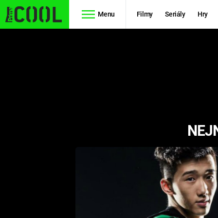
Menu
Filmy
Seriály
Hry
Seriály
Filmy
SIMPSONOVI
STAR WARS
HVĚZDNÁ
AVENGERS
BRÁNA
NEJ
RYCHLE A
TEORIE
ZBĚSILE 10
VELKÉHO
PREDÁTOR
TŘESKU
FUTURAMA