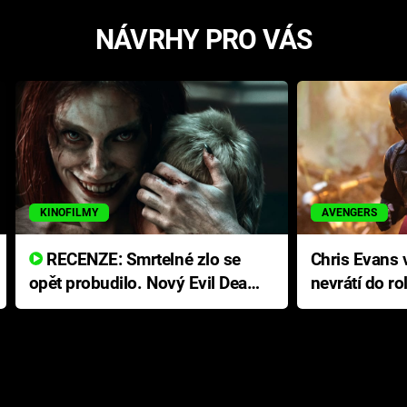
NÁVRHY PRO VÁS
KINOFILMY
AVENGERS
RECENZE: Smrtelné zlo se
Chris Evans v
opět probudilo. Nový Evil Dead
nevrátí do ro
přichází s neodolatelnou
Ameriky
hororovou nabídkou