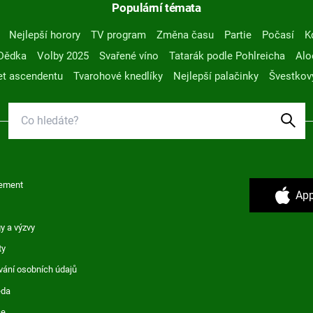
Populární témata
Nejlepší horory
TV program
Změna času
Partie
Počasí
K
Dědka
Volby 2025
Svařené víno
Tatarák podle Pohlreicha
Alo
t ascendentu
Tvarohové knedlíky
Nejlepší palačinky
Švestkov
ement
App
y a výzvy
ty
vání osobních údajů
ěda
ce