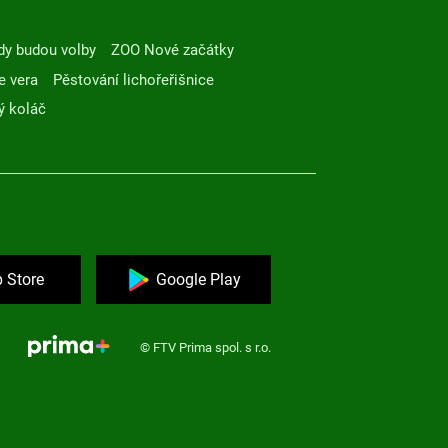
dy budou volby
ZOO Nové začátky
e vera
Pěstování lichořeřišnice
ý koláč
 Store
Google Play
© FTV Prima spol. s r.o.