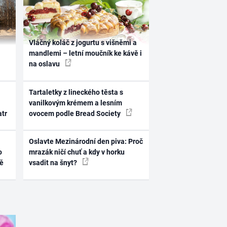
Vláčný koláč z jogurtu s višněmi a
mandlemi – letní moučník ke kávě i
na oslavu
Tartaletky z lineckého těsta s
vanilkovým krémem a lesním
atr
ovocem podle Bread Society
Oslavte Mezinárodní den piva: Proč
o
mrazák ničí chuť a kdy v horku
ně
vsadit na šnyt?