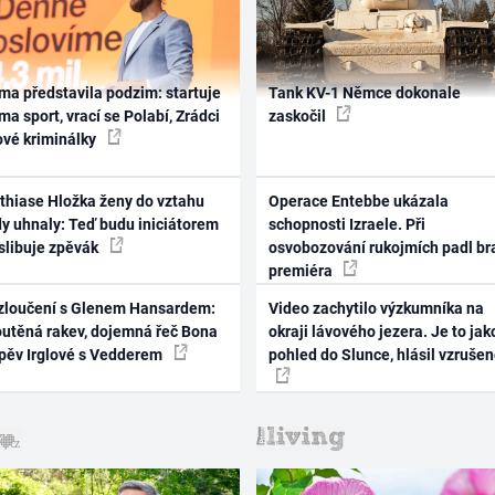
ma představila podzim: startuje
Tank KV-1 Němce dokonale
ma sport, vrací se Polabí, Zrádci
zaskočil
ové kriminálky
thiase Hložka ženy do vztahu
Operace Entebbe ukázala
dy uhnaly: Teď budu iniciátorem
schopnosti Izraele. Při
 slibuje zpěvák
osvobozování rukojmích padl br
premiéra
zloučení s Glenem Hansardem:
Video zachytilo výzkumníka na
outěná rakev, dojemná řeč Bona
okraji lávového jezera. Je to jak
zpěv Irglové s Vedderem
pohled do Slunce, hlásil vzruše