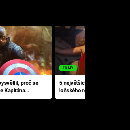
FILMY
ysvětlil, proč se
5 největších propadáků
le Kapitána
loňského roku: Disney na
jediné katastrofě prodělal 200
milionů dolarů