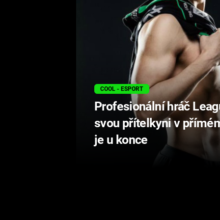
COOL - ESPORT
Profesionální hráč Lea
svou přítelkyni v přímé
je u konce