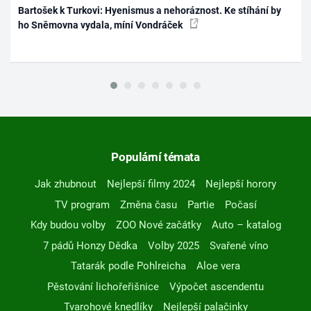
Bartošek k Turkovi: Hyenismus a nehoráznost. Ke stíhání by
ho Sněmovna vydala, míní Vondráček
Populární témata
Jak zhubnout
Nejlepší filmy 2024
Nejlepší horory
TV program
Změna času
Partie
Počasí
Kdy budou volby
ZOO Nové začátky
Auto – katalog
7 pádů Honzy Dědka
Volby 2025
Svařené víno
Tatarák podle Pohlreicha
Aloe vera
Pěstování lichořeřišnice
Výpočet ascendentu
Tvarohové knedlíky
Nejlepší palačinky