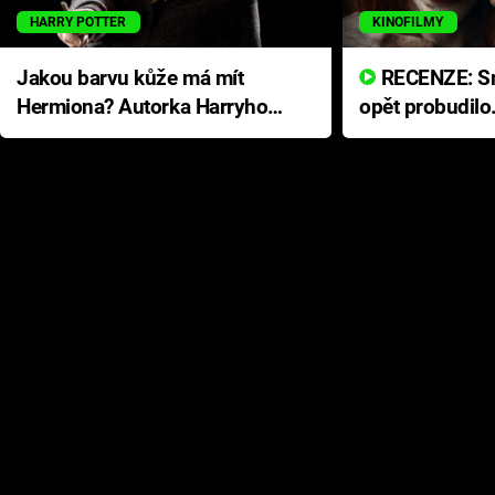
HARRY POTTER
KINOFILMY
Jakou barvu kůže má mít
RECENZE: Smrtelné zlo se
Hermiona? Autorka Harryho
opět probudilo
Pottera přišla s ráznou
přichází s neo
odpovědí
hororovou nab