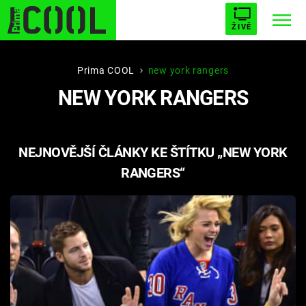
ŽIVĚ
STARHOUSE
BUFFY, PŘEMOŽITELKA UPÍRŮ
Trendy:
Prima COOL
new york rangers
NEW YORK RANGERS
ESCAPE
PLNEJ KOTEL
AVENGERS 5
NEJNOVĚJŠÍ ČLÁNKY KE ŠTÍTKU „NEW YORK
RANGERS“
Témata
Filmy
Seriály
Hry