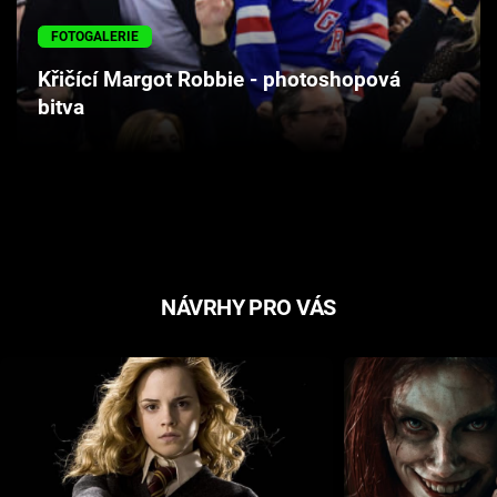
Cool Esport
FOTOGALERIE
Pořady
Křičící Margot Robbie - photoshopová
bitva
TV Program
Sledujte prima+
Přihlášení
NÁVRHY PRO VÁS
Sledujte nás