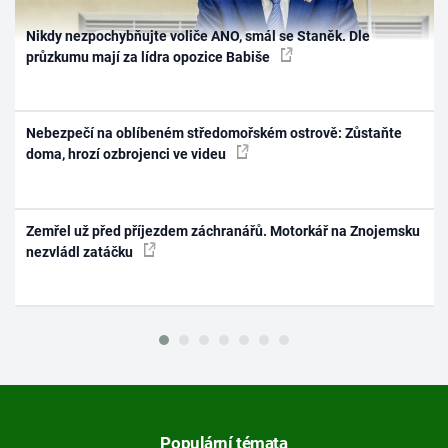
Nikdy nezpochybňujte voliče ANO, smál se Staněk. Dle
průzkumu mají za lídra opozice Babiše
Nebezpečí na oblíbeném středomořském ostrově: Zůstaňte
doma, hrozí ozbrojenci ve videu
Zemřel už před příjezdem záchranářů. Motorkář na Znojemsku
nezvládl zatáčku
Populární témata