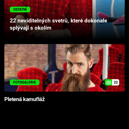
Cool Esport
OSTATNÍ
Pořady
22 neviditelných svetrů, které dokonale
splývají s okolím
TV Program
Sledujte prima+
Přihlášení
22
FOTOGALERIE
Sledujte nás
Pletená kamufláž