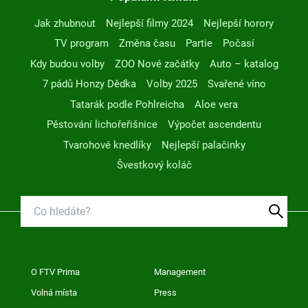
Jak zhubnout
Nejlepší filmy 2024
Nejlepší horory
TV program
Změna času
Partie
Počasí
Kdy budou volby
ZOO Nové začátky
Auto – katalog
7 pádů Honzy Dědka
Volby 2025
Svařené víno
Tatarák podle Pohlreicha
Aloe vera
Pěstování lichořeřišnice
Výpočet ascendentu
Tvarohové knedlíky
Nejlepší palačinky
Švestkový koláč
O FTV Prima
Management
Volná místa
Press