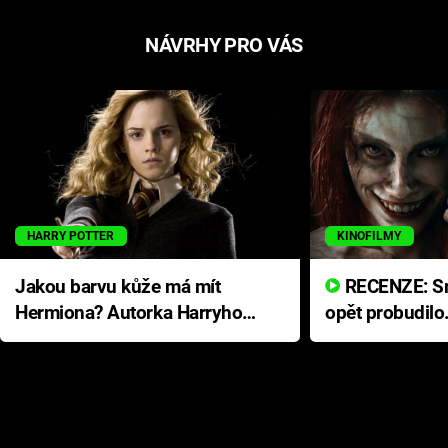
NÁVRHY PRO VÁS
HARRY POTTER
KINOFILMY
Jakou barvu kůže má mít
RECENZE: Smrtelné zlo se
Hermiona? Autorka Harryho
opět probudilo
Pottera přišla s ráznou
přichází s neo
odpovědí
hororovou nab