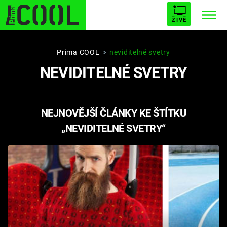
ŽIVĚ
STARHOUSE
BUFFY, PŘEMOŽITELKA UPÍRŮ
Trendy:
Prima COOL
neviditelné svetry
NEVIDITELNÉ SVETRY
ESCAPE
PLNEJ KOTEL
AVENGERS 5
NEJNOVĚJŠÍ ČLÁNKY KE ŠTÍTKU
„NEVIDITELNÉ SVETRY“
Témata
Filmy
Seriály
Hry