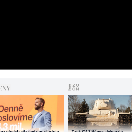
ma představila podzim: startuje
Tank KV-1 Němce dokonale