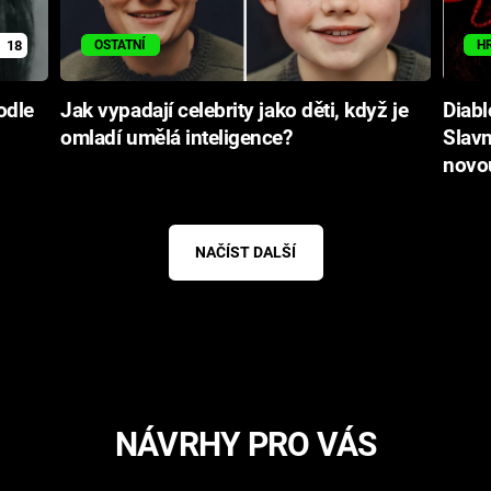
18
OSTATNÍ
H
odle
Jak vypadají celebrity jako děti, když je
Diabl
omladí umělá inteligence?
Slavn
novo
NAČÍST DALŠÍ
NÁVRHY PRO VÁS