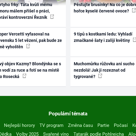
rtyho frky: Táta kvůli mému
Pěstujte brusinky! Na co je dobr
oru málem přišel o práci,
hořce kyselé červené ovoce?
práví kontroverzní Řezník
per Vercetti vyfasoval na
9 tipů s kostkami ledu: Vyhladí
vensku 5 let vězení, pak bude ze
zmačkané šaty i zalijí květiny
mě vyhoštěn
vý objev Kazmy? Blondýnka se s
Muchomůrku růžovku ani sucho
 vodí za ruce a fotí se na místě
nezdolá! Jak ji rozeznat od
ko Rosecká
tygrované?
Populární témata
Nejlepší horory
TV program
Změna času
Partie
Počasí
K
Dědka
Volby 2025
Svařené víno
Tatarák podle Pohlreicha
Alo