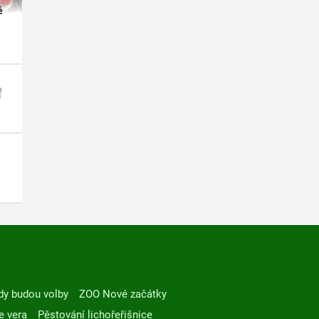
é
dy budou volby
ZOO Nové začátky
e vera
Pěstování lichořeřišnice