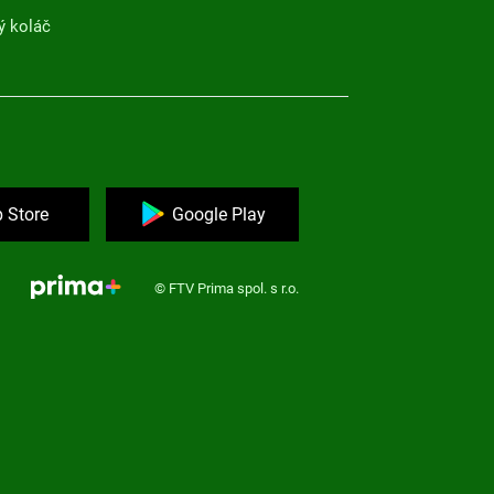
ý koláč
 Store
Google Play
© FTV Prima spol. s r.o.