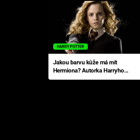
HARRY POTTER
Jakou barvu kůže má mít
Hermiona? Autorka Harryho
Pottera přišla s ráznou
odpovědí