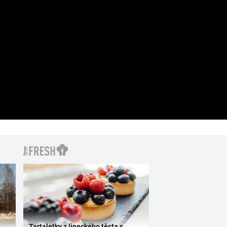
Tartaletky z lineckého těsta s