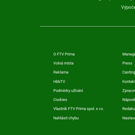
Výpoče
O FTV Prima
Manag
Volná místa
Press
Reklama
Casting
HbbTV
Kontak
Podmínky užívání
Zpraco
Cookies
Nápov
Vlastník FTV Prima spol. s r.o.
Redak
Nahlásit chybu
Nastav