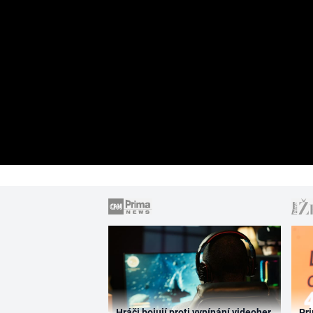
Hráči bojují proti vypínání videoher.
Pri