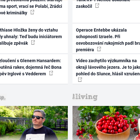
ma sport, vrací se Polabí, Zrádci
zaskočil
ové kriminálky
thiase Hložka ženy do vztahu
Operace Entebbe ukázala
dy uhnaly: Teď budu iniciátorem
schopnosti Izraele. Při
 slibuje zpěvák
osvobozování rukojmích padl br
premiéra
zloučení s Glenem Hansardem:
Video zachytilo výzkumníka na
outěná rakev, dojemná řeč Bona
okraji lávového jezera. Je to jak
zpěv Irglové s Vedderem
pohled do Slunce, hlásil vzruše