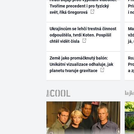
Tvoříme precedent i pro fyzický
Pri
svět, říká Gregorová
i n
Ukrajincům se lehčí trestná činnost
Ma
odpouštěla, tvrdí Koten. Pospíšil
vž
chtěl vidět čísla
já,
Země jako promáčknutý balón:
Ro
Unikátní vizualizace odhaluje, jak
Pr
planetu tvaruje gravitace
a 