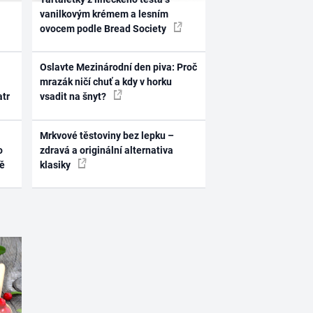
vanilkovým krémem a lesním
ovocem podle Bread Society
Oslavte Mezinárodní den piva: Proč
mrazák ničí chuť a kdy v horku
atr
vsadit na šnyt?
Mrkvové těstoviny bez lepku –
o
zdravá a originální alternativa
ně
klasiky