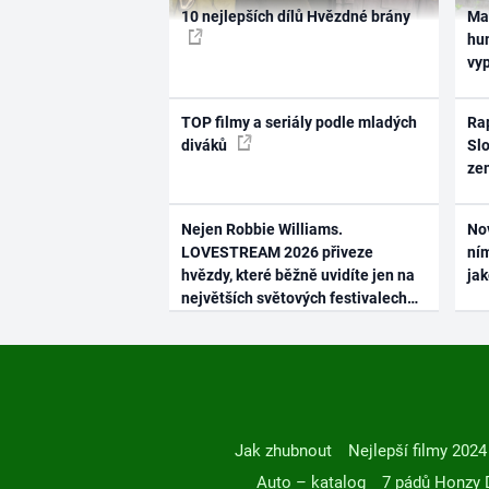
10 nejlepších dílů Hvězdné brány
Ma
hum
vy
TOP filmy a seriály podle mladých
Rap
diváků
Slo
ze
Nejen Robbie Williams.
No
LOVESTREAM 2026 přiveze
ním
hvězdy, které běžně uvidíte jen na
ja
největších světových festivalech
Jak zhubnout
Nejlepší filmy 2024
Auto – katalog
7 pádů Honzy 