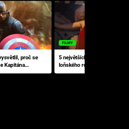
FILMY
ysvětlil, proč se
5 největších propadáků
le Kapitána
loňského roku: Disney na
jediné katastrofě prodělal 200
milionů dolarů