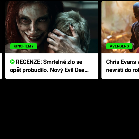
KINOFILMY
AVENGERS
RECENZE: Smrtelné zlo se
Chris Evans v
opět probudilo. Nový Evil Dead
nevrátí do ro
přichází s neodolatelnou
Ameriky
hororovou nabídkou