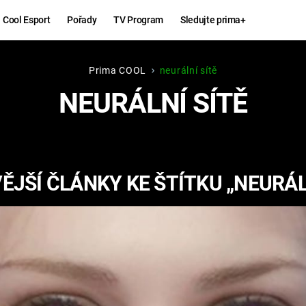
Cool Esport
Pořady
TV Program
Sledujte prima+
Prima COOL
neurální sítě
Hry
Zábava
NEURÁLNÍ SÍTĚ
MAFIA
ZÁBAVN
GALERI
GTA 6
NEJLEP
JŠÍ ČLÁNKY KE ŠTÍTKU „NEURÁL
KINGDOM
KOMEDI
COME:
DELIVERANCE
CHUCK
NORRIS
ESPORT
DEADP