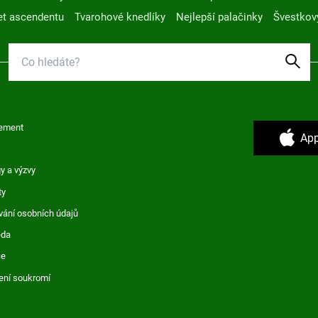
t ascendentu
Tvarohové knedlíky
Nejlepší palačinky
Švestkov
ement
App
y a výzvy
ty
vání osobních údajů
ěda
ce
ení soukromí