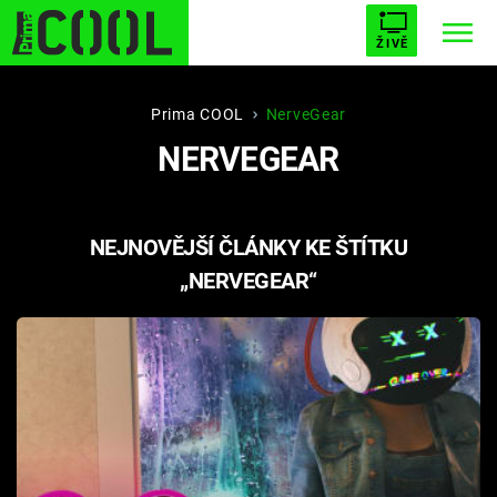
ŽIVĚ
STARHOUSE
BUFFY, PŘEMOŽITELKA UPÍRŮ
Trendy:
Prima COOL
NerveGear
NERVEGEAR
ESCAPE
PLNEJ KOTEL
AVENGERS 5
NEJNOVĚJŠÍ ČLÁNKY KE ŠTÍTKU
„NERVEGEAR“
Témata
Filmy
Seriály
Hry