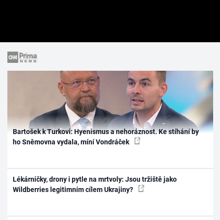
Bartošek k Turkovi: Hyenismus a nehoráznost. Ke stíhání by
ho Sněmovna vydala, míní Vondráček
Lékárničky, drony i pytle na mrtvoly: Jsou tržiště jako
Wildberries legitimním cílem Ukrajiny?