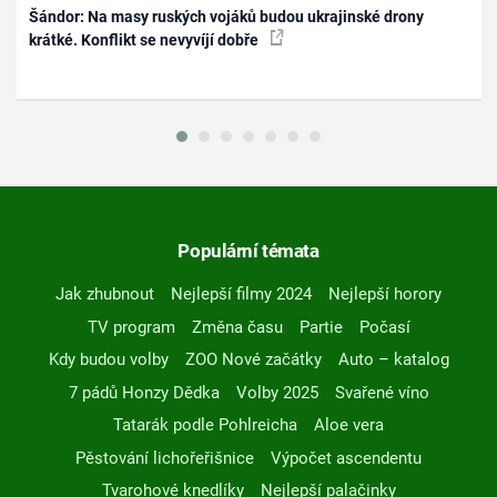
Šándor: Na masy ruských vojáků budou ukrajinské drony
krátké. Konflikt se nevyvíjí dobře
Populární témata
Jak zhubnout
Nejlepší filmy 2024
Nejlepší horory
TV program
Změna času
Partie
Počasí
Kdy budou volby
ZOO Nové začátky
Auto – katalog
7 pádů Honzy Dědka
Volby 2025
Svařené víno
Tatarák podle Pohlreicha
Aloe vera
Pěstování lichořeřišnice
Výpočet ascendentu
Tvarohové knedlíky
Nejlepší palačinky