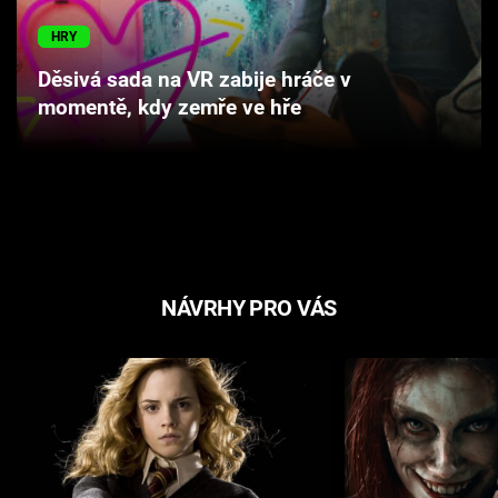
Cool Esport
HRY
Pořady
Děsivá sada na VR zabije hráče v
momentě, kdy zemře ve hře
TV Program
Sledujte prima+
Přihlášení
NÁVRHY PRO VÁS
Sledujte nás