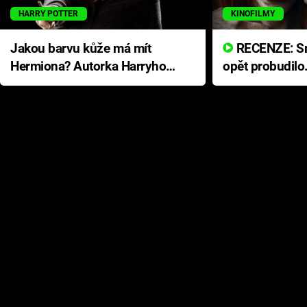
HARRY POTTER
KINOFILMY
Jakou barvu kůže má mít
RECENZE: Smrtelné zlo se
Hermiona? Autorka Harryho
opět probudilo
Pottera přišla s ráznou
přichází s neo
odpovědí
hororovou nab