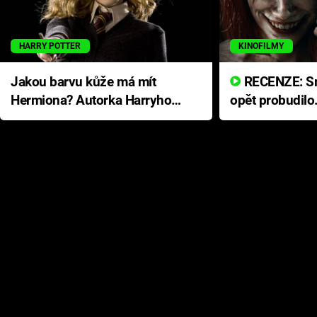
HARRY POTTER
KINOFILMY
Jakou barvu kůže má mít
RECENZE: Smrtelné zlo se
Hermiona? Autorka Harryho
opět probudilo
Pottera přišla s ráznou
přichází s neo
odpovědí
hororovou nab