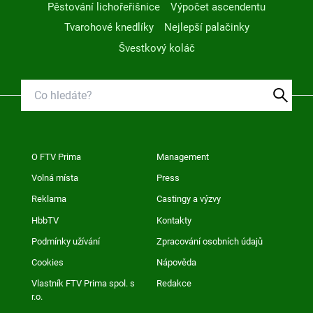
Pěstování lichořeřišnice
Výpočet ascendentu
Tvarohové knedlíky
Nejlepší palačinky
Švestkový koláč
O FTV Prima
Management
Volná místa
Press
Reklama
Castingy a výzvy
HbbTV
Kontakty
Podmínky užívání
Zpracování osobních údajů
Cookies
Nápověda
Vlastník FTV Prima spol. s
Redakce
r.o.