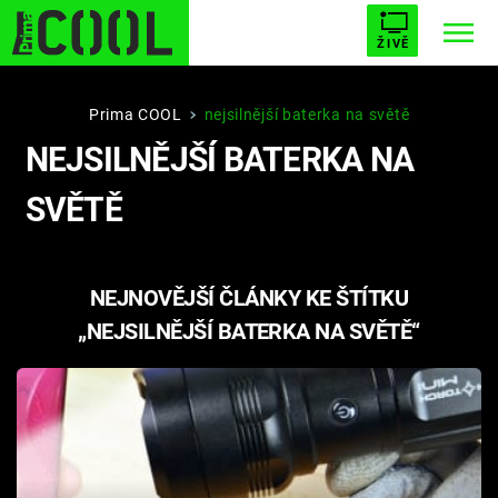
ŽIVĚ
STARHOUSE
BUFFY, PŘEMOŽITELKA UPÍRŮ
Trendy:
Prima COOL
nejsilnější baterka na světě
NEJSILNĚJŠÍ BATERKA NA
ESCAPE
PLNEJ KOTEL
AVENGERS 5
SVĚTĚ
NEJNOVĚJŠÍ ČLÁNKY KE ŠTÍTKU
Témata
„NEJSILNĚJŠÍ BATERKA NA SVĚTĚ“
Filmy
Seriály
Hry