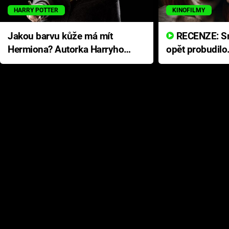
HARRY POTTER
KINOFILMY
Jakou barvu kůže má mít
RECENZE: Smrtelné zlo se
Hermiona? Autorka Harryho
opět probudilo
Pottera přišla s ráznou
přichází s neo
odpovědí
hororovou nab