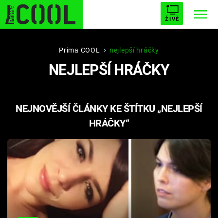
ŽIVĚ
STARHOUSE
BUFFY, PŘEMOŽITELKA UPÍRŮ
Trendy:
Prima COOL
nejlepší hráčky
NEJLEPŠÍ HRÁČKY
ESCAPE
PLNEJ KOTEL
AVENGERS 5
NEJNOVĚJŠÍ ČLÁNKY KE ŠTÍTKU „NEJLEPŠÍ
HRÁČKY“
Témata
Filmy
Seriály
Hry