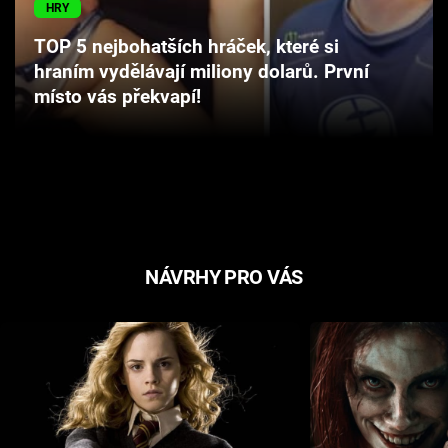
HRY
Cool Esport
TOP 5 nejbohatších hráček, které si
Pořady
hraním vydělávají miliony dolarů. První
místo vás překvapí!
TV Program
Sledujte prima+
Přihlášení
NÁVRHY PRO VÁS
Sledujte nás